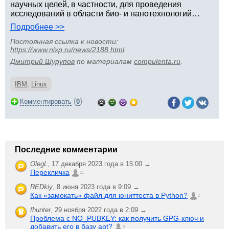
научных целей, в частности, для проведения
исследований в области био- и нанотехнологий…
Подробнее >>
Постоянная ссылка к новости:
https://www.nixp.ru/news/2188.html
.
Дмитрий Шурупов
по материалам
compulenta.ru
.
IBM
,
Linux
(
)
Комментировать
0
Последние комментарии
OlegL
,
17 декабря 2023 года в 15:00 →
Перекличка
21
REDkiy
,
8 июня 2023 года в 9:09 →
Как «замокать» файл для юниттеста в Python?
2
fhunter
,
29 ноября 2022 года в 2:09 →
Проблема с NO_PUBKEY: как получить GPG-ключ и
добавить его в базу apt?
6