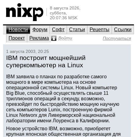
8 августа 2026,
суббота,
20:07:36 MSK
Новости
Форум
Софт
Статьи
Рецепты
Ссылки
Проект
Реклама
Войти
Постучаться
1 августа 2003, 20:25
IBM построит мощнейший
суперкомпьютер на Linux
IBM заявила о планах по разработке самого
мощного в мире компьютера на основе
операционной системы Linux. Новый компьютер
Big Blue, способный осуществлять свыше 11
триллионов операций в секунду, возможно,
превзойдет по быстродействию мощную научную
сеть компьютеров Lunix, построенную фирмой
Linux Networx для Ливерморской национальной
лаборатории имени Лоуренса в Калифорнии.
Новое устройство IBM, возможно, приобретет
крупная японская общественная организация для