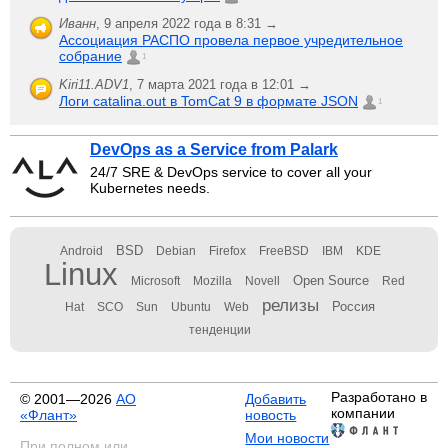
Иванн
,
9 апреля 2022 года в 8:31 →
Ассоциация РАСПО провела первое учредительное
собрание
1
Kiri11.ADV1
,
7 марта 2021 года в 12:01 →
Логи catalina.out в TomCat 9 в формате JSON
1
DevOps as a Service from Palark
24/7 SRE & DevOps service to cover all your
Kubernetes needs.
BSD
Android
Debian
Firefox
FreeBSD
IBM
KDE
Linux
Open Source
Microsoft
Mozilla
Novell
Red
релизы
Россия
Hat
SCO
Sun
Ubuntu
Web
тенденции
Разработано в
© 2001—2026
АО
Добавить
компании
«Флант»
новость
Мои новости
При полном или