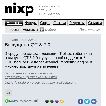
7 августа 2026,
пятница,
14:27:20 MSK
Новости
Форум
Софт
Статьи
Рецепты
Ссылки
Проект
Реклама
Войти
Постучаться
23 июля 2003, 22:16
Выпущена QT 3.2.0
В среду норвежская компания Trolltech объявила
о выпуске QT 3.2.0 с улучшенной поддержкой
SQL, полностью переписанной rendering engine и
множеством других изменений.
Постоянная ссылка к новости:
https://www.nixp.ru/news/2183.html
.
Uncle Theodore
по материалам
trolltech.com
.
Qt
(
)
Комментировать
0