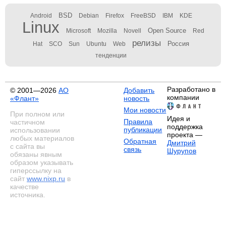
BSD
Android
Debian
Firefox
FreeBSD
IBM
KDE
Linux
Open Source
Microsoft
Mozilla
Novell
Red
релизы
Россия
Hat
SCO
Sun
Ubuntu
Web
тенденции
Разработано в
© 2001—2026
АО
Добавить
компании
«Флант»
новость
Мои новости
При полном или
Идея и
Правила
частичном
поддержка
публикации
использовании
проекта —
любых материалов
Обратная
Дмитрий
с сайта вы
связь
Шурупов
обязаны явным
образом указывать
гиперссылку на
сайт
www.nixp.ru
в
качестве
источника.