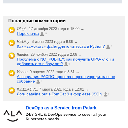
Последние комментарии
OlegL
,
17 декабря 2023 года в 15:00 →
Перекличка
21
REDkiy
,
8 июня 2023 года в 9:09 →
Как «замокать» файл для юниттеста в Python?
2
fhunter
,
29 ноября 2022 года в 2:09 →
Проблема с NO_PUBKEY: как получить GPG-ключ и
добавить его в базу apt?
6
Иванн
,
9 апреля 2022 года в 8:31 →
Ассоциация РАСПО провела первое учредительное
собрание
1
Kiri11.ADV1
,
7 марта 2021 года в 12:01 →
Логи catalina.out в TomCat 9 в формате JSON
1
DevOps as a Service from Palark
24/7 SRE & DevOps service to cover all your
Kubernetes needs.