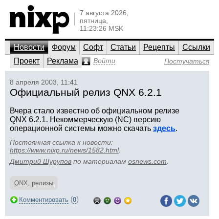
7 августа 2026,
пятница,
11:23:26 MSK
Новости
Форум
Софт
Статьи
Рецепты
Ссылки
Проект
Реклама
Войти
Постучаться
8 апреля 2003, 11:41
Официальный релиз QNX 6.2.1
Вчера стало известно об официальном релизе
QNX 6.2.1. Некоммерческую (NC) версию
операционной системы можно скачать
здесь
.
Постоянная ссылка к новости:
https://www.nixp.ru/news/1582.html
.
Дмитрий Шурупов
по материалам
osnews.com
.
QNX
,
релизы
(
)
Комментировать
0