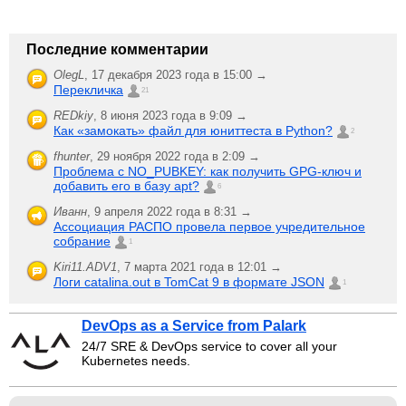
Последние комментарии
OlegL
,
17 декабря 2023 года в 15:00 →
Перекличка
21
REDkiy
,
8 июня 2023 года в 9:09 →
Как «замокать» файл для юниттеста в Python?
2
fhunter
,
29 ноября 2022 года в 2:09 →
Проблема с NO_PUBKEY: как получить GPG-ключ и
добавить его в базу apt?
6
Иванн
,
9 апреля 2022 года в 8:31 →
Ассоциация РАСПО провела первое учредительное
собрание
1
Kiri11.ADV1
,
7 марта 2021 года в 12:01 →
Логи catalina.out в TomCat 9 в формате JSON
1
DevOps as a Service from Palark
24/7 SRE & DevOps service to cover all your
Kubernetes needs.