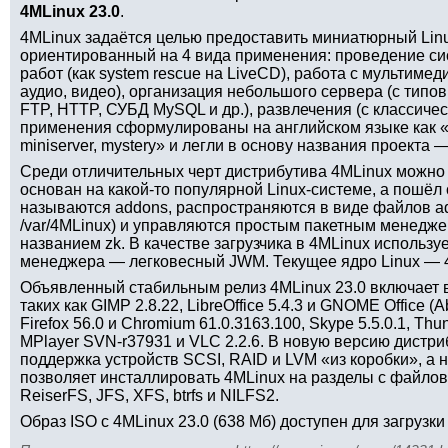
4MLinux 23.0
.
4MLinux задаётся целью предоставить миниатюрный Linu
ориентированный на 4 вида применения: проведение с
работ (как system rescue на LiveCD), работа с мультиме
аудио, видео), организация небольшого сервера (с тип
FTP, HTTP, СУБД MySQL и др.), развлечения (с классичес
применения сформулированы на английском языке как «m
miniserver, mystery» и легли в основу названия проекта 
Среди отличительных черт дистрибутива 4MLinux можно 
основан на какой-то популярной Linux-системе, а пошёл
называются addons, распространяются в виде файлов add
/var/4MLinux) и управляются простым пакетным менедже
названием zk. В качестве загрузчика в 4MLinux используе
менеджера — легковесный JWM. Текущее ядро Linux — 4
Объявленный стабильным релиз 4MLinux 23.0 включает в
таких как GIMP 2.8.22, LibreOffice 5.4.3 и GNOME Office (A
Firefox 56.0 и Chromium 61.0.3163.100, Skype 5.5.0.1, Thun
MPlayer SVN-r37931 и VLC 2.2.6. В новую версию дистр
поддержка устройств SCSI, RAID и LVM «из коробки», а 
позволяет инсталлировать 4MLinux на разделы с файловы
ReiserFS, JFS, XFS, btrfs и NILFS2.
Образ ISO с 4MLinux 23.0 (638 Мб) доступен для загрузки