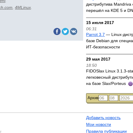
tml
.
дистрибутива Mandriva
tch.com
,
4MLinux
.
перешёл на KDE 5 и D
15 июля 2017
06:31
Parrot 3.7
— Linux-дист
базе Debian для специ
ИТ-безопасности
29 мая 2017
18:50
FIDOSlax Linux 3.1.3-st
легковесный дистрибути
на базе Slax/Porteus
Архив
Добавить новость
Мои новости
Правила публикации
т