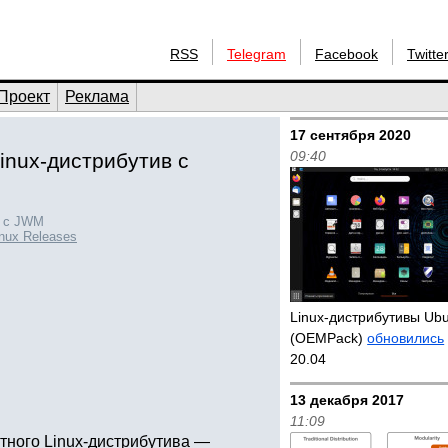
RSS
Telegram
Facebook
Twitte
Проект
Реклама
17 сентября 2020
09:40
inux-дистрибутив с
0 с JWM
nux Releases
Linux-дистрибутивы Ub
(OEMPack)
обновились
20.04
13 декабря 2017
11:09
тного Linux-дистрибутива —