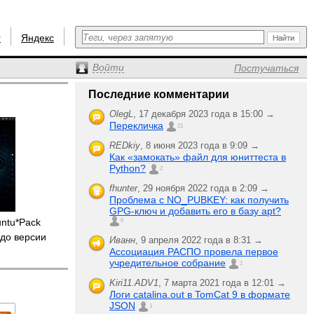
r
Яндекс
Войти
Постучаться
Последние комментарии
OlegL
,
17 декабря 2023 года в 15:00 →
Перекличка
21
REDkiy
,
8 июня 2023 года в 9:09 →
Как «замокать» файл для юниттеста в
Python?
2
fhunter
,
29 ноября 2022 года в 2:09 →
Проблема с NO_PUBKEY: как получить
GPG-ключ и добавить его в базу apt?
untu*Pack
6
до версии
Иванн
,
9 апреля 2022 года в 8:31 →
Ассоциация РАСПО провела первое
учредительное собрание
1
Kiri11.ADV1
,
7 марта 2021 года в 12:01 →
Логи catalina.out в TomCat 9 в формате
JSON
1