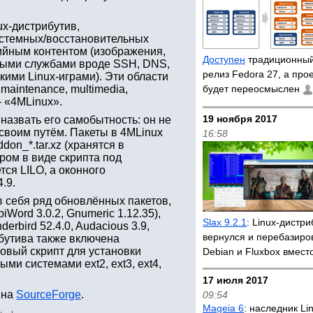
x-дистрибутив,
истемных/восстановительных
дийным контентом (изображения,
Доступен
традиционный
овыми службами вроде SSH, DNS,
релиз Fedora 27, а прое
кими Linux-играми). Эти области
aintenance, multimedia,
будет переосмыслен
— «4MLinux».
19 ноября 2017
назвать его самобытность: он не
 своим путём. Пакеты в 4MLinux
16:58
on_*.tar.xz (хранятся в
ром в виде скрипта под
тся LILO, а оконного
.9.
 себя ряд обновлённых пакетов,
biWord 3.0.2, Gnumeric 1.12.35),
Slax 9.2.1
: Linux-дистри
derbird 52.4.0, Audacious 3.9,
вернулся и перебазиро
ибутива также включена
новый скрипт для установки
Debian и Fluxbox вмест
ми системами ext2, ext3, ext4,
17 июля 2017
 на
SourceForge
.
09:54
Mageia 6
: наследник Li