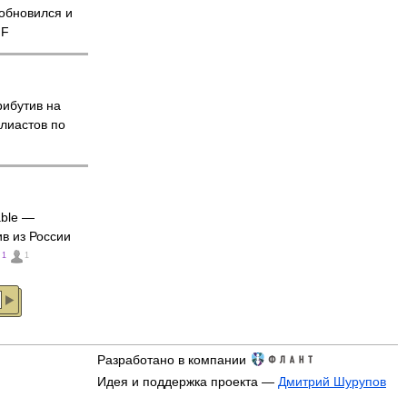
 обновился и
NF
рибутив на
алиастов по
able —
в из России
1
1
Разработано в компании
Идея и поддержка проекта —
Дмитрий Шурупов