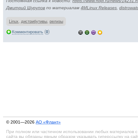
Постоянная ссылка к новости:
https://www.nixp.ru/news/14231.h
Дмитрий Шурупов
по материалам
4MLinux Releases
,
distrowa
Linux
,
дистрибутивы
,
релизы
(
)
Комментировать
0
© 2001—2026
АО «Флант»
При полном или частичном использовании любых материалов с
сайта вы обязаны явным образом указывать гиперссылку на сай