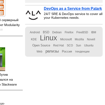
DevOps as a Service from Palark
24/7 SRE & DevOps service to cover all
your Kubernetes needs.
 серверный
кт Modularity
15
BSD
Android
Debian
Firefox
FreeBSD
IBM
Linux
KDE
Microsoft
Mozilla
Novell
Open Source
Red Hat
SCO
Sun
Ubuntu
релизы
Россия
Web
тенденции
бутив
вался на
о Slackware
nux-