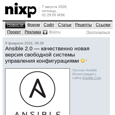
7 августа 2026,
пятница,
01:29:05 MSK
Новости
Форум
Софт
Статьи
Рецепты
Ссылки
Проект
Реклама
Войти
Постучаться
9 февраля 2016, 08:30
Ansible 2.0 — качественно новая
версия свободной системы
управления конфигурациями
3
Логотип Ansible
Иллюстрация с
сайта
Ansible.Com