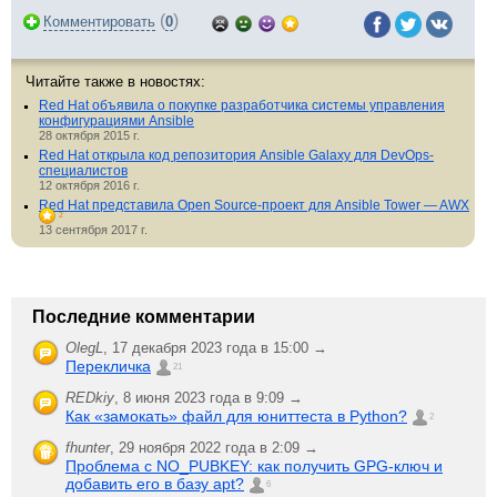
(
)
Комментировать
0
Читайте также в новостях:
Red Hat объявила о покупке разработчика системы управления
конфигурациями Ansible
28 октября 2015 г.
​Red Hat открыла код репозитория Ansible Galaxy для DevOps-
специалистов
12 октября 2016 г.
Red Hat представила Open Source-проект для Ansible Tower — AWX
2
13 сентября 2017 г.
Последние комментарии
OlegL
,
17 декабря 2023 года в 15:00 →
Перекличка
21
REDkiy
,
8 июня 2023 года в 9:09 →
Как «замокать» файл для юниттеста в Python?
2
fhunter
,
29 ноября 2022 года в 2:09 →
Проблема с NO_PUBKEY: как получить GPG-ключ и
добавить его в базу apt?
6