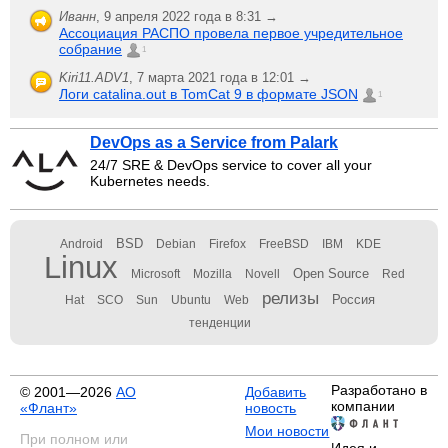
Иванн
,
9 апреля 2022 года в 8:31 →
Ассоциация РАСПО провела первое учредительное
собрание
1
Kiri11.ADV1
,
7 марта 2021 года в 12:01 →
Логи catalina.out в TomCat 9 в формате JSON
1
DevOps as a Service from Palark
24/7 SRE & DevOps service to cover all your
Kubernetes needs.
BSD
Android
Debian
Firefox
FreeBSD
IBM
KDE
Linux
Open Source
Microsoft
Mozilla
Novell
Red
релизы
Россия
Hat
SCO
Sun
Ubuntu
Web
тенденции
Разработано в
© 2001—2026
АО
Добавить
компании
«Флант»
новость
Мои новости
При полном или