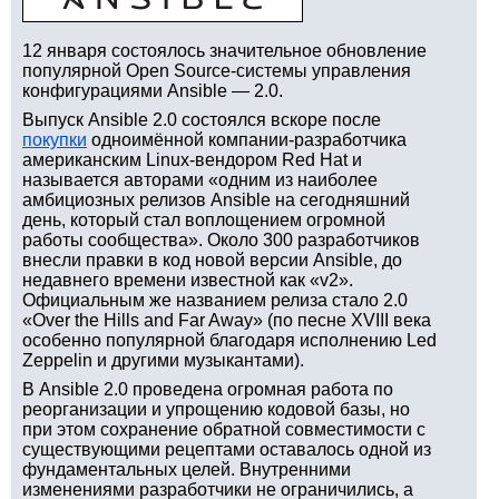
12 января состоялось значительное обновление
популярной Open Source-системы управления
конфигурациями Ansible — 2.0.
Выпуск Ansible 2.0 состоялся вскоре после
покупки
одноимённой компании-разработчика
американским Linux-вендором Red Hat и
называется авторами «одним из наиболее
амбициозных релизов Ansible на сегодняшний
день, который стал воплощением огромной
работы сообщества». Около 300 разработчиков
внесли правки в код новой версии Ansible, до
недавнего времени известной как «v2».
Официальным же названием релиза стало 2.0
«Over the Hills and Far Away» (по песне XVIII века
особенно популярной благодаря исполнению Led
Zeppelin и другими музыкантами).
В Ansible 2.0 проведена огромная работа по
реорганизации и упрощению кодовой базы, но
при этом сохранение обратной совместимости с
существующими рецептами оставалось одной из
фундаментальных целей. Внутренними
изменениями разработчики не ограничились, а