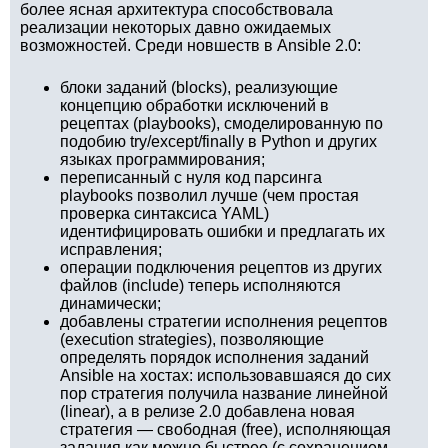
более ясная архитектура способствовала
реализации некоторых давно ожидаемых
возможностей. Среди новшеств в Ansible 2.0:
блоки заданий (blocks), реализующие
концепцию обработки исключений в
рецептах (playbooks), смоделированную по
подобию try/except/finally в Python и других
языках программирования;
переписанный с нуля код парсинга
playbooks позволил лучше (чем простая
проверка синтаксиса YAML)
идентифицировать ошибки и предлагать их
исправления;
операции подключения рецептов из других
файлов (include) теперь исполняются
динамически;
добавлены стратегии исполнения рецептов
(execution strategies), позволяющие
определять порядок исполнения заданий
Ansible на хостах: использовавшаяся до сих
пор стратегия получила название линейной
(linear), а в релизе 2.0 добавлена новая
стратегия — свободная (free), исполняющая
задания как можно быстрее (с сохранением