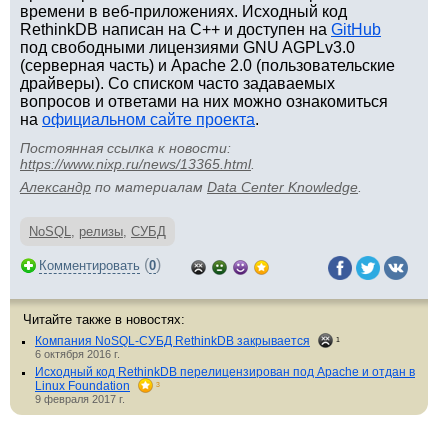
времени в веб-приложениях. Исходный код
RethinkDB написан на C++ и доступен на
GitHub
под свободными лицензиями GNU AGPLv3.0
(серверная часть) и Apache 2.0 (пользовательские
драйверы). Со списком часто задаваемых
вопросов и ответами на них можно ознакомиться
на
официальном сайте проекта
.
Постоянная ссылка к новости:
https://www.nixp.ru/news/13365.html
.
Aлександр
по материалам
Data Center Knowledge
.
NoSQL
,
релизы
,
СУБД
(
)
Комментировать
0
Читайте также в новостях:
Компания NoSQL-СУБД RethinkDB закрывается
1
6 октября 2016 г.
Исходный код RethinkDB перелицензирован под Apache и отдан в
Linux Foundation
3
9 февраля 2017 г.