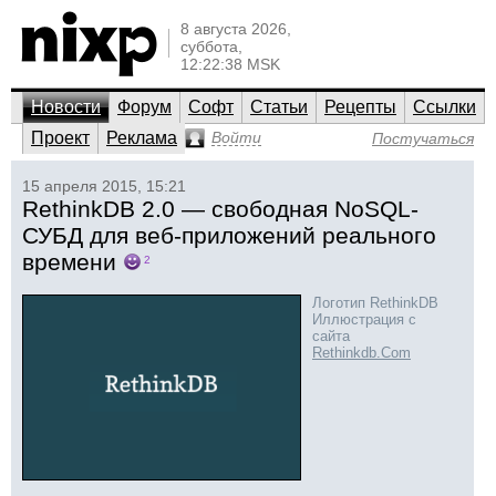
8 августа 2026,
суббота,
12:22:38 MSK
Новости
Форум
Софт
Статьи
Рецепты
Ссылки
Проект
Реклама
Войти
Постучаться
15 апреля 2015, 15:21
RethinkDB 2.0 — свободная NoSQL-
СУБД для веб-приложений реального
времени
2
Логотип RethinkDB
Иллюстрация с
сайта
Rethinkdb.Com