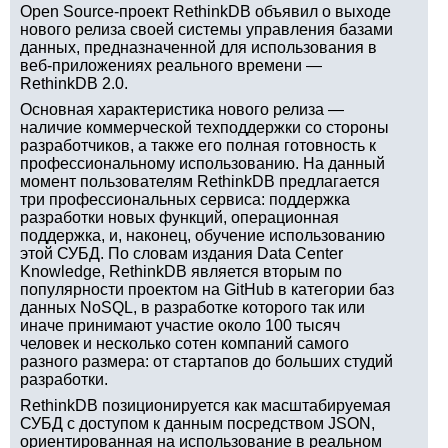
Open Source-проект RethinkDB объявил о выходе
нового релиза своей системы управления базами
данных, предназначенной для использования в
веб-приложениях реального времени —
RethinkDB 2.0.
Основная характеристика нового релиза —
наличие коммерческой техподдержки со стороны
разработчиков, а также его полная готовность к
профессиональному использованию. На данный
момент пользователям RethinkDB предлагается
три профессиональных сервиса: поддержка
разработки новых функций, операционная
поддержка, и, наконец, обучение использованию
этой СУБД. По словам издания Data Center
Knowledge, RethinkDB является вторым по
популярности проектом на GitHub в категории баз
данных NoSQL, в разработке которого так или
иначе принимают участие около 100 тысяч
человек и несколько сотен компаний самого
разного размера: от стартапов до больших студий
разработки.
RethinkDB позиционируется как масштабируемая
СУБД с доступом к данным посредством JSON,
ориентированная на использование в реальном