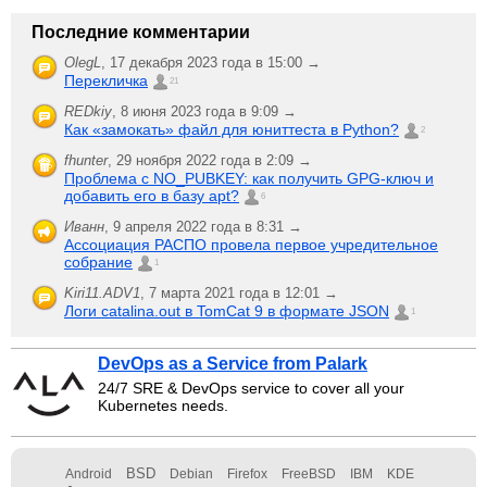
Последние комментарии
OlegL
,
17 декабря 2023 года в 15:00 →
Перекличка
21
REDkiy
,
8 июня 2023 года в 9:09 →
Как «замокать» файл для юниттеста в Python?
2
fhunter
,
29 ноября 2022 года в 2:09 →
Проблема с NO_PUBKEY: как получить GPG-ключ и
добавить его в базу apt?
6
Иванн
,
9 апреля 2022 года в 8:31 →
Ассоциация РАСПО провела первое учредительное
собрание
1
Kiri11.ADV1
,
7 марта 2021 года в 12:01 →
Логи catalina.out в TomCat 9 в формате JSON
1
DevOps as a Service from Palark
24/7 SRE & DevOps service to cover all your
Kubernetes needs.
BSD
Android
Debian
Firefox
FreeBSD
IBM
KDE