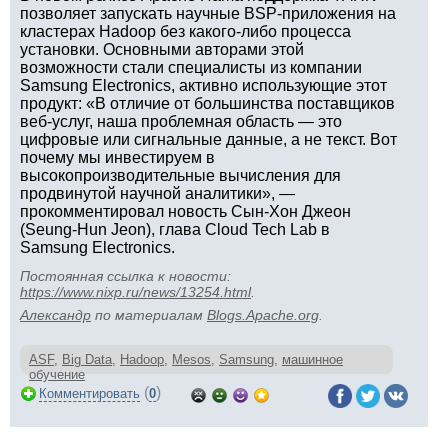
позволяет запускать научные BSP-приложения на
кластерах Hadoop без какого-либо процесса
установки. Основными авторами этой
возможности стали специалисты из компании
Samsung Electronics, активно использующие этот
продукт: «В отличие от большинства поставщиков
веб-услуг, наша проблемная область — это
цифровые или сигнальные данные, а не текст. Вот
почему мы инвестируем в
высокопроизводительные вычисления для
продвинутой научной аналитики», —
прокомментировал новость Сын-Хон Джеон
(Seung-Hun Jeon), глава Cloud Tech Lab в
Samsung Electronics.
Постоянная ссылка к новости:
https://www.nixp.ru/news/13254.html
.
Aлександр
по материалам
Blogs.Apache.org
.
ASF
,
Big Data
,
Hadoop
,
Mesos
,
Samsung
,
машинное
обучение
(
)
Комментировать
0