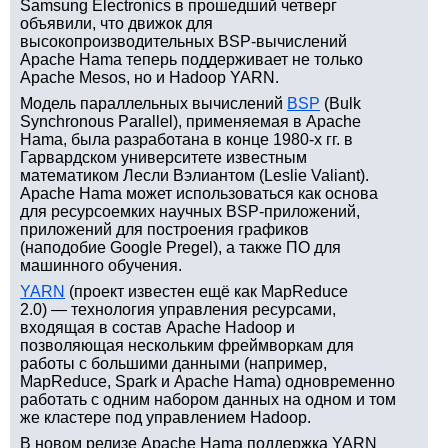
Samsung Electronics в прошедший четверг
объявили, что движок для
высокопроизводительных BSP-вычислений
Apache Hama теперь поддерживает не только
Apache Mesos, но и Hadoop YARN.
Модель параллельных вычислений
BSP
(Bulk
Synchronous Parallel), применяемая в Apache
Hama, была разработана в конце 1980-х гг. в
Гарвардском университете известным
математиком Лесли Вэлиантом (Leslie Valiant).
Apache Hama может использоваться как основа
для ресурсоемких научных BSP-приложений,
приложений для построения графиков
(наподобие Google Pregel), а также ПО для
машинного обучения.
YARN
(проект известен ещё как MapReduce
2.0) — технология управления ресурсами,
входящая в состав Apache Hadoop и
позволяющая нескольким фреймворкам для
работы с большими данными (например,
MapReduce, Spark и Apache Hama) одновременно
работать с одним набором данных на одном и том
же кластере под управлением Hadoop.
В новом релизе Apache Hama поддержка YARN