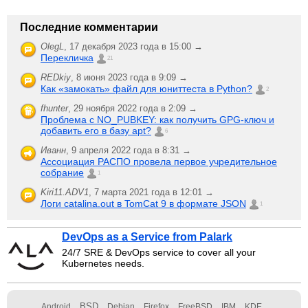
Последние комментарии
OlegL
,
17 декабря 2023 года в 15:00 →
Перекличка
21
REDkiy
,
8 июня 2023 года в 9:09 →
Как «замокать» файл для юниттеста в Python?
2
fhunter
,
29 ноября 2022 года в 2:09 →
Проблема с NO_PUBKEY: как получить GPG-ключ и
добавить его в базу apt?
6
Иванн
,
9 апреля 2022 года в 8:31 →
Ассоциация РАСПО провела первое учредительное
собрание
1
Kiri11.ADV1
,
7 марта 2021 года в 12:01 →
Логи catalina.out в TomCat 9 в формате JSON
1
DevOps as a Service from Palark
24/7 SRE & DevOps service to cover all your
Kubernetes needs.
BSD
Android
Debian
Firefox
FreeBSD
IBM
KDE