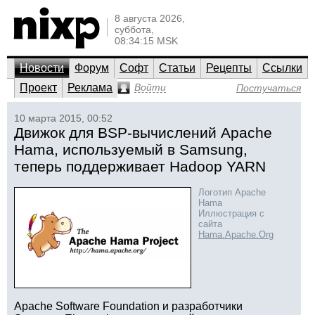
8 августа 2026,
суббота,
08:34:15 MSK
Новости
Форум
Софт
Статьи
Рецепты
Ссылки
Проект
Реклама
Войти
Постучаться
10 марта 2015, 00:52
Движок для BSP-вычислений Apache
Hama, используемый в Samsung,
теперь поддерживает Hadoop YARN
Логотип Apache
Hama
Иллюстрация с
сайта
Hama.Apache.Org
Apache Software Foundation и разработчики