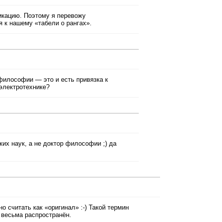
икацию. Поэтому я перевожу
 к нашему «табели о рангах».
 философии — это и есть привязка к
 электротехнике?
их наук, а не доктор философии ;) да
 считать как «оригинал» :-) Такой термин
 весьма распространён.