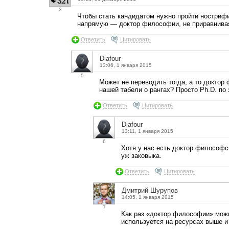
3
Чтобы стать кандидатом нужно пройти ностриф
напрямую — доктор философии, не приравнивая
Ответить
Цитировать
Diafour
13:06, 1 января 2015
5
Может не переводить тогда, а то доктор
нашей табели о рангах? Просто Ph.D. по
Ответить
Цитировать
Diafour
13:11, 1 января 2015
6
Хотя у нас есть доктор философск
уж заковыка.
Ответить
Цитировать
Дмитрий Шурупов
14:05, 1 января 2015
7
Как раз «доктор философии» можно
используется на ресурсах выше и