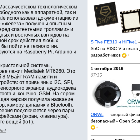
Массачусетском технологическом
бодного как в аппаратной, так и
vale использовал документацию из
те «железа» получены опытным
перед «патентными троллями» и
дных и восточных взглядов на
ьшой срок действия любых
SiFive FE310 и HiFive1
—
 бы пойти на технологии.
SoC на RISC-V и плата
ются на Raspberry Pi, Arduino и
разработчиков
1
окристальной системы,
1 октября 2016
ове лежит Mediatek MT6260. Это
07:35
й 8 МБайт RAM-памяти и
ойств: от привычных I2C, SPI,
енсорного экранов, аудиокодека
tooth и, конечно, GSM. На сером
ущая версия получила название
р, камеру, динамик и Bluetooth.
ферия подключается через пары
ORWL
— «первый физи
фейсами (экран, клавиатура).
безопасный» Open Sou
те вещей (IoT).
1
tml
.