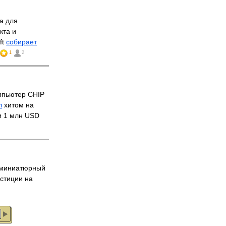
а для
кта и
ft
собирает
1
2
мпьютер CHIP
л
хитом на
ти 1 млн USD
й миниатюрный
стиции на