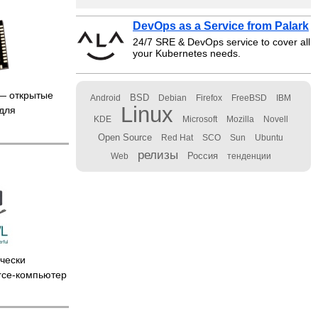
DevOps as a Service from Palark
24/7 SRE & DevOps service to cover all
your Kubernetes needs.
 открытые
BSD
Android
Debian
Firefox
FreeBSD
IBM
Linux
 для
KDE
Microsoft
Mozilla
Novell
Open Source
Red Hat
SCO
Sun
Ubuntu
релизы
Россия
Web
тенденции
чески
rce-компьютер