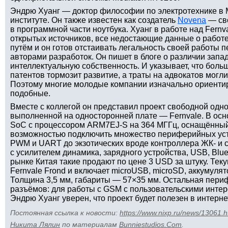
Эндрю Хуанг — доктор философии по электротехнике в 
институте. Он также известен как создатель
Novena
— сво
в программной части ноутбука. Хуанг в работе над Fern
открытых источников, все недостающие данные о рабо
путём и он готов отстаивать легальность своей работы 
авторами разработок. Он пишет в блоге о различии запа
интеллектуальную собственность. И указывает, что бол
патентов тормозит развитие, а траты на адвокатов могли
Поэтому многие молодые компании изначально ориентиру
подобные.
Вместе с коллегой он представил проект свободной одн
выполненной на односторонней плате — Fernvale. В осн
SoC с процессором ARM7EJ-S на 364 МГГц, оснащённы
возможностью подключить множество периферийных устр
PWM и UART до экзотических вроде контроллера ЖК- и с
с усилителем динамика, зарядного устройства, USB, Blue
рынке Китая такие продают по цене 3 USD за штуку. Тек
Fernvale Frond и включает microUSB, microSD, аккумулято
Толщина 3,5 мм, габариты — 57×35 мм. Остальная пери
разъёмов: для работы с GSM с пользовательскими интер
Эндрю Хуанг уверен, что проект будет полезен в интерне
Постоянная ссылка к новости:
https://www.nixp.ru/news/13061.h
Никита Лялин
по материалам
Bunniestudios.Com
.