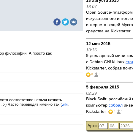
13 августа 2015
18:07
Open Source-платформ
искусственного интелле
интернета вещей Mycro
средства на Kickstarter
12 мая 2015
10:36
ктор философии. А просто как
9-долларовый мини-ко
с Debian GNU/Linux
ста
Kickstarter, собрав поч
8
3
5 февраля 2015
02:29
Black Swift: российски
хотя соответствие нельзя назвать
:-) Часто переводят именно так (
wiki
,
компьютер
собрал
инве
Kickstarter
5
1
Архив