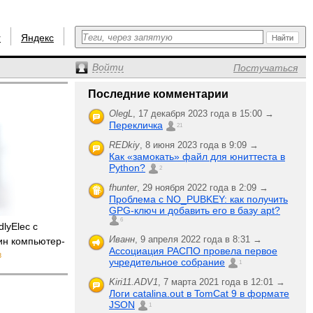
r
Яндекс
Войти
Постучаться
Последние комментарии
OlegL
,
17 декабря 2023 года в 15:00 →
Перекличка
21
REDkiy
,
8 июня 2023 года в 9:09 →
Как «замокать» файл для юниттеста в
Python?
2
fhunter
,
29 ноября 2022 года в 2:09 →
Проблема с NO_PUBKEY: как получить
GPG-ключ и добавить его в базу apt?
6
dlyElec с
Иванн
,
9 апреля 2022 года в 8:31 →
ин компьютер-
Ассоциация РАСПО провела первое
3
учредительное собрание
1
Kiri11.ADV1
,
7 марта 2021 года в 12:01 →
Логи catalina.out в TomCat 9 в формате
JSON
1