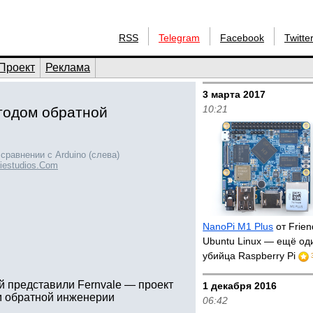
RSS
Telegram
Facebook
Twitte
Проект
Реклама
3 марта 2017
10:21
тодом обратной
сравнении с Arduino (слева)
iestudios.Com
NanoPi M1 Plus
от Frien
Ubuntu Linux — ещё од
убийца Raspberry Pi
й представили Fernvale — проект
1 декабря 2016
м обратной инженерии
06:42