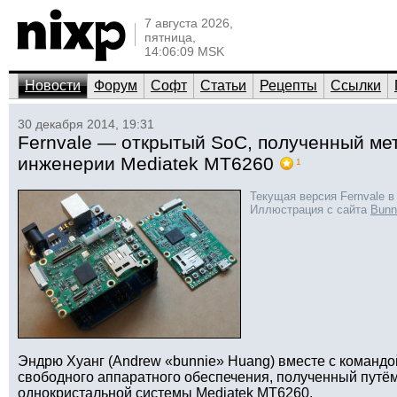
7 августа 2026,
пятница,
14:06:09 MSK
Новости
Форум
Софт
Статьи
Рецепты
Ссылки
30 декабря 2014, 19:31
Fernvale — открытый SoC, полученный ме
инженерии Mediatek MT6260
1
Текущая версия Fernvale в 
Иллюстрация с сайта
Bunn
Эндрю Хуанг (Andrew «bunnie» Huang) вместе с командо
свободного аппаратного обеспечения, полученный путё
однокристальной системы Mediatek MT6260.