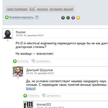
open hardware
,
SoC
,
железо
,
интернет вещей
(
)
Комментировать
7
fhunter
14:06, 31 декабря 2014
1
Ph.D in electrical engineering переводится вроде бы не как до
докторская степень?
Но вообще — впечатляет.
Ответить
Цитировать
Дмитрий Шурупов
14:18, 31 декабря 2014
2
Да, но условно соответствует нашему кандидату наук, 
точным. С переводом таких понятий вечные проблемы… 
lingvo
).
Ответить
Цитировать
tinman321
15:14, 31 декабря 2014