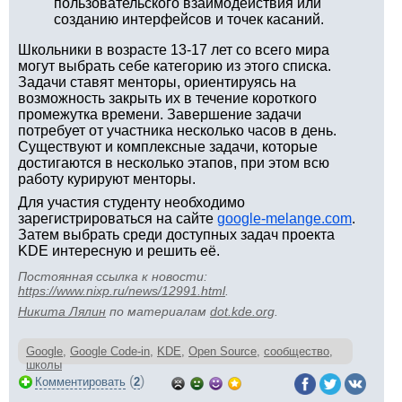
пользовательского взаимодействия или
созданию интерфейсов и точек касаний.
Школьники в возрасте 13-17 лет со всего мира
могут выбрать себе категорию из этого списка.
Задачи ставят менторы, ориентируясь на
возможность закрыть их в течение короткого
промежутка времени. Завершение задачи
потребует от участника несколько часов в день.
Существуют и комплексные задачи, которые
достигаются в несколько этапов, при этом всю
работу курируют менторы.
Для участия студенту необходимо
зарегистрироваться на сайте
google-melange.com
.
Затем выбрать среди доступных задач проекта
KDE интересную и решить её.
Постоянная ссылка к новости:
https://www.nixp.ru/news/12991.html
.
Никита Лялин
по материалам
dot.kde.org
.
Google
,
Google Code-in
,
KDE
,
Open Source
,
сообщество
,
школы
(
)
Комментировать
2