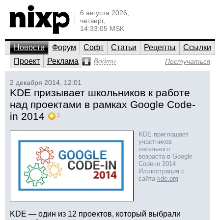
6 августа 2026,
четверг,
14:33:05 MSK
Новости
Форум
Софт
Статьи
Рецепты
Ссылки
Проект
Реклама
Войти
Постучаться
2 декабря 2014, 12:01
KDE призывает школьников к работе
над проектами в рамках Google Code-
in 2014
3
KDE приглашает
участников
школьного
возраста в Google
Code-in 2014
Иллюстрация с
сайта
kde.org
KDE — один из 12 проектов, который выбрали