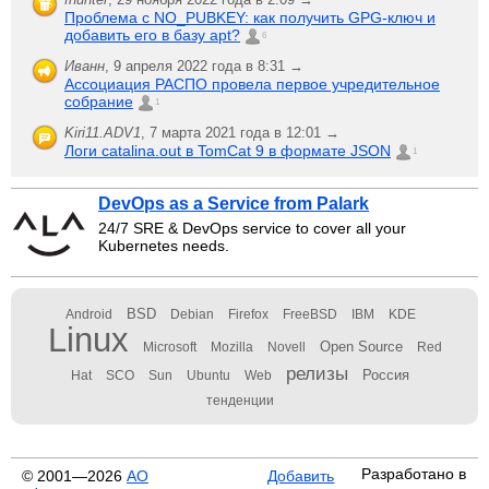
Проблема с NO_PUBKEY: как получить GPG-ключ и
добавить его в базу apt?
6
Иванн
,
9 апреля 2022 года в 8:31 →
Ассоциация РАСПО провела первое учредительное
собрание
1
Kiri11.ADV1
,
7 марта 2021 года в 12:01 →
Логи catalina.out в TomCat 9 в формате JSON
1
DevOps as a Service from Palark
24/7 SRE & DevOps service to cover all your
Kubernetes needs.
BSD
Android
Debian
Firefox
FreeBSD
IBM
KDE
Linux
Open Source
Microsoft
Mozilla
Novell
Red
релизы
Россия
Hat
SCO
Sun
Ubuntu
Web
тенденции
Разработано в
© 2001—2026
АО
Добавить