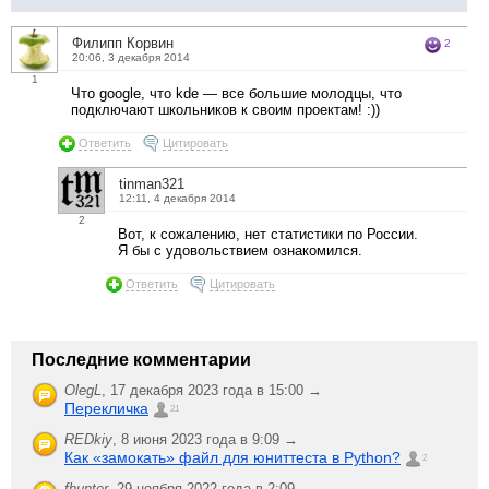
Филипп Корвин
2
20:06, 3 декабря 2014
1
Что google, что kde — все большие молодцы, что
подключают школьников к своим проектам! :))
Ответить
Цитировать
tinman321
12:11, 4 декабря 2014
2
Вот, к сожалению, нет статистики по России.
Я бы с удовольствием ознакомился.
Ответить
Цитировать
Последние комментарии
OlegL
,
17 декабря 2023 года в 15:00 →
Перекличка
21
REDkiy
,
8 июня 2023 года в 9:09 →
Как «замокать» файл для юниттеста в Python?
2
fhunter
,
29 ноября 2022 года в 2:09 →