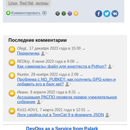
Linux
,
Red Hat
,
релизы
(
)
Комментировать
0
Последние комментарии
OlegL
,
17 декабря 2023 года в 15:00 →
Перекличка
21
REDkiy
,
8 июня 2023 года в 9:09 →
Как «замокать» файл для юниттеста в Python?
2
fhunter
,
29 ноября 2022 года в 2:09 →
Проблема с NO_PUBKEY: как получить GPG-ключ и
добавить его в базу apt?
6
Иванн
,
9 апреля 2022 года в 8:31 →
Ассоциация РАСПО провела первое учредительное
собрание
1
Kiri11.ADV1
,
7 марта 2021 года в 12:01 →
Логи catalina.out в TomCat 9 в формате JSON
1
DevOps as a Service from Palark