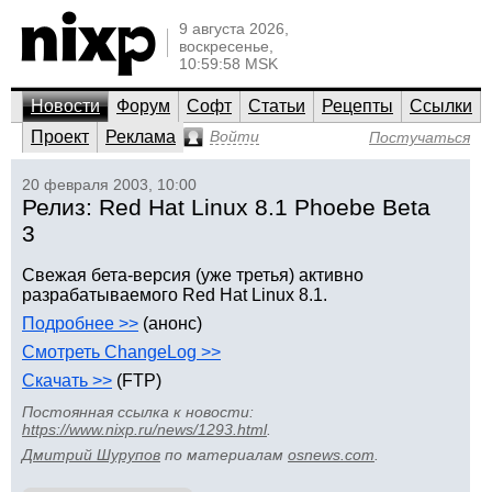
9 августа 2026,
воскресенье,
10:59:58 MSK
Новости
Форум
Софт
Статьи
Рецепты
Ссылки
Проект
Реклама
Войти
Постучаться
20 февраля 2003, 10:00
Релиз: Red Hat Linux 8.1 Phoebe Beta
3
Свежая бета-версия (уже третья) активно
разрабатываемого Red Hat Linux 8.1.
Подробнее >>
(анонс)
Смотреть ChangeLog >>
Скачать >>
(FTP)
Постоянная ссылка к новости:
https://www.nixp.ru/news/1293.html
.
Дмитрий Шурупов
по материалам
osnews.com
.