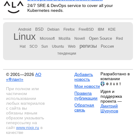
24/7 SRE & DevOps service to cover all your
Kubernetes needs.
BSD
Android
Debian
Firefox
FreeBSD
IBM
KDE
Linux
Open Source
Microsoft
Mozilla
Novell
Red
релизы
Россия
Hat
SCO
Sun
Ubuntu
Web
тенденции
Разработано в
© 2001—2026
АО
Добавить
компании
«Флант»
новость
Мои новости
При полном или
Идея и
Правила
частичном
поддержка
публикации
использовании
проекта —
любых материалов
Обратная
Дмитрий
с сайта вы
связь
Шурупов
обязаны явным
образом указывать
гиперссылку на
сайт
www.nixp.ru
в
качестве