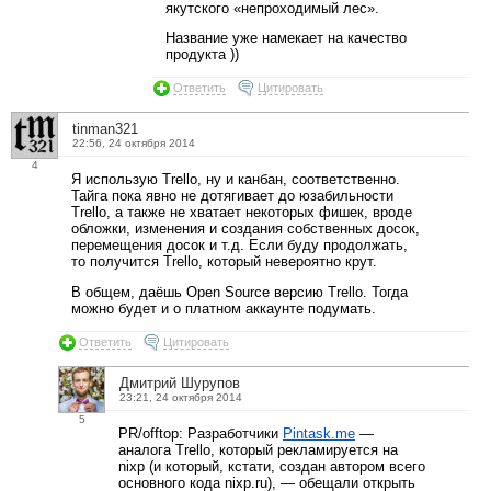
якутского «непроходимый лес».
Название уже намекает на качество
продукта ))
Ответить
Цитировать
tinman321
22:56, 24 октября 2014
4
Я использую Trello, ну и канбан, соответственно.
Тайга пока явно не дотягивает до юзабильности
Trello, а также не хватает некоторых фишек, вроде
обложки, изменения и создания собственных досок,
перемещения досок и т.д. Если буду продолжать,
то получится Trello, который невероятно крут.
В общем, даёшь Open Source версию Trello. Тогда
можно будет и о платном аккаунте подумать.
Ответить
Цитировать
Дмитрий Шурупов
23:21, 24 октября 2014
5
PR/offtop: Разработчики
Pintask.me
—
аналога Trello, который рекламируется на
nixp (и который, кстати, создан автором всего
основного кода nixp.ru), — обещали открыть