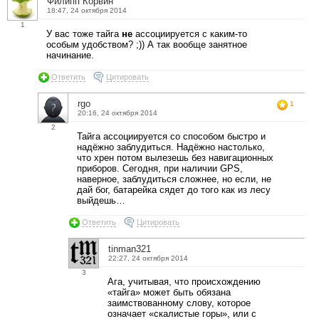
Филипп Корвин
18:47, 24 октября 2014
1
У вас тоже тайга
не
ассоциируется с каким-то
особым удобством? ;)) А так вообще занятное
начинание.
Ответить
Цитировать
rgo
1
20:16, 24 октября 2014
2
Тайга ассоциируется со способом быстро и
надёжно заблудиться. Надёжно настолько,
что хрен потом вылезешь без навигационных
приборов. Сегодня, при наличии GPS,
наверное, заблудиться сложнее, но если, не
дай бог, батарейка сядет до того как из лесу
выйдешь…
Ответить
Цитировать
tinman321
22:27, 24 октября 2014
3
Ага, учитывая, что происхождению
«тайга» может быть обязана
заимствованному слову, которое
означает «скалистые горы», или с