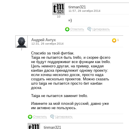
tinman321
11:57, 28 октября 2014
10
=)
Ответить
Цитировать
Андрей Антух
1
12:31, 26 октября 2014
7
Спасибо за твой фитбак.
Taiga не пытается быть trello, и скорее фсего
не будут поддерживат все функции как trello.
Цель немного другая, на пример, каждая
канбан даска пренадлежит одному проекту:
если хочеш несколко досок, просто нада
создать несколько проектов. Можно сказать
што taiga не пытается просто бит канбан
доска.
Taiga не пытается заменит trello.
Извините за мой плохой русский, давно уже
им активно не пользуюсь.
Ответить
Цитировать
tinman321