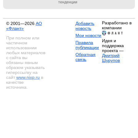
тенденции
Разработано в
© 2001—2026
АО
Добавить
компании
«Флант»
новость
Мои новости
При полном или
Идея и
Правила
частичном
поддержка
публикации
использовании
проекта —
любых материалов
Обратная
Дмитрий
с сайта вы
связь
Шурупов
обязаны явным
образом указывать
гиперссылку на
сайт
www.nixp.ru
в
качестве
источника.