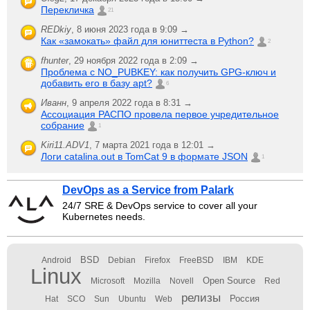
Перекличка
21
REDkiy
,
8 июня 2023 года в 9:09 →
Как «замокать» файл для юниттеста в Python?
2
fhunter
,
29 ноября 2022 года в 2:09 →
Проблема с NO_PUBKEY: как получить GPG-ключ и
добавить его в базу apt?
6
Иванн
,
9 апреля 2022 года в 8:31 →
Ассоциация РАСПО провела первое учредительное
собрание
1
Kiri11.ADV1
,
7 марта 2021 года в 12:01 →
Логи catalina.out в TomCat 9 в формате JSON
1
DevOps as a Service from Palark
24/7 SRE & DevOps service to cover all your
Kubernetes needs.
BSD
Android
Debian
Firefox
FreeBSD
IBM
KDE
Linux
Open Source
Microsoft
Mozilla
Novell
Red
релизы
Россия
Hat
SCO
Sun
Ubuntu
Web