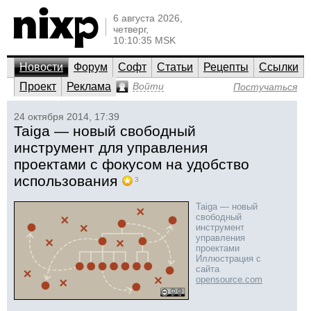
6 августа 2026,
четверг,
10:10:35 MSK
Новости
Форум
Софт
Статьи
Рецепты
Ссылки
Проект
Реклама
Войти
Постучаться
24 октября 2014, 17:39
Taiga — новый свободный
инструмент для управления
проектами с фокусом на удобство
использования
3
Taiga — новый
свободный
инструмент
управления
проектами
Иллюстрация с
сайта
opensource.com