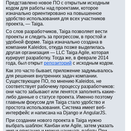
Представлено новое ПО с открытым исходным
кодом для работы над проектами, которое
изначально ориентировано на повышенное
удобство использования для всех участников
проекта, — Taiga.
Со слов разработчиков, Taiga позволяет вести
проекты и следить за прогрессом, в простой и
удобной форме. Taiga изначально создана в
компании Kaleidos, откуда позже выделилась
другая организация — LLC Taiga Agile, которая
курирует разработку. Тогда же, в феврале 2014
года, был открыт
репозиторий
с исходным кодом.
Как это часто бывает, приложение задумывалось
для решения внутренних задач компании.
Существующее ПО, по мнению Kaleidos, не
соответствует рабочему процессу разработчиков:
они часто забывают или ленятся заполнять какие-
либо данные о статусе проекта. Именно поэтому
главным фокусом для Taiga стало удобство и
простота использования. Система имеет веб-
интерфейс и написана на Django и AngularJS.
При создании нового проекта в Taiga нужно
выбрать шаблон: Канбан или Agile, затем указать
имя и описание и можно начинать работу. При