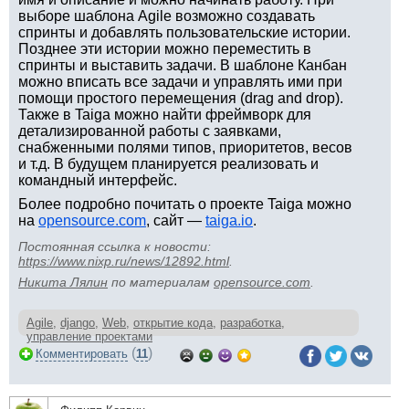
выборе шаблона Agile возможно создавать
спринты и добавлять пользовательские истории.
Позднее эти истории можно переместить в
спринты и выставить задачи. В шаблоне Канбан
можно вписать все задачи и управлять ими при
помощи простого перемещения (drag and drop).
Также в Taiga можно найти фреймворк для
детализированной работы с заявками,
снабженными полями типов, приоритетов, весов
и т.д. В будущем планируется реализовать и
командный интерфейс.
Более подробно почитать о проекте Taiga можно
на
opensource.com
, сайт —
taiga.io
.
Постоянная ссылка к новости:
https://www.nixp.ru/news/12892.html
.
Никита Лялин
по материалам
opensource.com
.
Agile
,
django
,
Web
,
открытие кода
,
разработка
,
управление проектами
(
)
Комментировать
11