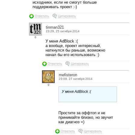
исходники, если не смогут больше
поддерживать проект :-)
Ответить
Цитировать
tinman321
23:29, 25 октября 2014
6
У меня AdBlock :(
а вообще, проект интересный,
наткнулся бы раньше, возможно
начал бы его использовать :)
Ответить
Цитировать
mefisteron
23:09, 27 октября 2014
9
У меня AdBlock :(
Простите за оффтоп и не
принимайте близко, но звучит
как диагноз =)
Ответить
Цитировать