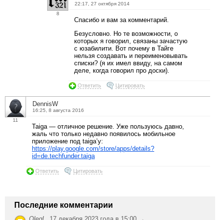
22:17, 27 октября 2014
8
Спасибо и вам за комментарий.
Безусловно. Но те возможности, о
которых я говорил, связаны зачастую
с юзабилити. Вот почему в Тайге
нельзя создавать и переименовывать
списки? (я их имел ввиду, на самом
деле, когда говорил про доски).
Ответить
Цитировать
DennisW
16:25, 8 августа 2016
11
Taiga — отличное решение. Уже пользуюсь давно,
жаль что только недавно появилось мобильное
приложение под taiga’у:
https://play.google.com/store/apps/details?
id=de.techfunder.taiga
Ответить
Цитировать
Последние комментарии
OlegL
,
17 декабря 2023 года в 15:00 →