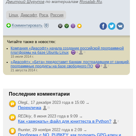
Дмитрий Шурупов
по материалам
Rosalab.Ru
.
Linux
,
Диасофт
,
Роса
,
Россия
(
)
Комментировать
0
Читайте также в новостях:
Компания «Диасофт» начала создание российской программной
платформы на базе Ubuntu Linux
1
11
15 июля 2014 г.
«Диасофт»: «Бета» предоставит банкам, пострадавшим от санкций,
программные продукты на базе свободного ПО
2
3
21 августа 2014 г.
Последние комментарии
OlegL
,
17 декабря 2023 года в 15:00 →
Перекличка
21
REDkiy
,
8 июня 2023 года в 9:09 →
Как «замокать» файл для юниттеста в Python?
2
fhunter
,
29 ноября 2022 года в 2:09 →
Проблема с NO_PUBKEY: как получить GPG-ключ и