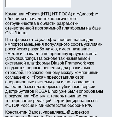
Компании «Роса» (НТЦ ИТ РОСА) и «Диасофт»
объявили о начале технологического
сотрудничества в области разработки
отечественной программной платформы на базе
GNU/Linux.
Платформа от «Диасофт», появившаяся для
импортозамещения популярного софта усилиями
российских разработчиков, имеет название
«Бета» и создается по принципу краудсорсинга
(crowdsourcing). На основе так называемой
системной платформы Diasoft Framework уже
создаются первые решения для различных
отраслей. По заключенному между компаниями
соглашению, «Роса» предоставила свои
операционные системы для использования в
качестве базы платформы: публичные версии
дистрибутивов ROSA Linux уже были опробованы
в окружении «Беты», а теперь начинается
тестирование редакций, сертифицированных в
ФСТЭК России и Министерстве обороне РФ.
Константин Варов, управляющий директор
компании «Диасофт Платформа»: «Сложности,