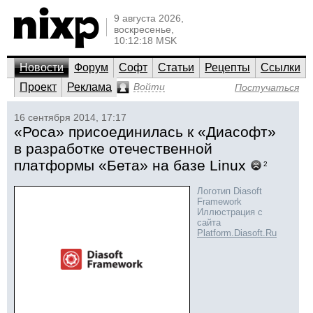
9 августа 2026,
воскресенье,
10:12:18 MSK
Новости
Форум
Софт
Статьи
Рецепты
Ссылки
Проект
Реклама
Войти
Постучаться
16 сентября 2014, 17:17
«Роса» присоединилась к «Диасофт»
в разработке отечественной
платформы «Бета» на базе Linux
2
Логотип Diasoft
Framework
Иллюстрация с
сайта
Platform.Diasoft.Ru