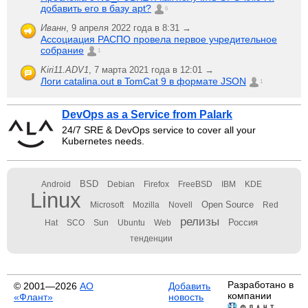
добавить его в базу apt?
6
Иванн
,
9 апреля 2022 года в 8:31 →
Ассоциация РАСПО провела первое учредительное
собрание
1
Kiri11.ADV1
,
7 марта 2021 года в 12:01 →
Логи catalina.out в TomCat 9 в формате JSON
1
DevOps as a Service from Palark
24/7 SRE & DevOps service to cover all your
Kubernetes needs.
BSD
Android
Debian
Firefox
FreeBSD
IBM
KDE
Linux
Open Source
Microsoft
Mozilla
Novell
Red
релизы
Россия
Hat
SCO
Sun
Ubuntu
Web
тенденции
Разработано в
© 2001—2026
АО
Добавить
компании
«Флант»
новость