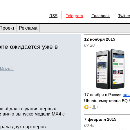
RSS
Telegram
Facebook
Twitte
Проект
Реклама
12 ноября 2015
07:20
ne ожидается уже в
Meizu.It
17 ноября в России
нач
Ubuntu-смартфона BQ A
1
5
ical для создания первых
ъявил о выпуске модели MX4 с
7 февраля 2015
00:45
брала двух партнёров-