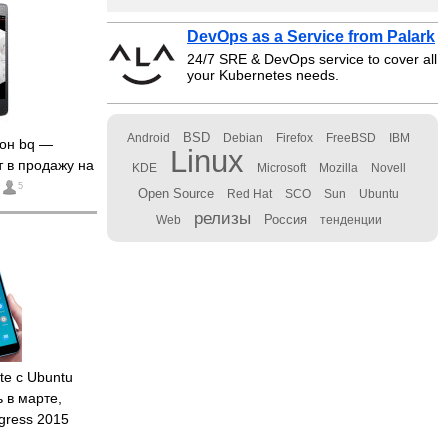
DevOps as a Service from Palark
24/7 SRE & DevOps service to cover all
your Kubernetes needs.
BSD
Android
Debian
Firefox
FreeBSD
IBM
он bq —
Linux
 в продажу на
KDE
Microsoft
Mozilla
Novell
5
Open Source
Red Hat
SCO
Sun
Ubuntu
релизы
Россия
Web
тенденции
e с Ubuntu
 в марте,
gress 2015