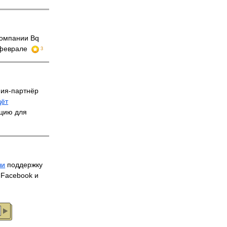
компании Bq
 феврале
3
ния-партнёр
дёт
ацию для
ли
поддержку
, Facebook и