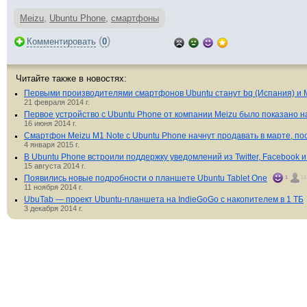
Meizu
,
Ubuntu Phone
,
смартфоны
(
)
Комментировать
0
Читайте также в новостях:
Первыми производителями смартфонов Ubuntu станут bq (Испания) и M
21 февраля 2014 г.
Первое устройство с Ubuntu Phone от компании Meizu было показано на
16 июня 2014 г.
Смартфон Meizu M1 Note с Ubuntu Phone начнут продавать в марте, пос
4 января 2015 г.
В Ubuntu Phone встроили поддержку уведомлений из Twitter, Facebook и
15 августа 2014 г.
Появились новые подробности о планшете Ubuntu Tablet One
1
13
11 ноября 2014 г.
UbuTab — проект Ubuntu-планшета на IndieGoGo с накопителем в 1 ТБ
3 декабря 2014 г.