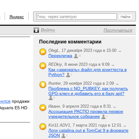
r
Яндекс
Войти
Постучаться
Последние комментарии
OlegL
,
17 декабря 2023 года в 15:00 →
Перекличка
21
REDkiy
,
8 июня 2023 года в 9:09 →
Как «замокать» файл для юниттеста в
Python?
2
fhunter
,
29 ноября 2022 года в 2:09 →
Проблема с NO_PUBKEY: как получить
GPG-ключ и добавить его в базу apt?
6
нутся
продажи
Иванн
,
9 апреля 2022 года в 8:31 →
quaris E5 HD
Ассоциация РАСПО провела первое
учредительное собрание
1
Kiri11.ADV1
,
7 марта 2021 года в 12:01 →
Логи catalina.out в TomCat 9 в формате
JSON
1