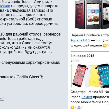
й с Ubuntu Touch. Ими стали
азали
на предыдущем аппарате
ована следующая запись: «По
, где нас заверили, что с
нокристальной (SoC) системе
сии устройства, которое должны
10 для рабочий столов, серверов
Первый Ubuntu-смартф
untu Touch работает над
Aquaris E4.5
— поступит
ятно, что в Canonical смогут
следующей неделе
3
асколько удачными окажутся
ые устройства будут доступны
4 января 2015
15:33
со следующими характеристиками:
ащитой Gorilla Glass 3;
Смартфон Meizu M1 Not
Phone
начнут
продавать
tml
.
после Mobile World Con
2
5