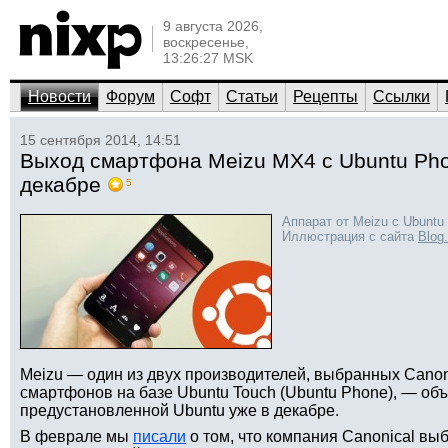
9 августа 2026,
воскресенье,
13:26:27 MSK
Новости
Форум
Софт
Статьи
Рецепты
Ссылки
15 сентября 2014, 14:51
Выход смартфона Meizu MX4 с Ubuntu Pho
декабре
5
Аппарат от Meizu с Ubuntu
Иллюстрация с сайта
Blog.
Meizu — один из двух производителей, выбранных Canon
смартфонов на базе Ubuntu Touch (Ubuntu Phone), — об
предустановленной Ubuntu уже в декабре.
В феврале мы
писали
о том, что компания Canonical вы