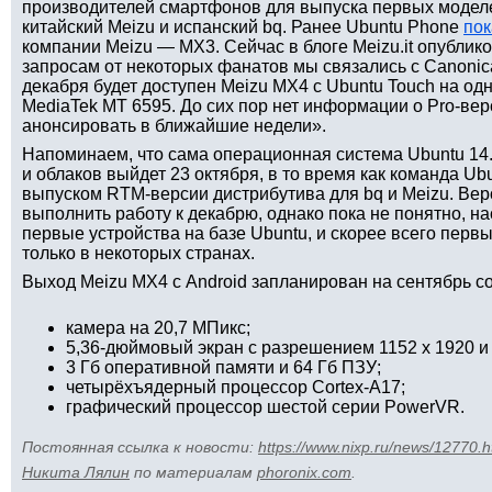
производителей смартфонов для выпуска первых моделе
китайский Meizu и испанский bq. Ранее Ubuntu Phone
пок
компании Meizu — MX3. Сейчас в блоге Meizu.it опублик
запросам от некоторых фанатов мы связались с Canonical
декабря будет доступен Meizu MX4 c Ubuntu Touch на од
MediaTek MT 6595. До сих пор нет информации о Pro-вер
анонсировать в ближайшие недели».
Напоминаем, что сама операционная система Ubuntu 14.
и облаков выйдет 23 октября, в то время как команда Ub
выпуском RTM-версии дистрибутива для bq и Meizu. Веро
выполнить работу к декабрю, однако пока не понятно, н
первые устройства на базе Ubuntu, и скорее всего перв
только в некоторых странах.
Выход Meizu MX4 с Android запланирован на сентябрь 
камера на 20,7 МПикс;
5,36-дюймовый экран с разрешением 1152 x 1920 и з
3 Гб оперативной памяти и 64 Гб ПЗУ;
четырёхъядерный процессор Cortex-A17;
графический процессор шестой серии PowerVR.
Постоянная ссылка к новости:
https://www.nixp.ru/news/12770.h
Никита Лялин
по материалам
phoronix.com
.