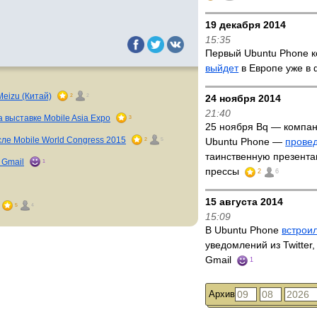
19 декабря 2014
15:35
Первый Ubuntu Phone 
выйдет
в Европе уже в
eizu (Китай)
2
2
24 ноября 2014
21:40
 выставке Mobile Asia Expo
3
25 ноября Bq — компа
ле Mobile World Congress 2015
2
5
Ubuntu Phone —
прове
таинственную презент
 Gmail
1
прессы
2
6
15 августа 2014
5
4
15:09
В Ubuntu Phone
встрои
уведомлений из Twitter
Gmail
1
Архив