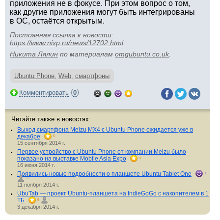
приложения не в фокусе. При этом вопрос о том,
как другие приложения могут быть интегрированы
в ОС, остаётся открытым.
Постоянная ссылка к новости:
https://www.nixp.ru/news/12702.html
.
Никита Лялин
по материалам
omgubuntu.co.uk
.
Ubuntu Phone
,
Web
,
смартфоны
(
)
Комментировать
0
Читайте также в новостях:
Выход смартфона Meizu MX4 с Ubuntu Phone ожидается уже в
декабре
5
15 сентября 2014 г.
Первое устройство с Ubuntu Phone от компании Meizu было
показано на выставке Mobile Asia Expo
3
16 июня 2014 г.
Появились новые подробности о планшете Ubuntu Tablet One
1
13
11 ноября 2014 г.
UbuTab — проект Ubuntu-планшета на IndieGoGo с накопителем в 1
ТБ
5
4
3 декабря 2014 г.