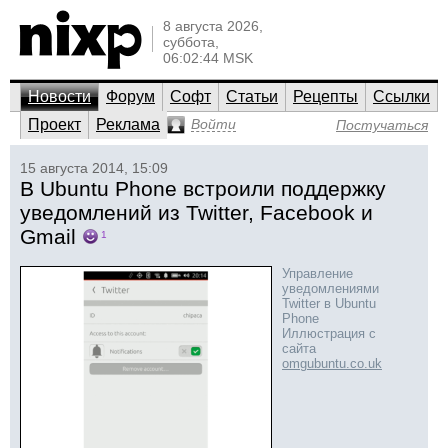
8 августа 2026,
суббота,
06:02:44 MSK
Новости
Форум
Софт
Статьи
Рецепты
Ссылки
Проект
Реклама
Войти
Постучаться
15 августа 2014, 15:09
В Ubuntu Phone встроили поддержку
уведомлений из Twitter, Facebook и
Gmail
1
Управление
уведомлениями
Twitter в Ubuntu
Phone
Иллюстрация с
сайта
omgubuntu.co.uk