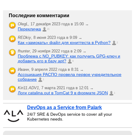
Последние комментарии
OlegL
,
17 декабря 2023 года в 15:00 →
Перекличка
21
REDkiy
,
8 июня 2023 года в 9:09 →
Как «замокать» файл для юниттеста в Python?
2
fhunter
,
29 ноября 2022 года в 2:09 →
Проблема с NO_PUBKEY: как получить GPG-ключ и
добавить его в базу apt?
6
Иванн
,
9 апреля 2022 года в 8:31 →
Ассоциация РАСПО провела первое учредительное
собрание
1
Kiri11.ADV1
,
7 марта 2021 года в 12:01 →
Логи catalina.out в TomCat 9 в формате JSON
1
DevOps as a Service from Palark
24/7 SRE & DevOps service to cover all your
Kubernetes needs.