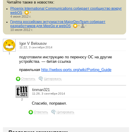
Читайте также в новостях:
Phoenix International Communications собирает сообщество вокруг
webOS
4
4 июня 2012 г.
Группа российских энтузиастов MajorDevTeam собирает
разработчиков для MeeGo и webOS
6
3
10 июля 2012 г.
Igor V Belousov
11:22, 3 сентября 2014
1
подготовили инструкцию по переносу ОС на другие
устройства. — битая ссылка
правильная
http://webos-ports.org/wiki/Porting_Guide
Ответить
Цитировать
tinman321
11:26, 3 сентября 2014
2
Спасибо, поправил.
Ответить
Цитировать