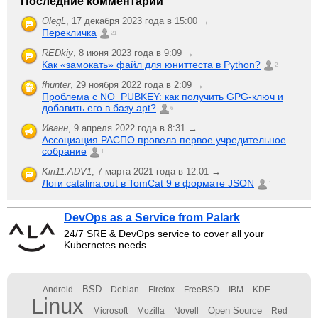
Последние комментарии
OlegL
,
17 декабря 2023 года в 15:00 →
Перекличка
21
REDkiy
,
8 июня 2023 года в 9:09 →
Как «замокать» файл для юниттеста в Python?
2
fhunter
,
29 ноября 2022 года в 2:09 →
Проблема с NO_PUBKEY: как получить GPG-ключ и
добавить его в базу apt?
6
Иванн
,
9 апреля 2022 года в 8:31 →
Ассоциация РАСПО провела первое учредительное
собрание
1
Kiri11.ADV1
,
7 марта 2021 года в 12:01 →
Логи catalina.out в TomCat 9 в формате JSON
1
DevOps as a Service from Palark
24/7 SRE & DevOps service to cover all your
Kubernetes needs.
BSD
Android
Debian
Firefox
FreeBSD
IBM
KDE
Linux
Open Source
Microsoft
Mozilla
Novell
Red