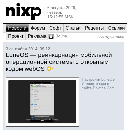
6 августа 2026,
четверг,
15:12:55 MSK
Новости
Форум
Софт
Статьи
Рецепты
Ссылки
Проект
Реклама
Войти
Постучаться
3 сентября 2014, 09:12
LuneOS — реинкарнация мобильной
операционной системы с открытым
кодом webOS
2
Настройки LuneOS
Иллюстрация с
сайта
Pivotce.Com