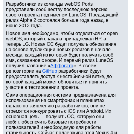
Разработчики из команды webOS Ports
представили сообществу последнюю версию
своего проекта под именем LuneOS. Предыдущий
релиз Alpha 2 состоялся больше года назад, в
июне 2013 года.
Новое имя необходимо, чтобы отделиться от open
webOS, который сначала принадлежал HP, а
теперь LG. Новая ОС будет получать обновления
на основе публикации новых релизов в начале
месяца, каждый из которых будет получать своё
имя, связанное с кофе. И первый релиз LuneOS
получил название «
Аффогато
». В своём
репозитории на
GitHub
разработчики будут
предоставлять доступ к нестабильной ветке, до
которой каждый может обновиться и принять
участие в тестировании проекта.
Сама операционная система предназначена для
использования на смартфонах и планшетах,
однако по заявлению разработчиков, они не
стремятся конкурировать с iOS или Android. Их
основная цель — получить ОС, которую они
любят, обеспечить базовые потребности
пользователей и необходимую для работы
стабильность. Сейчас поддерживаются Nexus 4 и