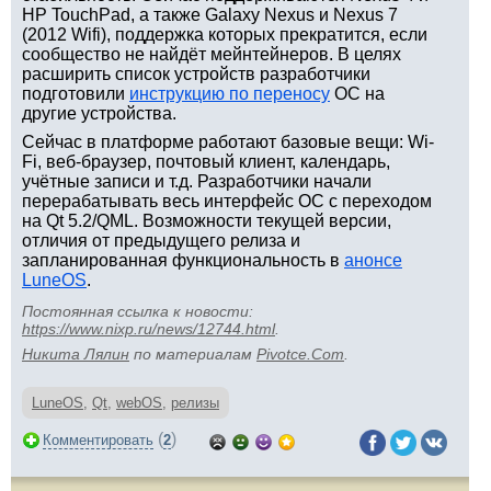
HP TouchPad, а также Galaxy Nexus и Nexus 7
(2012 Wifi), поддержка которых прекратится, если
сообщество не найдёт мейнтейнеров. В целях
расширить список устройств разработчики
подготовили
инструкцию по переносу
ОС на
другие устройства.
Сейчас в платформе работают базовые вещи: Wi-
Fi, веб-браузер, почтовый клиент, календарь,
учётные записи и т.д. Разработчики начали
перерабатывать весь интерфейс ОС с переходом
на Qt 5.2/QML. Возможности текущей версии,
отличия от предыдущего релиза и
запланированная функциональность в
анонсе
LuneOS
.
Постоянная ссылка к новости:
https://www.nixp.ru/news/12744.html
.
Никита Лялин
по материалам
Pivotce.Com
.
LuneOS
,
Qt
,
webOS
,
релизы
(
)
Комментировать
2