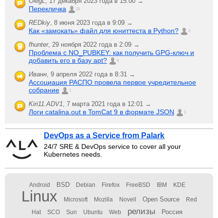
OlegL
,
17 декабря 2023 года в 15:00 →
Перекличка
21
REDkiy
,
8 июня 2023 года в 9:09 →
Как «замокать» файл для юниттеста в Python?
2
fhunter
,
29 ноября 2022 года в 2:09 →
Проблема с NO_PUBKEY: как получить GPG-ключ и
добавить его в базу apt?
6
Иванн
,
9 апреля 2022 года в 8:31 →
Ассоциация РАСПО провела первое учредительное
собрание
1
Kiri11.ADV1
,
7 марта 2021 года в 12:01 →
Логи catalina.out в TomCat 9 в формате JSON
1
DevOps as a Service from Palark
24/7 SRE & DevOps service to cover all your
Kubernetes needs.
BSD
Android
Debian
Firefox
FreeBSD
IBM
KDE
Linux
Open Source
Microsoft
Mozilla
Novell
Red
релизы
Россия
Hat
SCO
Sun
Ubuntu
Web