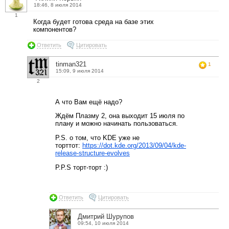
18:46, 8 июля 2014
1
Когда будет готова среда на базе этих
компонентов?
Ответить
Цитировать
tinman321
1
15:09, 9 июля 2014
2
А что Вам ещё надо?
Ждём Плазму 2, она выходит 15 июля по
плану и можно начинать пользоваться.
P.S. о том, что KDE уже не
торттот:
https://dot.kde.org/2013/09/04/kde-
release-structure-evolves
P.P.S торт-торт :)
Ответить
Цитировать
Дмитрий Шурупов
09:54, 10 июля 2014