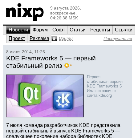
9 августа 2026,
воскресенье,
04:26:38 MSK
Новости
Форум
Софт
Статьи
Рецепты
Ссылки
Проект
Реклама
Войти
Постучаться
8 июля 2014, 11:26
KDE Frameworks 5 — первый
стабильный релиз
4
Первая
стабильная версия
KDE Frameworks 5
Иллюстрация с
сайта
kde.org
7 июля команда разработчиков KDE представила
первый стабильный выпуск KDE Frameworks 5 —
следующее поколение набора библиотек KDE.