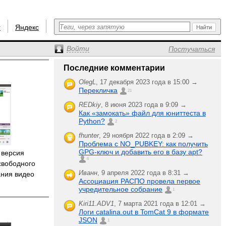
r
Яндекс
Войти
Постучаться
Последние комментарии
OlegL
,
17 декабря 2023 года в 15:00 →
Перекличка
21
REDkiy
,
8 июня 2023 года в 9:09 →
Как «замокать» файл для юниттеста в
Python?
2
fhunter
,
29 ноября 2022 года в 2:09 →
Проблема с NO_PUBKEY: как получить
GPG-ключ и добавить его в базу apt?
 версия
6
свободного
Иванн
,
9 апреля 2022 года в 8:31 →
ания видео
Ассоциация РАСПО провела первое
учредительное собрание
1
Kiri11.ADV1
,
7 марта 2021 года в 12:01 →
Логи catalina.out в TomCat 9 в формате
JSON
1