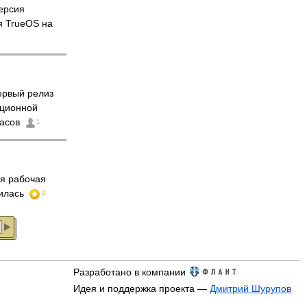
ерсия
я TrueOS на
рвый релиз
ационной
часов
1
я рабочая
вилась
2
Разработано в компании
Идея и поддержка проекта —
Дмитрий Шурупов