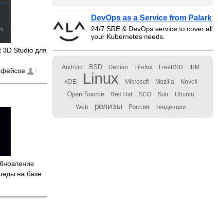
DevOps as a Service from Palark
24/7 SRE & DevOps service to cover all
your Kubernetes needs.
 3D Studio для
BSD
Android
Debian
Firefox
FreeBSD
IBM
ерфейсов
1
Linux
KDE
Microsoft
Mozilla
Novell
Open Source
Red Hat
SCO
Sun
Ubuntu
релизы
Россия
Web
тенденции
бновление
реды на базе