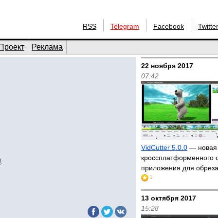
RSS
Telegram
Facebook
Twitte
Проект
Реклама
22 ноября 2017
07:42
VidCutter 5.0.0
— новая
кроссплатформенного 
l
.
приложения для обрез
1
13 октября 2017
15:28