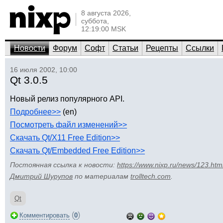
8 августа 2026,
суббота,
12:19:00 MSK
Новости
Форум
Софт
Статьи
Рецепты
Ссылки
16 июля 2002, 10:00
Qt 3.0.5
Новый релиз популярного API.
Подробнее>>
(en)
Посмотреть файл изменений>>
Скачать Qt/X11 Free Edition>>
Скачать Qt/Embedded Free Edition>>
Постоянная ссылка к новости:
https://www.nixp.ru/news/123.htm
Дмитрий Шурупов
по материалам
trolltech.com
.
Qt
(
)
Комментировать
0