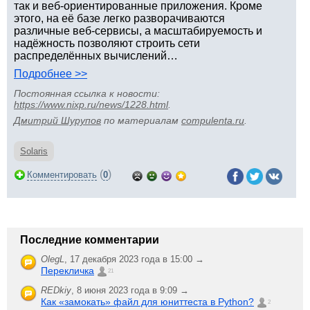
так и веб-ориентированные приложения. Кроме
этого, на её базе легко разворачиваются
различные веб-сервисы, а масштабируемость и
надёжность позволяют строить сети
распределённых вычислений…
Подробнее >>
Постоянная ссылка к новости:
https://www.nixp.ru/news/1228.html
.
Дмитрий Шурупов
по материалам
compulenta.ru
.
Solaris
(
)
Комментировать
0
Последние комментарии
OlegL
,
17 декабря 2023 года в 15:00 →
Перекличка
21
REDkiy
,
8 июня 2023 года в 9:09 →
Как «замокать» файл для юниттеста в Python?
2