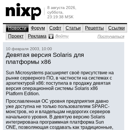
8 августа 2026,
суббота,
23:19:38 MSK
Новости
Форум
Софт
Статьи
Рецепты
Ссылки
Проект
Реклама
Войти
Постучаться
10 февраля 2003, 10:00
Девятая версия Solaris для
платформы x86
Sun Microsystems расширяет своё присутствие на
рынке серверного ПО, в частности на системах с
архитектурой x86: поступила в продажу девятая
версия операционной системы Solaris x86
Platform Edition.
Прославленная ОС уровня предприятия давно
уже доступна не только пользователям SPARC-
монстров, но и владельцам недорогих серверов
начального уровня. В девятую версию Solaris
интегрирована программная платформа Sun
ONE, позволяющая создавать как традиционные,