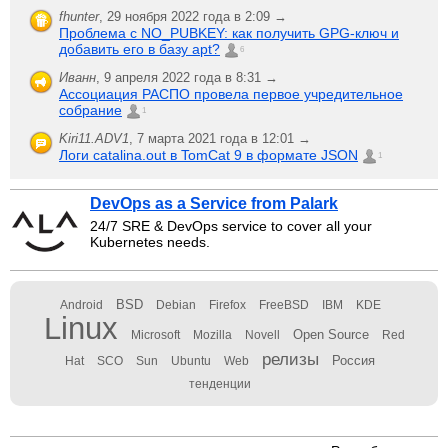
fhunter
,
29 ноября 2022 года в 2:09 →
Проблема с NO_PUBKEY: как получить GPG-ключ и
добавить его в базу apt?
6
Иванн
,
9 апреля 2022 года в 8:31 →
Ассоциация РАСПО провела первое учредительное
собрание
1
Kiri11.ADV1
,
7 марта 2021 года в 12:01 →
Логи catalina.out в TomCat 9 в формате JSON
1
DevOps as a Service from Palark
24/7 SRE & DevOps service to cover all your
Kubernetes needs.
BSD
Android
Debian
Firefox
FreeBSD
IBM
KDE
Linux
Open Source
Microsoft
Mozilla
Novell
Red
релизы
Россия
Hat
SCO
Sun
Ubuntu
Web
тенденции