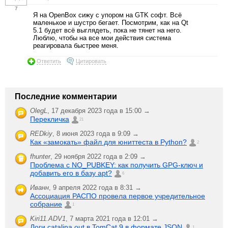
7
Я на OpenBox сижу с упором на GTK софт. Всё
маленькое и шустро бегает. Посмотрим, как на Qt
5.1 будет всё выглядеть, пока не тянет на него.
Люблю, чтобы на все мои действия система
реагировала быстрее меня.
Ответить
Цитировать
Последние комментарии
OlegL
,
17 декабря 2023 года в 15:00 →
Перекличка
21
REDkiy
,
8 июня 2023 года в 9:09 →
Как «замокать» файл для юниттеста в Python?
2
fhunter
,
29 ноября 2022 года в 2:09 →
Проблема с NO_PUBKEY: как получить GPG-ключ и
добавить его в базу apt?
6
Иванн
,
9 апреля 2022 года в 8:31 →
Ассоциация РАСПО провела первое учредительное
собрание
1
Kiri11.ADV1
,
7 марта 2021 года в 12:01 →
Логи catalina.out в TomCat 9 в формате JSON
1