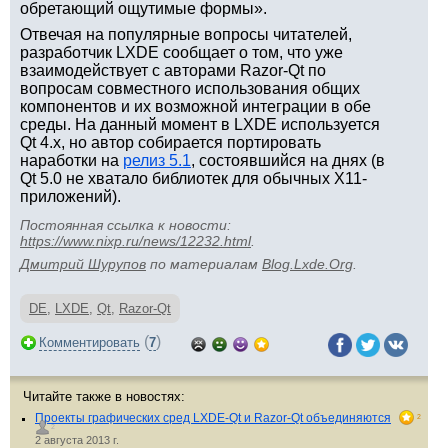
обретающий ощутимые формы».
Отвечая на популярные вопросы читателей,
разработчик LXDE сообщает о том, что уже
взаимодействует с авторами Razor-Qt по
вопросам совместного использования общих
компонентов и их возможной интеграции в обе
среды. На данный момент в LXDE используется
Qt 4.x, но автор собирается портировать
наработки на
релиз 5.1
, состоявшийся на днях (в
Qt 5.0 не хватало библиотек для обычных X11-
приложений).
Постоянная ссылка к новости:
https://www.nixp.ru/news/12232.html
.
Дмитрий Шурупов
по материалам
Blog.Lxde.Org
.
DE
,
LXDE
,
Qt
,
Razor-Qt
(
)
Комментировать
7
Читайте также в новостях:
Проекты графических сред LXDE-Qt и Razor-Qt объединяются
2
2
2 августа 2013 г.