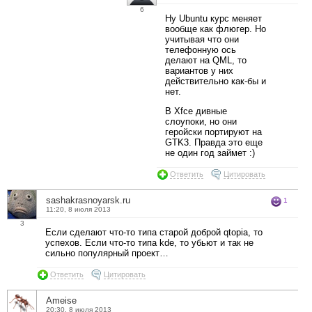
6
Ну Ubuntu курс меняет
вообще как флюгер. Но
учитывая что они
телефонную ось
делают на QML, то
вариантов у них
действительно как-бы и
нет.
В Xfce дивные
слоупоки, но они
геройски портируют на
GTK3. Правда это еще
не один год займет :)
Ответить
Цитировать
sashakrasnoyarsk.ru
1
11:20, 8 июля 2013
3
Если сделают что-то типа старой доброй qtopia, то
успехов. Если что-то типа kde, то убьют и так не
сильно популярный проект…
Ответить
Цитировать
Ameise
20:30, 8 июля 2013