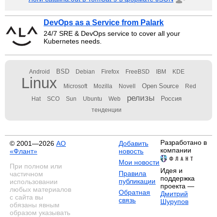
DevOps as a Service from Palark
24/7 SRE & DevOps service to cover all your
Kubernetes needs.
BSD
Android
Debian
Firefox
FreeBSD
IBM
KDE
Linux
Open Source
Microsoft
Mozilla
Novell
Red
релизы
Россия
Hat
SCO
Sun
Ubuntu
Web
тенденции
Разработано в
© 2001—2026
АО
Добавить
компании
«Флант»
новость
Мои новости
При полном или
Идея и
Правила
частичном
поддержка
публикации
использовании
проекта —
любых материалов
Обратная
Дмитрий
с сайта вы
связь
Шурупов
обязаны явным
образом указывать