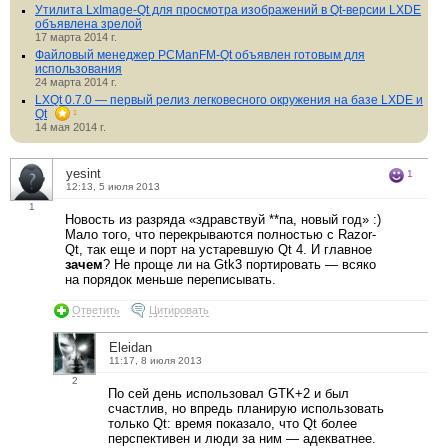
Утилита LxImage-Qt для просмотра изображений в Qt-версии LXDE
объявлена зрелой
17 марта 2014 г.
Файловый менеджер PCManFM-Qt объявлен готовым для
использования
24 марта 2014 г.
LXQt 0.7.0 — первый релиз легковесного окружения на базе LXDE и
Qt
1
14 мая 2014 г.
yesint
1
12:13, 5 июля 2013
1
Новость из разряда «здравствуй **па, новый год» :)
Мало того, что перекрываются полностью с Razor-
Qt, так еще и порт на устаревшую Qt 4. И главное
зачем
? Не проще ли на Gtk3 портировать — всяко
на порядок меньше переписывать.
Ответить
Цитировать
Eleidan
11:17, 8 июля 2013
2
По сей день использовал GTK+2 и был
счастлив, но впредь планирую использовать
только Qt: время показало, что Qt более
перспективен и люди за ним — адекватнее.