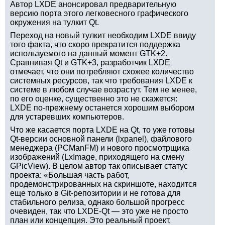
Автор LXDE анонсировал предварительную
версию порта этого легковесного графического
окружения на тулкит Qt.
Переход на новый тулкит необходим LXDE ввиду
того факта, что скоро прекратится поддержка
используемого на данный момент GTK+2.
Сравнивая Qt и GTK+3, разработчик LXDE
отмечает, что они потребляют схожее количество
системных ресурсов, так что требования LXDE к
системе в любом случае возрастут. Тем не менее,
по его оценке, существенно это не скажется:
LXDE по-прежнему останется хорошим выбором
для устаревших компьютеров.
Что же касается порта LXDE на Qt, то уже готовы
Qt-версии основной панели (lxpanel), файлового
менеджера (PCManFM) и нового просмотрщика
изображений (LxImage, приходящего на смену
GPicView). В целом автор так описывает статус
проекта: «Большая часть работ,
продемонстрированных на скриншоте, находится
еще только в Git-репозитории и не готова для
стабильного релиза, однако большой прогресс
очевиден, так что LXDE-Qt — это уже не просто
план или концепция. Это реальный проект,