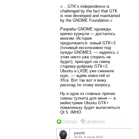
»… GTK’s independence is
challenged by the fact that GTK
is now developed and maintained
by the GNOME Foundation.»
Разрабы GNOME однажды
крепко курнули — досталось
многим. История
продолжается: новый GTK+3
(точимый ексклюзивно под
нужды GNOME3, — надеюсь с
этим никто уже спорить не
будет), приходит на смену
старому-доброму GTK+2.
Ubuntu и LXDE уже сменили
курс, — ждём новостей от
Xfce. Вот так вот я вижу
расклад по этому вопросу.
Ну и одна нз главных причин
смены тулкита для меня — в
мейнстриме Ubuntu GTK+
помаленьку будет вытесняться
Qt 5. IMHO.
Ответить
Цитировать
yesint
16:34, 8 июля 2013