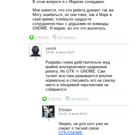
В этом вопросе я с Марком солидарен.
Мне кажется, что эти ребята думают так же.
Могу ошибаться, но они тоже, как и Марк в
своё время, хлебнули «радости
сотрудничества» с дядьками из команды
GNOME. И видим, во что это вылилось.
Ответить
Цитировать
yesint
14:59, 8 июля 2013
4
Разрабы гнома действительно муд
крайне альтернативно одаренные
ребята. Но GTK != GNOME. Сам
тулкит все-таки развивается вполне
нормально и списывать его на свалку
никто в обозримой перспективе не
собирается.
Ответить
Цитировать
Eleidan
16:22, 8 июля 2013
5
Уверен, ни для кого уже не
секрет о тесной связи
GTK/GNOME
: