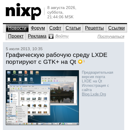
8 августа 2026,
суббота,
21:44:06 MSK
Новости
Форум
Софт
Статьи
Рецепты
Ссылки
Проект
Реклама
Войти
Постучаться
5 июля 2013, 10:35
Графическую рабочую среду LXDE
портируют с GTK+ на Qt
1
Предварительная
версия порта
LXDE на Qt
Иллюстрация с
сайта
Blog.Lxde.Org