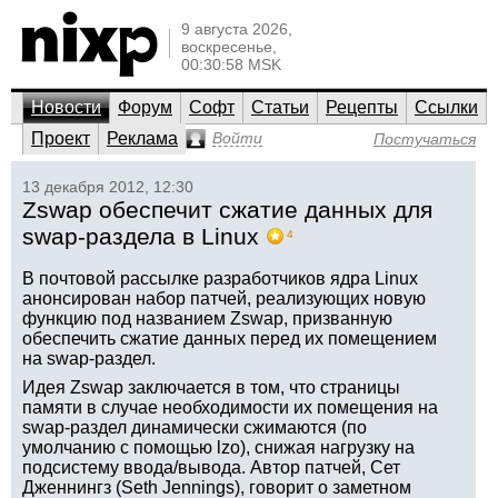
9 августа 2026,
воскресенье,
00:30:58 MSK
Новости
Форум
Софт
Статьи
Рецепты
Ссылки
Проект
Реклама
Войти
Постучаться
13 декабря 2012, 12:30
Zswap обеспечит сжатие данных для
swap-раздела в Linux
4
В почтовой рассылке разработчиков ядра Linux
анонсирован набор патчей, реализующих новую
функцию под названием Zswap, призванную
обеспечить сжатие данных перед их помещением
на swap-раздел.
Идея Zswap заключается в том, что страницы
памяти в случае необходимости их помещения на
swap-раздел динамически сжимаются (по
умолчанию с помощью lzo), снижая нагрузку на
подсистему ввода/вывода. Автор патчей, Сет
Дженнингз (Seth Jennings), говорит о заметном