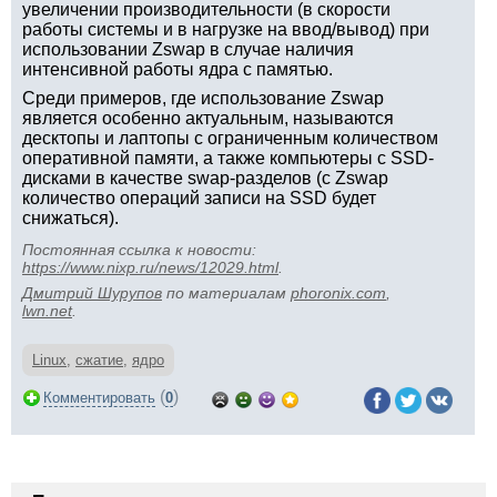
увеличении производительности (в скорости
работы системы и в нагрузке на ввод/вывод) при
использовании Zswap в случае наличия
интенсивной работы ядра с памятью.
Среди примеров, где использование Zswap
является особенно актуальным, называются
десктопы и лаптопы с ограниченным количеством
оперативной памяти, а также компьютеры с SSD-
дисками в качестве swap-разделов (с Zswap
количество операций записи на SSD будет
снижаться).
Постоянная ссылка к новости:
https://www.nixp.ru/news/12029.html
.
Дмитрий Шурупов
по материалам
phoronix.com
,
lwn.net
.
Linux
,
сжатие
,
ядро
(
)
Комментировать
0