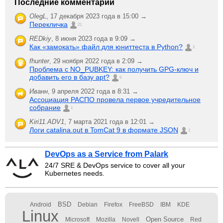
Последние комментарии
OlegL
,
17 декабря 2023 года в 15:00 →
Перекличка
21
REDkiy
,
8 июня 2023 года в 9:09 →
Как «замокать» файл для юниттеста в Python?
2
fhunter
,
29 ноября 2022 года в 2:09 →
Проблема с NO_PUBKEY: как получить GPG-ключ и
добавить его в базу apt?
6
Иванн
,
9 апреля 2022 года в 8:31 →
Ассоциация РАСПО провела первое учредительное
собрание
1
Kiri11.ADV1
,
7 марта 2021 года в 12:01 →
Логи catalina.out в TomCat 9 в формате JSON
1
DevOps as a Service from Palark
24/7 SRE & DevOps service to cover all your
Kubernetes needs.
BSD
Android
Debian
Firefox
FreeBSD
IBM
KDE
Linux
Open Source
Microsoft
Mozilla
Novell
Red