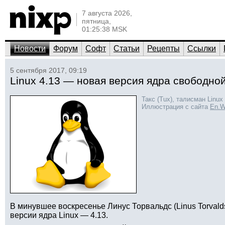
7 августа 2026,
пятница,
01:25:38 MSK
Новости
Форум
Софт
Статьи
Рецепты
Ссылки
5 сентября 2017, 09:19
Linux 4.13 — новая версия ядра свободно
Такс (Tux), талисман Linux
Иллюстрация с сайта
En.W
В минувшее воскресенье Линус Торвальдс (Linus Torval
версии ядра Linux — 4.13.