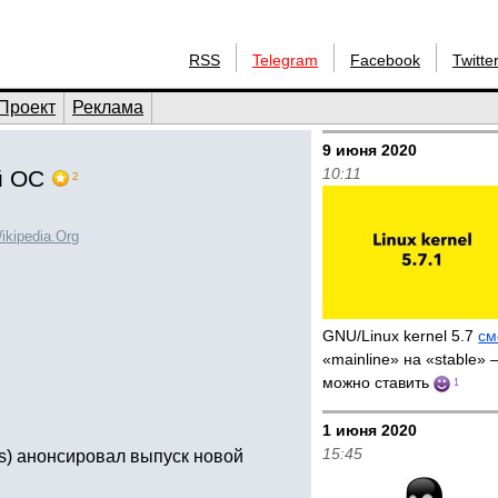
RSS
Telegram
Facebook
Twitte
Проект
Реклама
9 июня 2020
10:11
й ОС
2
ikipedia.Org
GNU/Linux kernel 5.7
см
«mainline» на «stable»
можно ставить
1
1 июня 2020
15:45
ds) анонсировал выпуск новой