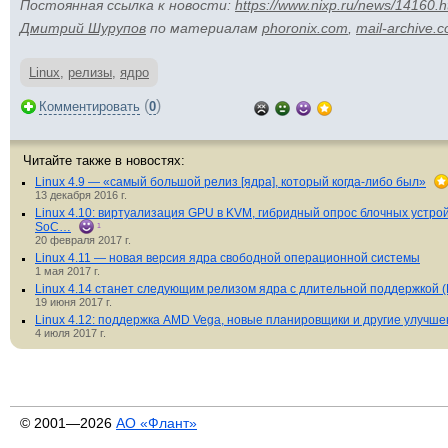
Постоянная ссылка к новости:
https://www.nixp.ru/news/14160.h
Дмитрий Шурупов
по материалам
phoronix.com
,
mail-archive.
Linux
,
релизы
,
ядро
(
)
Комментировать
0
Читайте также в новостях:
Linux 4.9 — «самый большой релиз [ядра], который когда-либо был»
13 декабря 2016 г.
Linux 4.10: виртуализация GPU в KVM, гибридный опрос блочных устрой
SoC…
1
20 февраля 2017 г.
Linux 4.11 — новая версия ядра свободной операционной системы
1 мая 2017 г.
Linux 4.14 станет следующим релизом ядра с длительной поддержкой (
19 июня 2017 г.
Linux 4.12: поддержка AMD Vega, новые планировщики и другие улучш
4 июля 2017 г.
© 2001—2026
АО «Флант»