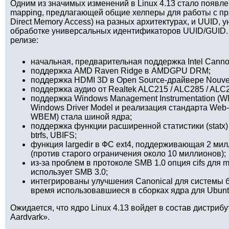
Одним из значимых изменений в Linux 4.13 стало появл
mapping, предлагающей общие хелперы для работы с пр
Direct Memory Access) на разных архитектурах, и UUID,
обработке универсальных идентификаторов UUID/GUID. 
релизе:
начальная, предварительная поддержка Intel Cannonl
поддержка AMD Raven Ridge в AMDGPU DRM;
поддержка HDMI 3D в Open Source-драйвере Nouve
поддержка аудио от Realtek ALC215 / ALC285 / ALC
поддержка Windows Management Instrumentation (WM
Windows Driver Model и реализация стандарта Web-
WBEM) стала шиной ядра;
поддержка функции расширенной статистики (statx
btrfs, UBIFS;
функция largedir в ФС ext4, поддерживающая 2 ми
(против старого ограничения около 10 миллионов);
из-за проблем в протоколе SMB 1.0 опция cifs для 
использует SMB 3.0;
интегрированы улучшения Canonical для системы б
время использовавшиеся в сборках ядра для Ubunt
Ожидается, что ядро Linux 4.13 войдет в состав дистрибут
Aardvark».