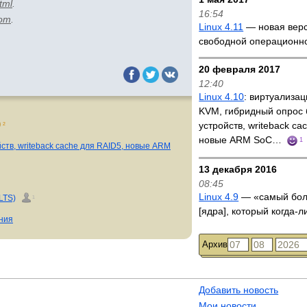
tml
.
16:54
com
.
Linux 4.11
— новая вер
свободной операционн
20 февраля 2017
12:40
Linux 4.10
: виртуализа
KVM, гибридный опрос
устройств, writeback ca
2
новые ARM SoC…
1
ств, writeback cache для RAID5, новые ARM
13 декабря 2016
08:45
Linux 4.9
— «самый бол
LTS)
1
[ядра], который когда-
ения
Архив
Добавить новость
Мои новости