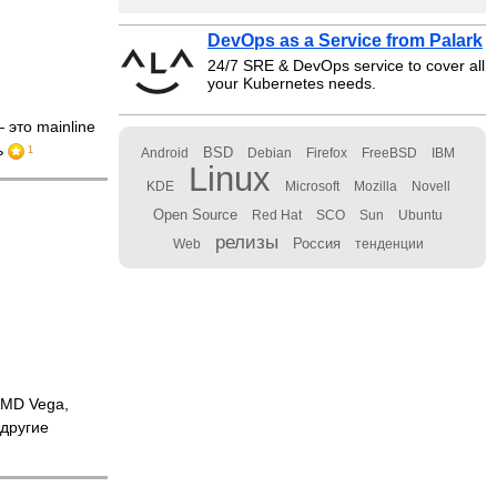
DevOps as a Service from Palark
24/7 SRE & DevOps service to cover all
your Kubernetes needs.
 это mainline
ь
1
BSD
Android
Debian
Firefox
FreeBSD
IBM
Linux
KDE
Microsoft
Mozilla
Novell
Open Source
Red Hat
SCO
Sun
Ubuntu
релизы
Россия
Web
тенденции
AMD Vega,
другие