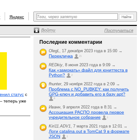
r
Яндекс
Войти
Постучаться
Последние комментарии
OlegL
,
17 декабря 2023 года в 15:00 →
Перекличка
21
REDkiy
,
8 июня 2023 года в 9:09 →
Как «замокать» файл для юниттеста в
Python?
2
fhunter
,
29 ноября 2022 года в 2:09 →
Проблема с NO_PUBKEY: как получить
GPG-ключ и добавить его в базу apt?
енил статус
с
6
 — теперь уже
Иванн
,
9 апреля 2022 года в 8:31 →
Ассоциация РАСПО провела первое
учредительное собрание
1
Kiri11.ADV1
,
7 марта 2021 года в 12:01 →
Логи catalina.out в TomCat 9 в формате
JSON
1