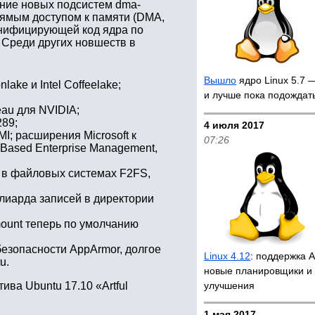
ение новых подсистем dma-
ямым доступом к памяти (DMA,
 унифицирующей код ядра по
Среди других новшеств в
Вышло
ядро Linux 5.7 —
ake и Intel Coffeelake;
и лучше пока подождат
au для NVIDIA;
289;
4 июля 2017
I; расширения Microsoft к
07:26
Based Enterprise Management,
) в файловых системах F2FS,
ллиарда записей в директории
mount теперь по умолчанию
езопасности AppArmor, долгое
Linux 4.12
: поддержка 
u.
новые планировщики и 
ива Ubuntu 17.10 «Artful
улучшения
1 мая 2017