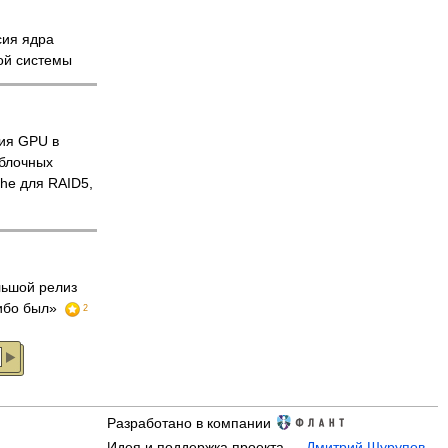
сия ядра
ой системы
ция GPU в
 блочных
che для RAID5,
ьшой релиз
либо был»
2
Разработано в компании
Идея и поддержка проекта —
Дмитрий Шурупов