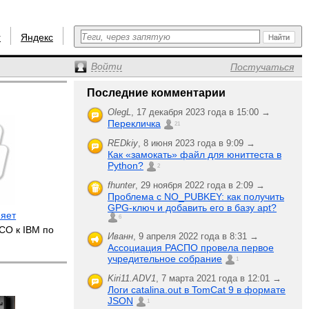
r
Яндекс
Войти
Постучаться
Последние комментарии
OlegL
,
17 декабря 2023 года в 15:00 →
Перекличка
21
REDkiy
,
8 июня 2023 года в 9:09 →
Как «замокать» файл для юниттеста в
Python?
2
fhunter
,
29 ноября 2022 года в 2:09 →
Проблема с NO_PUBKEY: как получить
GPG-ключ и добавить его в базу apt?
няет
6
CO к IBM по
Иванн
,
9 апреля 2022 года в 8:31 →
Ассоциация РАСПО провела первое
учредительное собрание
1
Kiri11.ADV1
,
7 марта 2021 года в 12:01 →
Логи catalina.out в TomCat 9 в формате
JSON
1