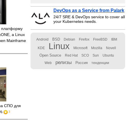
DevOps as a Service from Palark
24/7 SRE & DevOps service to cover all
your Kubernetes needs.
 платформу
ONE, а Linux
BSD
Android
Debian
Firefox
FreeBSD
IBM
pen Mainframe
Linux
KDE
Microsoft
Mozilla
Novell
Open Source
Red Hat
SCO
Sun
Ubuntu
релизы
Россия
Web
тенденции
а СПО для
 %
3