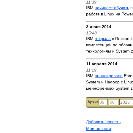
11:39
IBM
начинает обучать
п
работе в Linux на Powe
3 июня 2014
15:48
IBM
открыла
в Пекине 
компетенций по облач
технологиям и System z
11 апреля 2014
11:19
IBM
анонсировала
Enter
System и Hadoop с Linu
мейнфреймах System z
Архив
Добавить новость
Мои новости