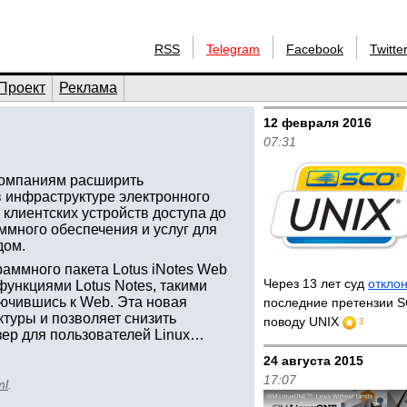
RSS
Telegram
Facebook
Twitte
Проект
Реклама
12 февраля 2016
07:31
компаниям расширить
 инфраструктуре электронного
 клиентских устройств доступа до
ммного обеспечения и услуг для
дом.
раммного пакета Lotus iNotes Web
Через 13 лет суд
откло
функциями Lotus Notes, такими
лючившись к Web. Эта новая
последние претензии S
туры и позволяет снизить
поводу UNIX
3
ер для пользователей Linux…
24 августа 2015
17:07
ml
.