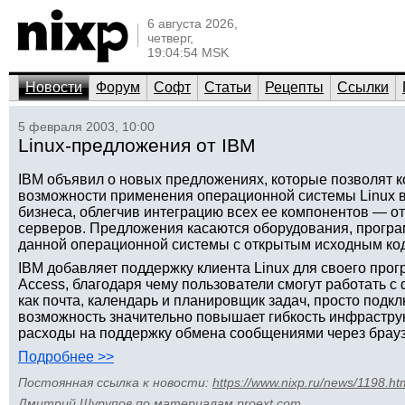
6 августа 2026,
четверг,
19:04:54 MSK
Новости
Форум
Софт
Статьи
Рецепты
Ссылки
5 февраля 2003, 10:00
Linux-предложения от IBM
IBM объявил о новых предложениях, которые позволят 
возможности применения операционной системы Linux в
бизнеса, облегчив интеграцию всех ее компонентов — от
серверов. Предложения касаются оборудования, програ
данной операционной системы с открытым исходным ко
IBM добавляет поддержку клиента Linux для своего прог
Access, благодаря чему пользователи смогут работать с 
как почта, календарь и планировщик задач, просто подк
возможность значительно повышает гибкость инфраструк
расходы на поддержку обмена сообщениями через брауз
Подробнее >>
Постоянная ссылка к новости:
https://www.nixp.ru/news/1198.ht
Дмитрий Шурупов
по материалам
proext.com
.