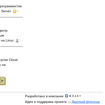
рограммистов
r Server
2
Центр
ным
 на Linux
2
prise Cloud
x на
Разработано в компании
Идея и поддержка проекта —
Дмитрий Шурупов