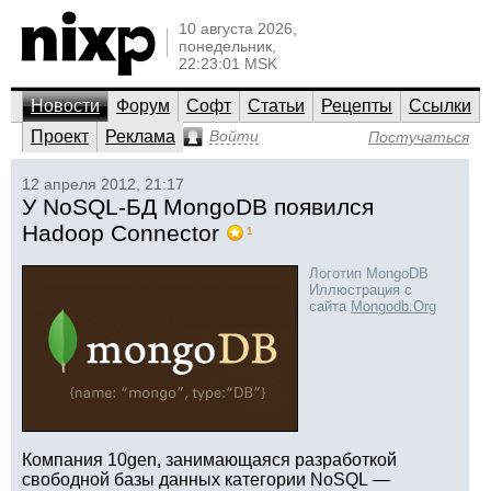
10 августа 2026,
понедельник,
22:23:01 MSK
Новости
Форум
Софт
Статьи
Рецепты
Ссылки
Проект
Реклама
Войти
Постучаться
12 апреля 2012, 21:17
У NoSQL-БД MongoDB появился
Hadoop Connector
1
Логотип MongoDB
Иллюстрация с
сайта
Mongodb.Org
Компания 10gen, занимающаяся разработкой
свободной базы данных категории NoSQL —