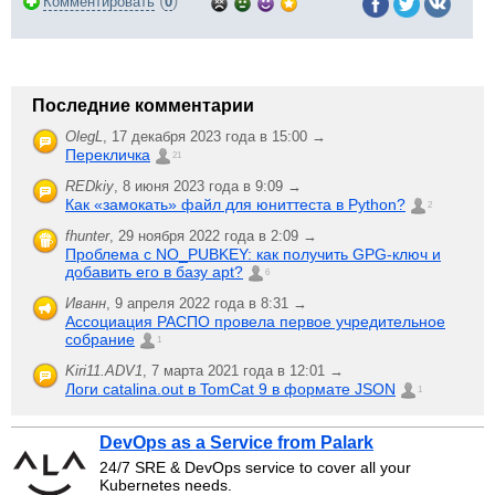
(
)
Комментировать
0
Последние комментарии
OlegL
,
17 декабря 2023 года в 15:00 →
Перекличка
21
REDkiy
,
8 июня 2023 года в 9:09 →
Как «замокать» файл для юниттеста в Python?
2
fhunter
,
29 ноября 2022 года в 2:09 →
Проблема с NO_PUBKEY: как получить GPG-ключ и
добавить его в базу apt?
6
Иванн
,
9 апреля 2022 года в 8:31 →
Ассоциация РАСПО провела первое учредительное
собрание
1
Kiri11.ADV1
,
7 марта 2021 года в 12:01 →
Логи catalina.out в TomCat 9 в формате JSON
1
DevOps as a Service from Palark
24/7 SRE & DevOps service to cover all your
Kubernetes needs.