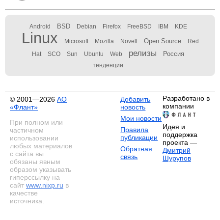
BSD
Android
Debian
Firefox
FreeBSD
IBM
KDE
Linux
Open Source
Microsoft
Mozilla
Novell
Red
релизы
Россия
Hat
SCO
Sun
Ubuntu
Web
тенденции
Разработано в
© 2001—2026
АО
Добавить
компании
«Флант»
новость
Мои новости
При полном или
Идея и
Правила
частичном
поддержка
публикации
использовании
проекта —
любых материалов
Обратная
Дмитрий
с сайта вы
связь
Шурупов
обязаны явным
образом указывать
гиперссылку на
сайт
www.nixp.ru
в
качестве
источника.