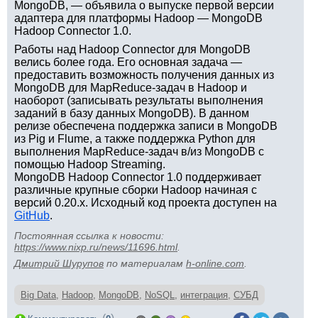
MongoDB, — объявила о выпуске первой версии
адаптера для платформы Hadoop — MongoDB
Hadoop Connector 1.0.
Работы над Hadoop Connector для MongoDB
велись более года. Его основная задача —
предоставить возможность получения данных из
MongoDB для MapReduce-задач в Hadoop и
наоборот (записывать результаты выполнения
заданий в базу данных MongoDB). В данном
релизе обеспечена поддержка записи в MongoDB
из Pig и Flume, а также поддержка Python для
выполнения MapReduce-задач в/из MongoDB с
помощью Hadoop Streaming.
MongoDB Hadoop Connector 1.0 поддерживает
различные крупные сборки Hadoop начиная с
версий 0.20.x. Исходный код проекта доступен на
GitHub
.
Постоянная ссылка к новости:
https://www.nixp.ru/news/11696.html
.
Дмитрий Шурупов
по материалам
h-online.com
.
Big Data
,
Hadoop
,
MongoDB
,
NoSQL
,
интеграция
,
СУБД