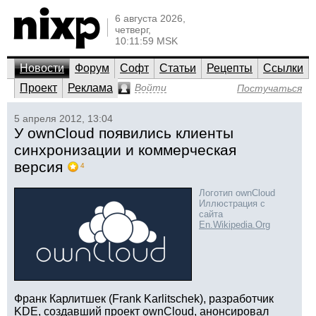
6 августа 2026,
четверг,
10:11:59 MSK
Новости
Форум
Софт
Статьи
Рецепты
Ссылки
Проект
Реклама
Войти
Постучаться
5 апреля 2012, 13:04
У ownCloud появились клиенты
синхронизации и коммерческая
версия
4
Логотип ownCloud
Иллюстрация с
сайта
En.Wikipedia.Org
Франк Карлитшек (Frank Karlitschek), разработчик
KDE, создавший проект ownCloud, анонсировал