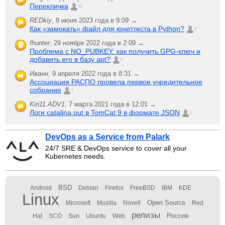
Перекличка
21
REDkiy
,
8 июня 2023 года в 9:09 →
Как «замокать» файл для юниттеста в Python?
2
fhunter
,
29 ноября 2022 года в 2:09 →
Проблема с NO_PUBKEY: как получить GPG-ключ и
добавить его в базу apt?
6
Иванн
,
9 апреля 2022 года в 8:31 →
Ассоциация РАСПО провела первое учредительное
собрание
1
Kiri11.ADV1
,
7 марта 2021 года в 12:01 →
Логи catalina.out в TomCat 9 в формате JSON
1
DevOps as a Service from Palark
24/7 SRE & DevOps service to cover all your
Kubernetes needs.
BSD
Android
Debian
Firefox
FreeBSD
IBM
KDE
Linux
Open Source
Microsoft
Mozilla
Novell
Red
релизы
Россия
Hat
SCO
Sun
Ubuntu
Web