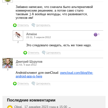
1
Забавно написано, что сначала было альтернативой
коммерческим решением, а потом само стало
таковым ;) А вообще молодцы, что развиваются,
успехов им!
Ответить
Цитировать
Ameise
1
23:11, 5 апреля 2012
2
Это следовало ожидать, есть же тоже надо.
Ответить
Цитировать
Дмитрий Шурупов
11:53, 5 мая 2012
3
Android-клиент для ownCloud:
owncloud.com/blog/the-
android-app-is-here
Ответить
Цитировать
Последние комментарии
OlegL
,
17 декабря 2023 года в 15:00 →