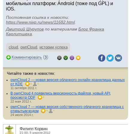
мобильных платформ: Android (тоже под GPL) и
iOS.
Постоянная ссылка к новости:
https://www.nixp.ru/news/11682.html
.
Дмитрий Шурупов
по материалам
Блог Франка
Карлитшека
.
cloud
,
ownCloud
,
истории успеха
(
)
Комментировать
3
Читайте также в новостях:
ownCloud 2 — новая версия облачного онлайн-хранилища данных
от KDE
1
3
11 октября 2011 г.
В ownCloud 4 появились версионность файлов, новый API,
просмотр ODF
1
22 мая 2012 г.
ownCloud 7 — новая версия собственного облачного хранилища с
открытым кодом
4
5
24 июля 2014 г.
Филипп Корвин
21:00, 5 апреля 2012