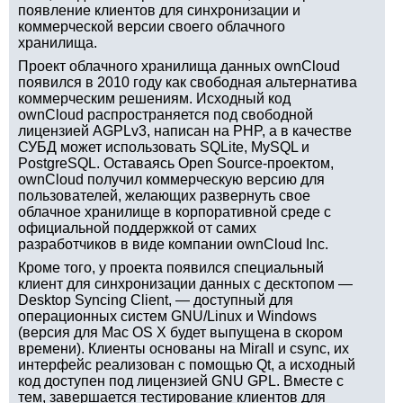
появление клиентов для синхронизации и
коммерческой версии своего облачного
хранилища.
Проект облачного хранилища данных ownCloud
появился в 2010 году как свободная альтернатива
коммерческим решениям. Исходный код
ownCloud распространяется под свободной
лицензией AGPLv3, написан на PHP, а в качестве
СУБД может использовать SQLite, MySQL и
PostgreSQL. Оставаясь Open Source-проектом,
ownCloud получил коммерческую версию для
пользователей, желающих развернуть свое
облачное хранилище в корпоративной среде с
официальной поддержкой от самих
разработчиков в виде компании ownCloud Inc.
Кроме того, у проекта появился специальный
клиент для синхронизации данных с десктопом —
Desktop Syncing Client, — доступный для
операционных систем GNU/Linux и Windows
(версия для Mac OS X будет выпущена в скором
времени). Клиенты основаны на Mirall и csync, их
интерфейс реализован с помощью Qt, а исходный
код доступен под лицензией GNU GPL. Вместе с
тем, завершается тестирование клиентов для