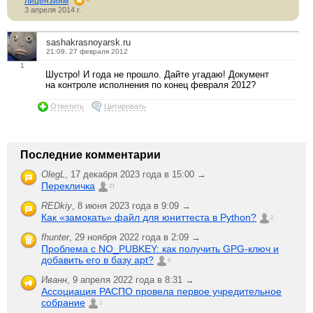
лицензиям
3 апреля 2014 г.
sashakrasnoyarsk.ru
21:09, 27 февраля 2012
1
Шустро! И года не прошло. Дайте угадаю! Документ
на контроле исполнения по конец февраля 2012?
Ответить
Цитировать
Последние комментарии
OlegL
,
17 декабря 2023 года в 15:00 →
Перекличка
21
REDkiy
,
8 июня 2023 года в 9:09 →
Как «замокать» файл для юниттеста в Python?
2
fhunter
,
29 ноября 2022 года в 2:09 →
Проблема с NO_PUBKEY: как получить GPG-ключ и
добавить его в базу apt?
6
Иванн
,
9 апреля 2022 года в 8:31 →
Ассоциация РАСПО провела первое учредительное
собрание
1