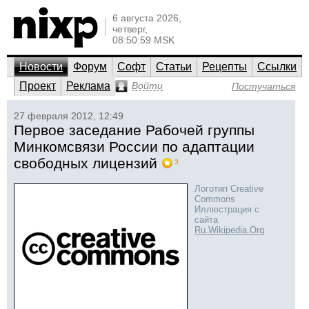
6 августа 2026,
четверг,
08:50:59 MSK
Новости
Форум
Софт
Статьи
Рецепты
Ссылки
Проект
Реклама
Войти
Постучаться
27 февраля 2012, 12:49
Первое заседание Рабочей группы
Минкомсвязи России по адаптации
свободных лицензий
3
Логотип Creative
Commons
Иллюстрация с
сайта
Ru.Wikipedia.Org