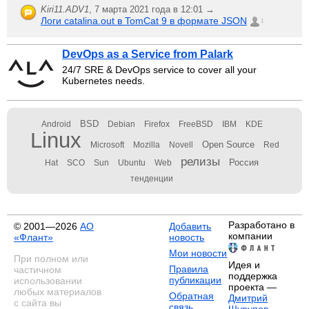
Kiri11.ADV1
,
7 марта 2021 года в 12:01 →
Логи catalina.out в TomCat 9 в формате JSON
1
DevOps as a Service from Palark
24/7 SRE & DevOps service to cover all your
Kubernetes needs.
BSD
Android
Debian
Firefox
FreeBSD
IBM
KDE
Linux
Open Source
Microsoft
Mozilla
Novell
Red
релизы
Россия
Hat
SCO
Sun
Ubuntu
Web
тенденции
Разработано в
© 2001—2026
АО
Добавить
компании
«Флант»
новость
Мои новости
При полном или
Идея и
Правила
частичном
поддержка
публикации
использовании
проекта —
любых материалов
Обратная
Дмитрий
с сайта вы
связь
Шурупов