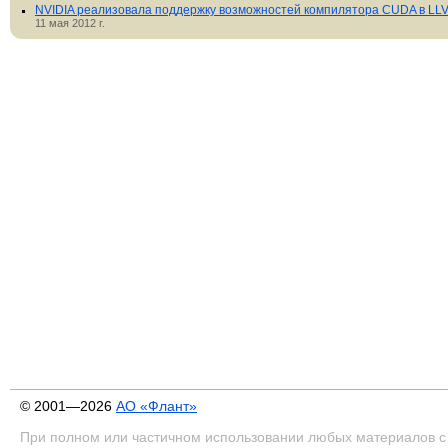
NVIDIA реализовала поддержку возможностей компилятора CUDA в LL
11 мая 2012 г.
© 2001—2026
АО «Флант»
При полном или частичном использовании любых материалов с