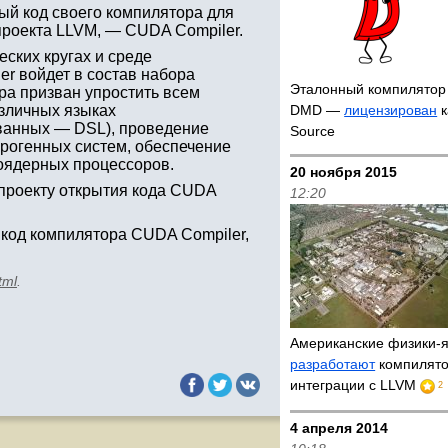
ый код своего компилятора для
проекта LLVM, — CUDA Compiler.
ских кругах и среде
r войдет в состав набора
Эталонный компилятор
ра призван упростить всем
зличных языках
DMD —
лицензирован
к
ванных — DSL), проведение
Source
ерогенных систем, обеспечение
оядерных процессоров.
20 ноября 2015
проекту открытия кода CUDA
12:20
 код компилятора CUDA Compiler,
tml
.
Американские физики-
разработают
компилято
интеграции с LLVM
2
4 апреля 2014