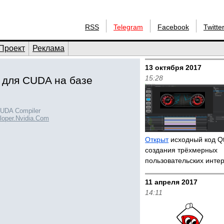
RSS
Telegram
Facebook
Twitte
Проект
Реклама
13 октября 2017
15:28
 для CUDA на базе
UDA Compiler
loper.Nvidia.Com
Открыт
исходный код Qt
создания трёхмерных
пользовательских инт
11 апреля 2017
14:11