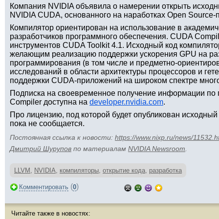
Компания NVIDIA объявила о намерении открыть исходн
NVIDIA CUDA, основанного на наработках Open Source-
Компилятор ориентирован на использование в академиче
разработчиков программного обеспечения. CUDA Compile
инструментов CUDA Toolkit 4.1. Исходный код компилято
желающим реализацию поддержки ускорения GPU на ра
программирования (в том числе и предметно-ориентиро
исследований в области архитектуры процессоров и гет
поддержки CUDA-приложений на широком спектре мног
Подписка на своевременное получение информации по 
Compiler доступна на
developer.nvidia.com
.
Про лицензию, под которой будет опубликован исходный
пока не сообщается.
Постоянная ссылка к новости:
https://www.nixp.ru/news/11532.h
Дмитрий Шурупов
по материалам
NVIDIA Newsroom
.
LLVM
,
NVIDIA
,
компиляторы
,
открытие кода
,
разработка
(
)
Комментировать
0
Читайте также в новостях: