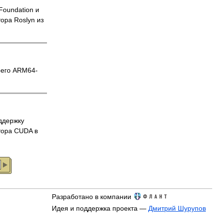
Foundation и
ора Roslyn из
оего ARM64-
ддержку
тора CUDA в
Разработано в компании
Идея и поддержка проекта —
Дмитрий Шурупов