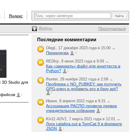
r
Яндекс
Войти
Постучаться
Последние комментарии
OlegL
,
17 декабря 2023 года в 15:00 →
Перекличка
21
REDkiy
,
8 июня 2023 года в 9:09 →
Как «замокать» файл для юниттеста в
Python?
2
fhunter
,
29 ноября 2022 года в 2:09 →
 3D Studio для
Проблема с NO_PUBKEY: как получить
GPG-ключ и добавить его в базу apt?
6
ерфейсов
1
Иванн
,
9 апреля 2022 года в 8:31 →
Ассоциация РАСПО провела первое
учредительное собрание
1
Kiri11.ADV1
,
7 марта 2021 года в 12:01 →
Логи catalina.out в TomCat 9 в формате
JSON
1