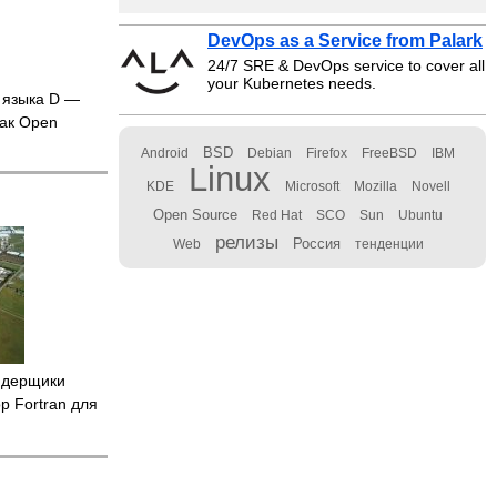
DevOps as a Service from Palark
24/7 SRE & DevOps service to cover all
your Kubernetes needs.
 языка D —
ак Open
BSD
Android
Debian
Firefox
FreeBSD
IBM
Linux
KDE
Microsoft
Mozilla
Novell
Open Source
Red Hat
SCO
Sun
Ubuntu
релизы
Россия
Web
тенденции
ядерщики
р Fortran для