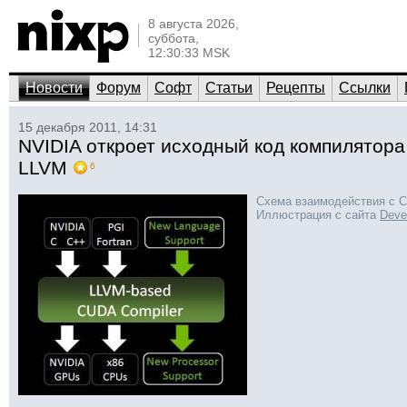
8 августа 2026,
суббота,
12:30:33 MSK
Новости
Форум
Софт
Статьи
Рецепты
Ссылки
15 декабря 2011, 14:31
NVIDIA откроет исходный код компилятора
LLVM
6
Схема взаимодействия с C
Иллюстрация с сайта
Deve