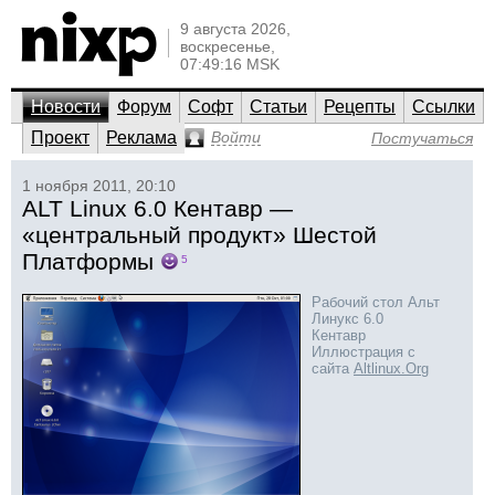
9 августа 2026,
воскресенье,
07:49:16 MSK
Новости
Форум
Софт
Статьи
Рецепты
Ссылки
Проект
Реклама
Войти
Постучаться
1 ноября 2011, 20:10
ALT Linux 6.0 Кентавр —
«центральный продукт» Шестой
Платформы
5
Рабочий стол Альт
Линукс 6.0
Кентавр
Иллюстрация с
сайта
Altlinux.Org