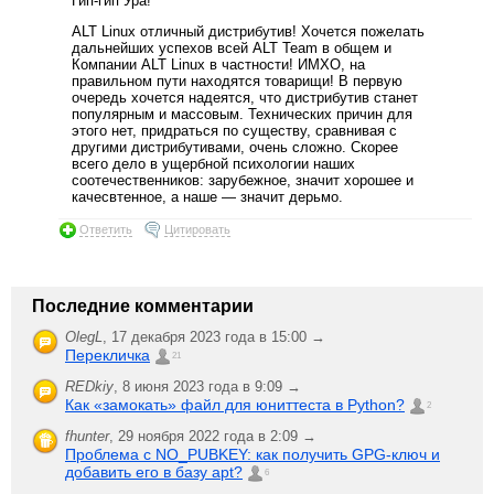
Гип-гип Ура!
ALT Linux отличный дистрибутив! Хочется пожелать
дальнейших успехов всей ALT Team в общем и
Компании ALT Linux в частности! ИМХО, на
правильном пути находятся товарищи! В первую
очередь хочется надеятся, что дистрибутив станет
популярным и массовым. Технических причин для
этого нет, придраться по существу, сравнивая с
другими дистрибутивами, очень сложно. Скорее
всего дело в ущербной психологии наших
соотечественников: зарубежное, значит хорошее и
качесвтенное, а наше — значит дерьмо.
Ответить
Цитировать
Последние комментарии
OlegL
,
17 декабря 2023 года в 15:00 →
Перекличка
21
REDkiy
,
8 июня 2023 года в 9:09 →
Как «замокать» файл для юниттеста в Python?
2
fhunter
,
29 ноября 2022 года в 2:09 →
Проблема с NO_PUBKEY: как получить GPG-ключ и
добавить его в базу apt?
6