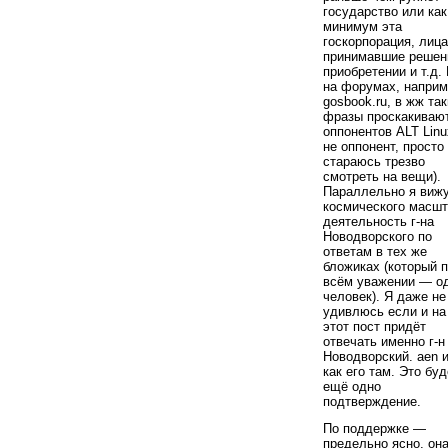
государство или как
минимум эта
госкорпорация, лица
принимавшие решен
приобретении и т.д.
на форумах, напри
gosbook.ru, в жж та
фразы проскакивают
оппонентов ALT Linu
не оппонент, просто
стараюсь трезво
смотреть на вещи).
Параллельно я виж
космического масш
деятельность г-на
Новодворского по
ответам в тех же
бложиках (который 
всём уважении — о
человек). Я даже не
удивлюсь если и на
этот пост придёт
отвечать именно г-н
Новодворский. aen 
как его там. Это буд
ещё одно
подтверждение.
По поддержке —
предельно ясно, он