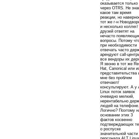
оказывается только
через OTRS. Не зн
какое там время
реакции, но наверно
тот же г-н Новодвор
и несколько коллег/
друзей ответят на
нечасто появляющи
вопросы. Потому чт
при необходимости
отвечать часто держ
арендуют call-центр
все вендоры их дер
Я звоню в тот же Re
Hat, Canonical или и
представительства 
мне без проблем
отвечают/
консультируют. А у
Linux поток заявок
очевидно мелкий,
нерентабельно дер
людей на телефоне
Логично? Поэтому н
основании этих 3
фактов косвенно
подтверждающих те
о роспуске
значительной части
персонала ALT Linux