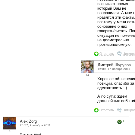
возникает посыл
который Вам не
понравился. А мне 
нравятся эти факты
поэтому у меня ест
основание о них
говорить/писать. По
ситуация не поменя
на диаметрально
противоположную.
Ответить
Цитиро
Дмитрий Шурупов
15:09, 17 ноября 2011
14
Хорошее объяснени
позиции, спасибо за
адекватность :-)
А по сути: ждём
дальнейших событи
Ответить
Цитиро
Alex Zorg
2
20:57, 9 ноября 2011
8