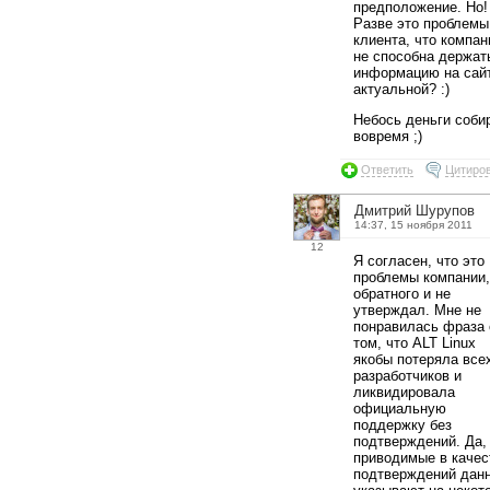
предположение. Но!
Разве это проблемы
клиента, что компан
не способна держат
информацию на сай
актуальной? :)
Небось деньги соби
вовремя ;)
Ответить
Цитиро
Дмитрий Шурупов
14:37, 15 ноября 2011
12
Я согласен, что это
проблемы компании,
обратного и не
утверждал. Мне не
понравилась фраза 
том, что ALT Linux
якобы потеряла все
разработчиков и
ликвидировала
официальную
поддержку без
подтверждений. Да,
приводимые в качес
подтверждений дан