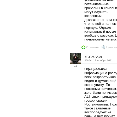
указывают на некот
потенциальные
проблемы в компани
могут служить
косвенным
доказательством тог
что не всё в полном
порядке. Однако
изначальный посыл
вообще о разрухе. Е
по-прежнему не виж
Ответить
Цитиро
aGGreSSor
15:04, 17 ноября 2011
13
Официальной
информации о росп
всех разработчиков 
видел и думаю ещё
скоро увижу. По
понятным причинам
же с Вами понимаем
ALT Linux принадле
госкорпорации
Ростехнологии. Поэ
такое заявление
воспоследует не
раньше чем рухнет