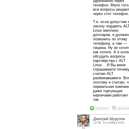
однозначно через
телефон. Мало того
все вопросы решаю
через этот телефон.
Т.е. если допустим 
захочу подарить AL
Linux миллион
долларов, я должен
позвонить по этому
телефону, а там —
тишина. Ну не хотит
как хотите. А я хоте
обсудить вопросы
партнёрства с ALT
Linux… И Вы меня
спрашиваете почему
считаю ALT
разбежавшимся. Во
поэтому и считаю, ч
нормальная компан
даже торгующая
кирпичами работает
так.
Ответить
Цитиро
Дмитрий Шурупов
12:58, 14 ноября 2011
10