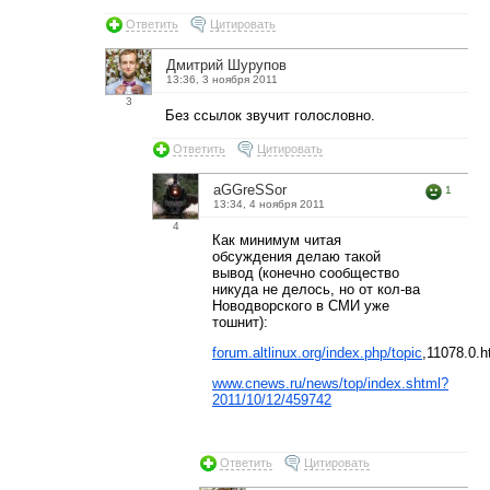
Ответить
Цитировать
Дмитрий Шурупов
13:36, 3 ноября 2011
3
Без ссылок звучит голословно.
Ответить
Цитировать
aGGreSSor
1
13:34, 4 ноября 2011
4
Как минимум читая
обсуждения делаю такой
вывод (конечно сообщество
никуда не делось, но от кол-ва
Новодворского в СМИ уже
тошнит):
forum.altlinux.org/index.php/topic
,11078.0.h
www.cnews.ru/news/top/index.shtml?
2011/10/12/459742
Ответить
Цитировать