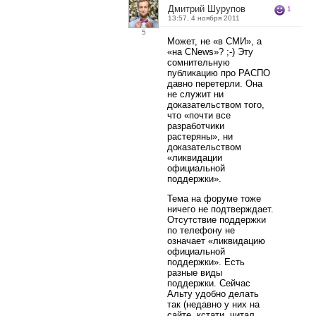
Дмитрий Шурупов
1
13:57, 4 ноября 2011
5
Может, не «в СМИ», а
«на CNews»? ;-) Эту
сомнительную
публикацию про РАСПО
давно перетерли. Она
не служит ни
доказательством того,
что «почти все
разработчики
растеряны», ни
доказательством
«ликвидации
официальной
поддержки».
Тема на форуме тоже
ничего не подтверждает.
Отсутствие поддержки
по телефону не
означает «ликвидацию
официальной
поддержки». Есть
разные виды
поддержки. Сейчас
Альту удобно делать
так (недавно у них на
сайте, кстати, читал