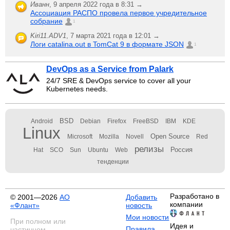
Иванн
,
9 апреля 2022 года в 8:31 →
Ассоциация РАСПО провела первое учредительное
собрание
1
Kiri11.ADV1
,
7 марта 2021 года в 12:01 →
Логи catalina.out в TomCat 9 в формате JSON
1
DevOps as a Service from Palark
24/7 SRE & DevOps service to cover all your
Kubernetes needs.
BSD
Android
Debian
Firefox
FreeBSD
IBM
KDE
Linux
Open Source
Microsoft
Mozilla
Novell
Red
релизы
Россия
Hat
SCO
Sun
Ubuntu
Web
тенденции
Разработано в
© 2001—2026
АО
Добавить
компании
«Флант»
новость
Мои новости
При полном или
Идея и
Правила
частичном