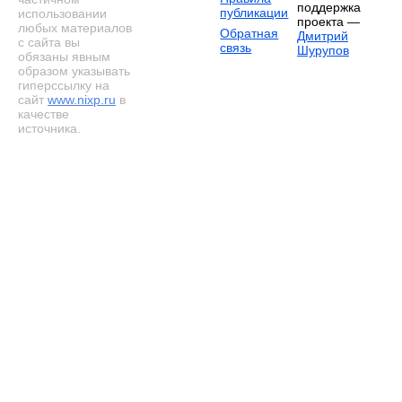
поддержка
публикации
использовании
проекта —
любых материалов
Обратная
Дмитрий
с сайта вы
связь
Шурупов
обязаны явным
образом указывать
гиперссылку на
сайт
www.nixp.ru
в
качестве
источника.