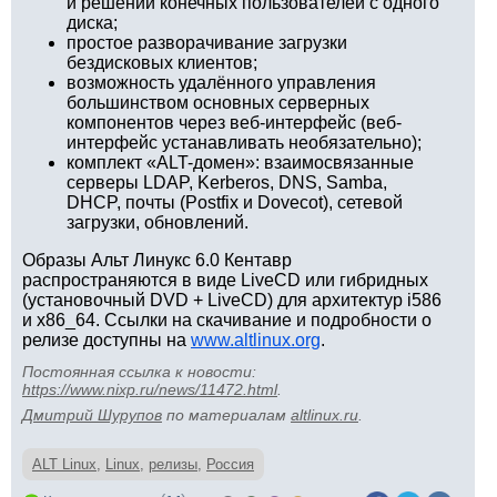
и решений конечных пользователей с одного
диска;
простое разворачивание загрузки
бездисковых клиентов;
возможность удалённого управления
большинством основных серверных
компонентов через веб-интерфейс (веб-
интерфейс устанавливать необязательно);
комплект «ALT-домен»: взаимосвязанные
серверы LDAP, Kerberos, DNS, Samba,
DHCP, почты (Postfix и Dovecot), сетевой
загрузки, обновлений.
Образы Альт Линукс 6.0 Кентавр
распространяются в виде LiveCD или гибридных
(установочный DVD + LiveCD) для архитектур i586
и x86_64. Ссылки на скачивание и подробности о
релизе доступны на
www.altlinux.org
.
Постоянная ссылка к новости:
https://www.nixp.ru/news/11472.html
.
Дмитрий Шурупов
по материалам
altlinux.ru
.
ALT Linux
,
Linux
,
релизы
,
Россия