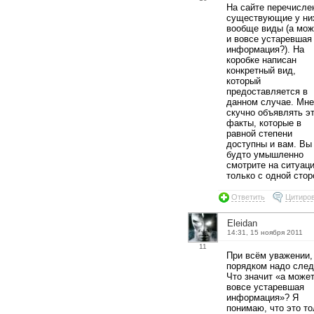
На сайте перечисле
существующие у ни
вообще виды (а мож
и вовсе устаревшая
информация?). На
коробке написан
конкретный вид,
который
предоставляется в
данном случае. Мне
скучно объявлять э
факты, которые в
равной степени
доступны и вам. Вы
будто умышленно
смотрите на ситуац
только с одной стор
Ответить
Цитиро
Eleidan
14:31, 15 ноября 2011
11
При всём уважении,
порядком надо след
Что значит «а может
вовсе устаревшая
информация»? Я
понимаю, что это то