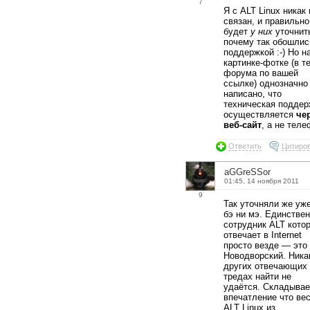
7
Я с ALT Linux никак 
связан, и правильно
будет
у них
уточнит
почему так обошлис
поддержкой :-) Но н
картинке-фотке (в т
форума по вашей
ссылке) однозначно
написано, что
техническая поддер
осуществляется
че
веб-сайт
, а не теле
Ответить
Цитиро
aGGreSSor
01:45, 14 ноября 2011
9
Так уточняли же уже
бэ ни мэ. Единстве
сотрудник ALT кото
отвечает в Internet
просто везде — это
Новодворский. Ника
других отвечающих
тредах найти не
удаётся. Складывае
впечатление что ве
ALT Linux из