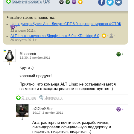
(
)
Комментировать
14
Читайте также в новостях:
Linux-дистрибутив Альт Линукс СПТ 6.0 сертифицирован ФСТЭК
8
22 апреля 2011 г.
ALT Linux выпустила Simply Linux 6.0 и KDesktop 6.0
4
5
30 августа 2011 г.
Shaaarnir
3
12:30, 2 ноября 2011
1
Круто :)
хороший продукт!
Приятно, что команда ALT LInux не останавливается
на месте и с каждым релизом совершенствуется :)
Ответить
Цитировать
aGGreSSor
2
19:17, 2 ноября 2011
2
Ага, растеряли почти всех разработчиков,
ликвидировали официальную поддержку и
пиарятся, пиарятся, пиарятся! :)