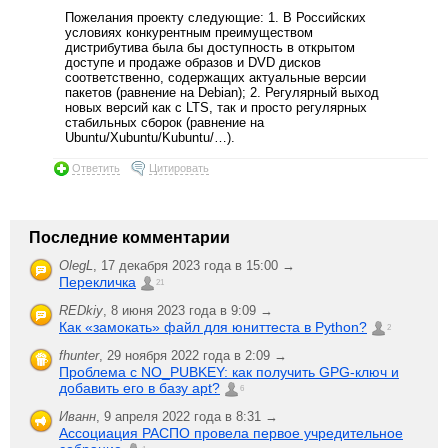
Пожелания проекту следующие: 1. В Российских
условиях конкурентным преимуществом
дистрибутива была бы доступность в открытом
доступе и продаже образов и DVD дисков
соответственно, содержащих актуальные версии
пакетов (равнение на Debian); 2. Регулярный выход
новых версий как с LTS, так и просто регулярных
стабильных сборок (равнение на
Ubuntu/Xubuntu/Kubuntu/…).
Ответить
Цитировать
Последние комментарии
OlegL
,
17 декабря 2023 года в 15:00 →
Перекличка
21
REDkiy
,
8 июня 2023 года в 9:09 →
Как «замокать» файл для юниттеста в Python?
2
fhunter
,
29 ноября 2022 года в 2:09 →
Проблема с NO_PUBKEY: как получить GPG-ключ и
добавить его в базу apt?
6
Иванн
,
9 апреля 2022 года в 8:31 →
Ассоциация РАСПО провела первое учредительное