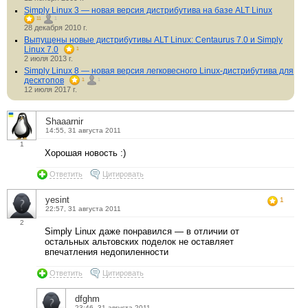
Simply Linux 3 — новая версия дистрибутива на базе ALT Linux
11
1
28 декабря 2010 г.
Выпущены новые дистрибутивы ALT Linux: Centaurus 7.0 и Simply
Linux 7.0
1
2 июля 2013 г.
Simply Linux 8 — новая версия легковесного Linux-дистрибутива для
десктопов
1
1
12 июля 2017 г.
Shaaarnir
14:55, 31 августа 2011
1
Хорошая новость :)
Ответить
Цитировать
yesint
1
22:57, 31 августа 2011
2
Simply Linux даже понравился — в отличии от
остальных альтовских поделок не оставляет
впечатления недопиленности
Ответить
Цитировать
dfghm
23:46, 31 августа 2011