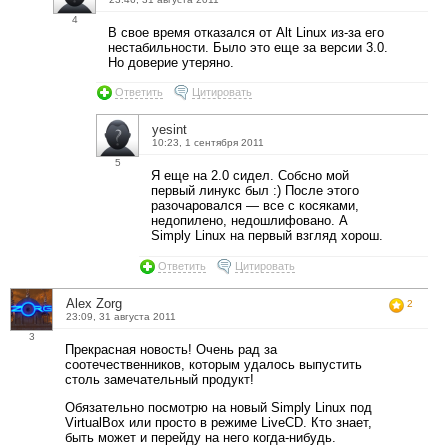
4
В свое время отказался от Alt Linux из-за его
нестабильности. Было это еще за версии 3.0.
Но доверие утеряно.
Ответить
Цитировать
yesint
10:23, 1 сентября 2011
5
Я еще на 2.0 сидел. Собсно мой
первый линукс был :) После этого
разочаровался — все с косяками,
недопилено, недошлифовано. А
Simply Linux на первый взгляд хорош.
Ответить
Цитировать
Alex Zorg
2
23:09, 31 августа 2011
3
Прекрасная новость! Очень рад за
соотечественников, которым удалось выпустить
столь замечательный продукт!
Обязательно посмотрю на новый Simply Linux под
VirtualBox или просто в режиме LiveCD. Кто знает,
быть может и перейду на него когда-нибудь.