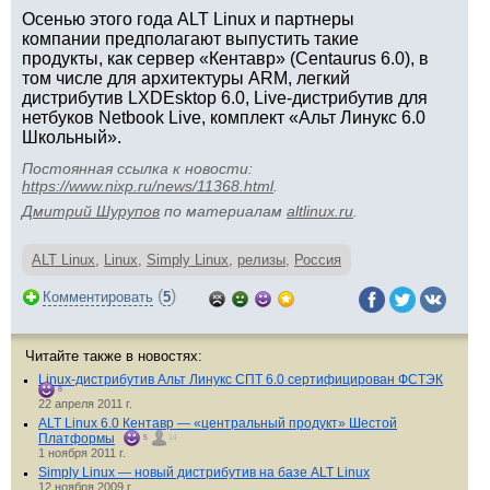
Осенью этого года ALT Linux и партнеры
компании предполагают выпустить такие
продукты, как сервер «Кентавр» (Centaurus 6.0), в
том числе для архитектуры ARM, легкий
дистрибутив LXDEsktop 6.0, Live-дистрибутив для
нетбуков Netbook Live, комплект «Альт Линукс 6.0
Школьный».
Постоянная ссылка к новости:
https://www.nixp.ru/news/11368.html
.
Дмитрий Шурупов
по материалам
altlinux.ru
.
ALT Linux
,
Linux
,
Simply Linux
,
релизы
,
Россия
(
)
Комментировать
5
Читайте также в новостях:
Linux-дистрибутив Альт Линукс СПТ 6.0 сертифицирован ФСТЭК
8
22 апреля 2011 г.
ALT Linux 6.0 Кентавр — «центральный продукт» Шестой
Платформы
5
14
1 ноября 2011 г.
Simply Linux — новый дистрибутив на базе ALT Linux
12 ноября 2009 г.