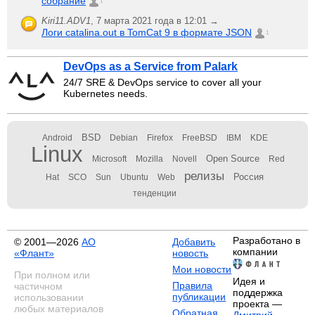
собрание
1
Kiri11.ADV1
,
7 марта 2021 года в 12:01 →
Логи catalina.out в TomCat 9 в формате JSON
1
DevOps as a Service from Palark
24/7 SRE & DevOps service to cover all your
Kubernetes needs.
BSD
Android
Debian
Firefox
FreeBSD
IBM
KDE
Linux
Open Source
Microsoft
Mozilla
Novell
Red
релизы
Россия
Hat
SCO
Sun
Ubuntu
Web
тенденции
Разработано в
© 2001—2026
АО
Добавить
компании
«Флант»
новость
Мои новости
При полном или
Идея и
Правила
частичном
поддержка
публикации
использовании
проекта —
любых материалов
Обратная
Дмитрий