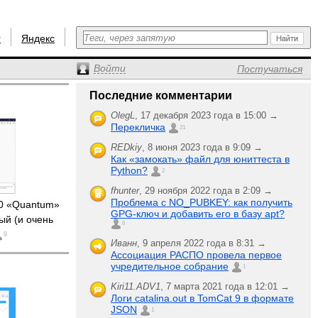
r
Яндекс
Войти
Постучаться
Последние комментарии
OlegL
,
17 декабря 2023 года в 15:00 →
Перекличка
21
REDkiy
,
8 июня 2023 года в 9:09 →
Как «замокать» файл для юниттеста в
Python?
2
fhunter
,
29 ноября 2022 года в 2:09 →
Проблема с NO_PUBKEY: как получить
.0 «Quantum»
GPG-ключ и добавить его в базу apt?
ый (и очень
6
9
Иванн
,
9 апреля 2022 года в 8:31 →
Ассоциация РАСПО провела первое
учредительное собрание
1
Kiri11.ADV1
,
7 марта 2021 года в 12:01 →
Логи catalina.out в TomCat 9 в формате
JSON
1