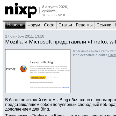
8 августа 2026,
суббота,
16:25:06 MSK
Новости
Форум
Софт
Статьи
Рецепты
Ссылки
27 октября 2011, 13:18
Mozilla и Microsoft представили «Firefox wi
Фрагмент сайта Firefox wit
Иллюстрация с сайта
Fire
В блоге поисковой системы Bing объявлено о новом проду
представюлящем собой популярный свободный веб-бра
дополнением для Bing.
Технически, «Firefox with Bing» — это очень простое реш