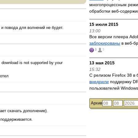
многопроцессным реж
обработки веб-содерж
15 июля 2015
a и повода для волнений не будет.
13:00
Все версии плеера Ado
заблокированы
в веб-бр
3
5
s download is not supported by your
13 мая 2015
15:32
С релизом Firefox 38 в
хотел
внедрили
поддержку D
пользователей Window
Архив
гает скачать дополнение).
е поддерживается.