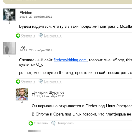
Eleidan
14:03, 27 октября 2011
1
Будем надеяться, что гугль таки продолжит контракт с Mozill
Ответить
Цитировать
fog
14:12, 27 октября 2011
2
Специальный сайт
firefoxwithbing.com
, говорит мне: «Sorry, thi
system.» O_o
ps: нет, мне не нужен ff с bing, просто их на сайт посмотреть 
Ответить
Цитировать
Дмитрий Шурупов
14:21, 27 октября 2011
4
Он нормально открывается в Firefox под Linux (предла
В Chrome и Opera под Linux говорит, что платформа н
Ответить
Цитировать