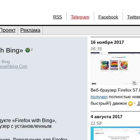
RSS
Telegram
Facebook
Twitte
Проект
Реклама
16 ноября 2017
06:35
th Bing»
2
h Bing
foxwithbing.Com
Веб-браузер Firefox 57
получил
полностью нов
быстрый!) движок
4
4 августа 2017
кте «Firefox with Bing»,
11:58
узер с установленным
ение. Дополнение для Firefox