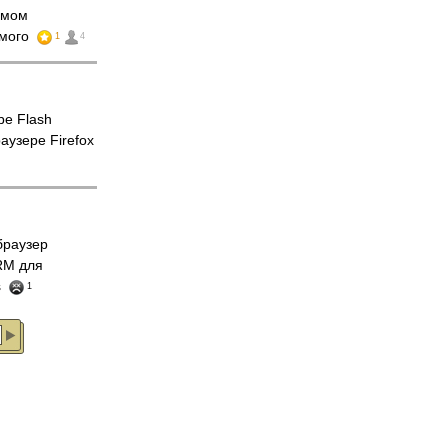
имом
имого
1
4
be Flash
аузере Firefox
 браузер
RM для
s
1