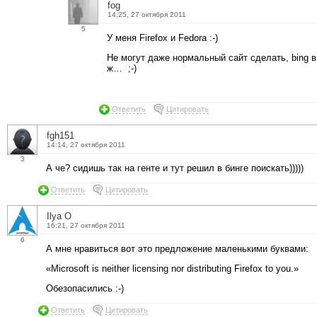
fog
14:25, 27 октября 2011
5
У меня Firefox и Fedora :-)
Не могут даже нормальный сайт сделать, bing в
ж… ;-)
Ответить
Цитировать
fgh151
14:14, 27 октября 2011
3
А че? сидишь так на генте и тут решил в бинге поискать)))))
Ответить
Цитировать
Ilya O
16:21, 27 октября 2011
6
А мне нравиться вот это предложение маленькими буквами:
«Microsoft is neither licensing nor distributing Firefox to you.»
Обезопасились :-)
Ответить
Цитировать