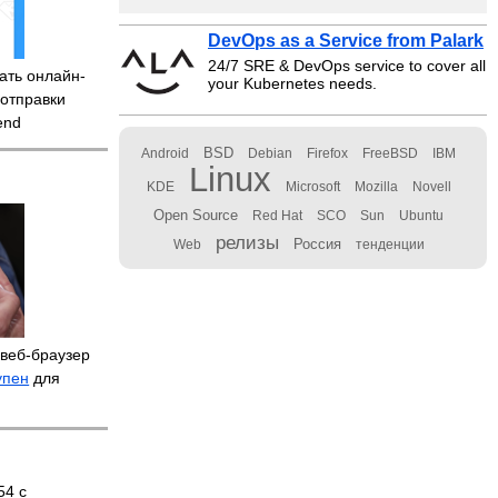
DevOps as a Service from Palark
24/7 SRE & DevOps service to cover all
ать онлайн-
your Kubernetes needs.
 отправки
end
BSD
Android
Debian
Firefox
FreeBSD
IBM
Linux
KDE
Microsoft
Mozilla
Novell
Open Source
Red Hat
SCO
Sun
Ubuntu
релизы
Россия
Web
тенденции
веб-браузер
упен
для
54 с