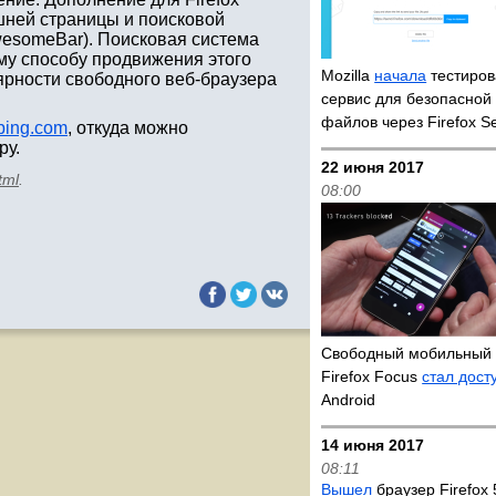
шней страницы и поисковой
wesomeBar). Поисковая система
ому способу продвижения этого
Mozilla
начала
тестиров
ярности свободного веб-браузера
сервис для безопасной
файлов через Firefox S
hbing.com
, откуда можно
ру.
22 июня 2017
tml
.
08:00
Свободный мобильный 
Firefox Focus
стал дост
Android
14 июня 2017
08:11
Вышел
браузер Firefox 