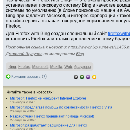
устанавливает поисковую систему Bing в качестве дома
системы по умолчанию (в блоке поисковых машин и в A
Bing принадлежит Microsoft, и интерес корпорации к так
онлайн-сервиса означает очередное «признание» попул
Firefox.
Для Firefox with Bing создан специальный сайт
firefoxwit
установить Firefox или только дополнение к этому браузе
Постоянная ссылка к новости:
https://www.nixp.ru/news/11456.h
Дмитрий Шурупов
по материалам
Bing
.
Bing
,
Firefox
,
Microsoft
,
Mozilla
,
Web
,
браузеры
(
)
Комментировать
7
Читайте также в новостях:
Microsoft: Firefox не конкурент Internet Explorer
13 ноября 2004 г.
Microsoft предлагает помощь по совместимости Firefox с Vista
23 августа 2006 г.
Разработчики Firefox принимают помощь Microsoft
27 августа 2006 г.
Microsoft разработает расширение для Firefox
17 ноября 2006 г.