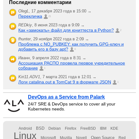
Последние комментарии
OlegL
,
17 декабря 2023 года в 15:00 →
Перекличка
21
REDkiy
,
8 июня 2023 года в 9:09 →
Как «замокать» файл для юниттеста в Python?
2
fhunter
,
29 ноября 2022 года в 2:09 →
Проблема с NO_PUBKEY: как получить GPG-ключ и
добавить его в базу apt?
6
Иванн
,
9 апреля 2022 года в 8:31 →
Ассоциация РАСПО провела первое учредительное
собрание
1
Kiri11.ADV1
,
7 марта 2021 года в 12:01 →
Логи catalina.out в TomCat 9 в формате JSON
1
DevOps as a Service from Palark
24/7 SRE & DevOps service to cover all your
Kubernetes needs.
BSD
Android
Debian
Firefox
FreeBSD
IBM
KDE
Linux
Open Source
Microsoft
Mozilla
Novell
Red