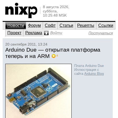
8 августа 2026,
суббота,
10:25:48 MSK
Новости
Форум
Софт
Статьи
Рецепты
Ссылки
Проект
Реклама
Войти
Постучаться
20 сентября 2011, 13:24
Arduino Due — открытая платформа
теперь и на ARM
4
Плата Arduino Due
Иллюстрация с
сайта
Arduino Blog