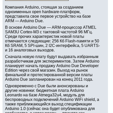
Компания Arduino, стоящая за созданием
одноименных open hardware-платформ,
представила свое первое устройство на базе
ARM — Arduino Due.
В основе Arduino Due — ARM-процессор ATMEL
SAM3U Cortex-M3 с тактовой частотой 96 МГц.
Среди прочих характеристик новой платы
отмечаются следующие: 256 Кб Flash-памяти и 50
Кб SRAM, 5 SPI-шин, 2 I2C-интерфейса, 5 UARTS-
и 16 аналоговых выходов.
Сначала новую плату будут выдавать избранным
разработчикам для экспериментов. Затем Arduino
планирует начать продажу Arduino Due Developer
Edition через свой магазин. Выход на рынок
финальной и протестированной версии платы
Arduino Due запланирован на конец 2011 года.
Одновременно с Due были анонсированы и
другие новинки: бюджетная плата Arduino
Leonardo на базе Atmega32u4, модуль для
беспроводных подключений Arduino WiFi shield, а
также приближающийся выход спецификации
Arduino 1.0 (сейчас она будет опубликована для