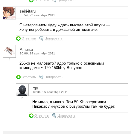
seiri-itaru
05:54, 22 сентября 2011
3
С нетерпением буду ждать выхода этой штуки —
хочу попробовать в домашней автоматике.
Ответить
Цитировать
Ameise
16:06, 24 сентября 2011
4
256kb не маловато? ядро только с основными
командами ~ 120-150kb у Busybox.
Ответить
Цитировать
rgo
18:36, 25 сентября 2011
5
Не мало, а много. Там 50 Kb оперативки.
Никаких линуксов с busybox’ом там не будет.
Ответить
Цитировать