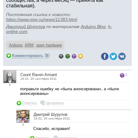
сообщества, а через месяц — принята как
стабильная).
Постоянная ссылка к новости:
https://www.nixp.ru/news/11383.html
.
Дмитрий Шурупов
по материалам
Arduino Blog
,
h-
online.com
.
Arduino
,
ARM
,
open hardware
(
)
Комментировать
5
Count Raven Amiant
1
19:31, 20 сентября 2011
1
поправьте ошибку не «была анонсирована», а «были
анонсированы»
Ответить
Цитировать
Дмитрий Шурупов
19:32, 20 сентября 2011
2
Спасибо, исправил!
Ответить
Цитировать