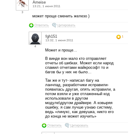
Ameise
13:21, 1 июня 2011
3
может проще сменить железо )
Ответить
Цитировать
fgh151
1
13:32, 1 июня 2011
4
Может и проще…
В винде вон мало кто отправляет
отчеты об шибках. Может если народ
спамил отчетами майкрософт то и
багов бы у них не было…
Так же и тут- написал багу на
ланчпад, разработчики исправили-
появилась другая, опять исправили, а
потом взяли и уже отлаженный код
использовали в другом
модуле\другом драйвере. А ковыряя
ошибку, я сам лучше узнаю систему,
ведь «линукс, как девушка, никто его
до конца не может изучить»
Ответить
Цитировать