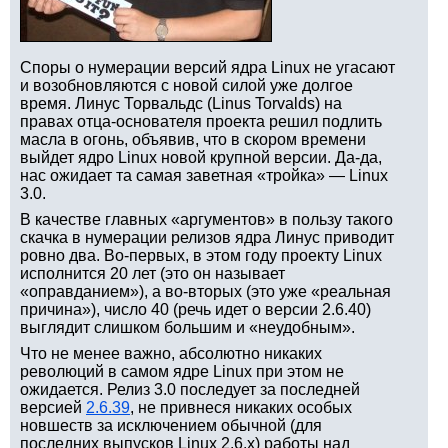
Споры о нумерации версий ядра Linux не угасают
и возобновляются с новой силой уже долгое
время. Линус Торвальдс (Linus Torvalds) на
правах отца-основателя проекта решил подлить
масла в огонь, объявив, что в скором времени
выйдет ядро Linux новой крупной версии. Да-да,
нас ожидает та самая заветная «тройка» — Linux
3.0.
В качестве главных «аргументов» в пользу такого
скачка в нумерации релизов ядра Линус приводит
ровно два. Во-первых, в этом году проекту Linux
исполнится 20 лет (это он называет
«оправданием»), а во-вторых (это уже «реальная
причина»), число 40 (речь идет о версии 2.6.40)
выглядит слишком большим и «неудобным».
Что не менее важно, абсолютно никаких
революций в самом ядре Linux при этом не
ожидается. Релиз 3.0 последует за последней
версией
2.6.39
, не привнеся никаких особых
новшеств за исключением обычной (для
последних выпусков Linux 2.6.x) работы над