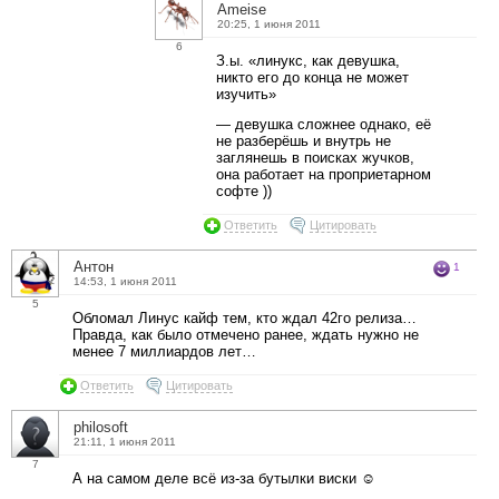
Ameise
20:25, 1 июня 2011
6
З.ы. «линукс, как девушка,
никто его до конца не может
изучить»
— девушка сложнее однако, её
не разберёшь и внутрь не
заглянешь в поисках жучков,
она работает на проприетарном
софте ))
Ответить
Цитировать
Антон
1
14:53, 1 июня 2011
5
Обломал Линус кайф тем, кто ждал 42го релиза…
Правда, как было отмечено ранее, ждать нужно не
менее 7 миллиардов лет…
Ответить
Цитировать
philosoft
21:11, 1 июня 2011
7
А на самом деле всё из-за бутылки виски ☺