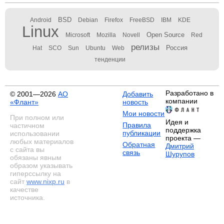
BSD
Android
Debian
Firefox
FreeBSD
IBM
KDE
Linux
Open Source
Microsoft
Mozilla
Novell
Red
релизы
Россия
Hat
SCO
Sun
Ubuntu
Web
тенденции
Разработано в
© 2001—2026
АО
Добавить
компании
«Флант»
новость
Мои новости
При полном или
Идея и
Правила
частичном
поддержка
публикации
использовании
проекта —
любых материалов
Обратная
Дмитрий
с сайта вы
связь
Шурупов
обязаны явным
образом указывать
гиперссылку на
сайт
www.nixp.ru
в
качестве
источника.