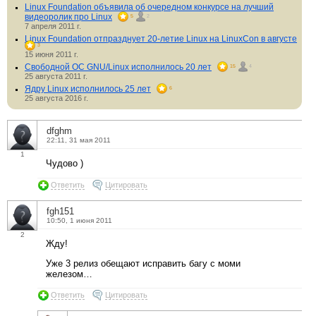
Linux Foundation объявила об очередном конкурсе на лучший
видеоролик про Linux
5
2
7 апреля 2011 г.
Linux Foundation отпразднует 20-летие Linux на LinuxCon в августе
3
15 июня 2011 г.
Свободной ОС GNU/Linux исполнилось 20 лет
15
4
25 августа 2011 г.
Ядру Linux исполнилось 25 лет
6
25 августа 2016 г.
dfghm
22:11, 31 мая 2011
1
Чудово )
Ответить
Цитировать
fgh151
10:50, 1 июня 2011
2
Жду!
Уже 3 релиз обещают исправить багу с моми
железом…
Ответить
Цитировать