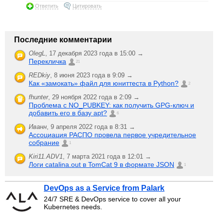
Ответить
Цитировать
Последние комментарии
OlegL
,
17 декабря 2023 года в 15:00 →
Перекличка
21
REDkiy
,
8 июня 2023 года в 9:09 →
Как «замокать» файл для юниттеста в Python?
2
fhunter
,
29 ноября 2022 года в 2:09 →
Проблема с NO_PUBKEY: как получить GPG-ключ и
добавить его в базу apt?
6
Иванн
,
9 апреля 2022 года в 8:31 →
Ассоциация РАСПО провела первое учредительное
собрание
1
Kiri11.ADV1
,
7 марта 2021 года в 12:01 →
Логи catalina.out в TomCat 9 в формате JSON
1
DevOps as a Service from Palark
24/7 SRE & DevOps service to cover all your
Kubernetes needs.