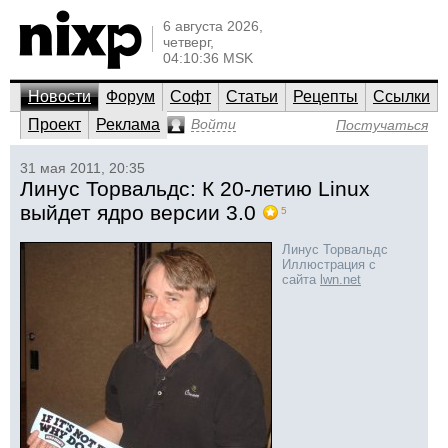
6 августа 2026,
четверг,
04:10:36 MSK
Новости
Форум
Софт
Статьи
Рецепты
Ссылки
Проект
Реклама
Войти
Постучаться
31 мая 2011, 20:35
Линус Торвальдс: К 20-летию Linux
выйдет ядро версии 3.0
5
Линус Торвальдс
Иллюстрация с
сайта
lwn.net