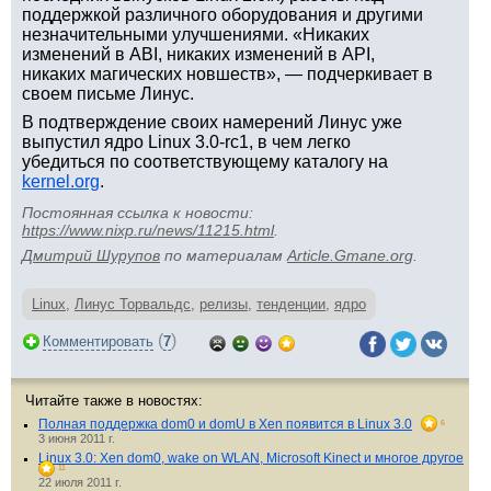
поддержкой различного оборудования и другими
незначительными улучшениями. «Никаких
изменений в ABI, никаких изменений в API,
никаких магических новшеств», — подчеркивает в
своем письме Линус.
В подтверждение своих намерений Линус уже
выпустил ядро Linux 3.0-rc1, в чем легко
убедиться по соответствующему каталогу на
kernel.org
.
Постоянная ссылка к новости:
https://www.nixp.ru/news/11215.html
.
Дмитрий Шурупов
по материалам
Article.Gmane.org
.
Linux
,
Линус Торвальдс
,
релизы
,
тенденции
,
ядро
(
)
Комментировать
7
Читайте также в новостях:
Полная поддержка dom0 и domU в Xen появится в Linux 3.0
6
3 июня 2011 г.
Linux 3.0: Xen dom0, wake on WLAN, Microsoft Kinect и многое другое
11
22 июля 2011 г.