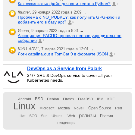
Как «замокать» файл для юниттеста в Python?
2
fhunter
,
29 ноября 2022 года в 2:09 →
Проблема с NO_PUBKEY: как получить GPG-ключ и
добавить его в базу apt?
6
Иванн
,
9 апреля 2022 года в 8:31 →
Ассоциация РАСПО провела первое учредительное
собрание
1
Kiri11.ADV1
,
7 марта 2021 года в 12:01 →
Логи catalina.out в TomCat 9 в формате JSON
1
DevOps as a Service from Palark
24/7 SRE & DevOps service to cover all your
Kubernetes needs.
BSD
Android
Debian
Firefox
FreeBSD
IBM
KDE
Linux
Open Source
Microsoft
Mozilla
Novell
Red
релизы
Россия
Hat
SCO
Sun
Ubuntu
Web
тенденции