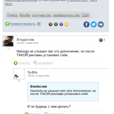
blog
.
Firefox
,
Mozilla
,
государство
,
разбирательства
,
США
(
)
Комментировать
8
Владислав
1
14:30, 6 мая 2011
1
Никогда не слышал про это дополнение, но после
ТАКОЙ рекламы установил себе.
Ответить
Цитировать
fly4life
14:52, 6 мая 2011
2
Владислав
Никогда не слышал про это дополнение, но
после ТАКОЙ рекламы установил себе.
И че будешь с ним делать?