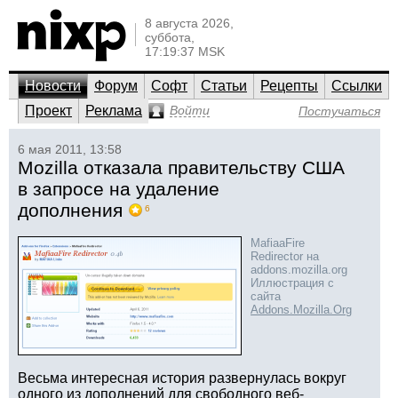
8 августа 2026,
суббота,
17:19:37 MSK
Новости
Форум
Софт
Статьи
Рецепты
Ссылки
Проект
Реклама
Войти
Постучаться
6 мая 2011, 13:58
Mozilla отказала правительству США
в запросе на удаление
дополнения
6
MafiaaFire
Redirector на
addons.mozilla.org
Иллюстрация с
сайта
Addons.Mozilla.Org
Весьма интересная история развернулась вокруг
одного из дополнений для свободного веб-