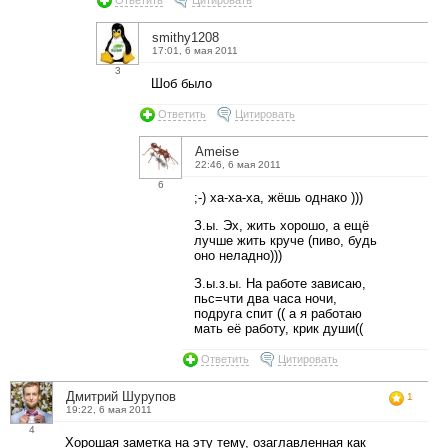
Ответить
Цитировать
smithy1208
17:01, 6 мая 2011
3
Шоб было
Ответить
Цитировать
Ameise
22:46, 6 мая 2011
6
;-) ха-ха-ха, жёшь однако )))
З.ы. Эх, жить хорошо, а ещё
лучше жить круче (пиво, будь
оно неладно)))
З.ы.з.ы. На работе зависаю,
пьс=чти два часа ночи,
подруга спит (( а я работаю
мать её работу, крик души((
Ответить
Цитировать
Дмитрий Шурупов
1
19:22, 6 мая 2011
4
Хорошая заметка на эту тему, озаглавленная как