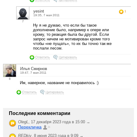
yesint
1
19:35, 7 мая 2011
7
Ну я не думаю, что если бы такое
дополнение было, например к опере или
хрому, то реакция была бы другой. Если
запрос ничем не мотивирован кроме того
чтобы «не пущать», то их бы точно так-же
послали лесом.
Ответить
Цитировать
Илья Смирнов
19:47, 7 мая 2011
8
Им, наверное, название не понравилось :)
Ответить
Цитировать
Последние комментарии
OlegL
,
17 декабря 2023 года в 15:00 →
Перекличка
21
REDkiy
,
8 июня 2023 года в 9:09 →