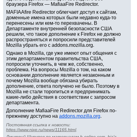
браузера Firefox — MafiaaFire Redirector.
MAFIAAfire Redirector облегчает доступ к сайтам,
доменные имена которых были недавно куда-то
перенесены или кем-то перехвачены. В
Департаменте внутренней безопасности США
решили, что такое дополнение к Firefox не должно
распространяться и попросили представителей
Mozilla убрать его с addons.mozilla.org.
Однако в Mozilla, где уже имеют опыт общения с
этим департаментом правительства США,
попросили уточнить, в чем же, собственно,
проблема. На вопросы Mozilla о том, на каком
основании дополнение является незаконным и
почему Mozilla вообще обязана убирать
дополнение, ответа получено не было. Поэтому в
Mozilla не стали торопиться и предпринимать
какие-либо действия в соответствии с запросом
департамента.
Дополнение MafiaaFire Redirector для Firefox по-
прежнему доступно на
addons.mozilla.org
.
Постоянная ссылка к новости:
https://www.nixp.ru/news/11165.html
.
Дмитрий Шурупов
по материалам
h-online.com
,
hja's