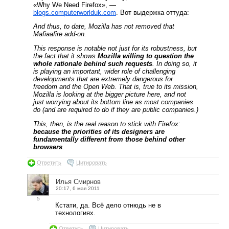
«Why We Need Firefox», —
blogs.computerworlduk.com
. Вот выдержка оттуда:
And thus, to date, Mozilla has not removed that
Mafiaafire add-on.
This response is notable not just for its robustness, but
the fact that it shows
Mozilla willing to question the
whole rationale behind such requests
. In doing so, it
is playing an important, wider role of challenging
developments that are extremely dangerous for
freedom and the Open Web. That is, true to its mission,
Mozilla is looking at the bigger picture here, and not
just worrying about its bottom line as most companies
do (and are required to do if they are public companies.)
This, then, is the real reason to stick with Firefox:
because the priorities of its designers are
fundamentally different from those behind other
browsers
.
Ответить
Цитировать
Илья Смирнов
20:17, 6 мая 2011
5
Кстати, да. Всё дело отнюдь не в
технологиях.
Ответить
Цитировать