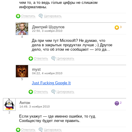
чем то, а то ведь голые цифры не слишком
информативны.
Ответить
Цитировать
Дмитрий Шурупов
3
22:50, 3 ноября 2010
4
Да при чем тут Microsoft? Не думаю, что
дела в закрытых продуктах лучше ;-) Другое
дело, что об этом не сообщают — это да…
Ответить
Цитировать
myst
04:22, 4 ноября 2010
5
Just Fucking Google It
Ответить
Цитировать
Антон
2
14:49, 3 ноября 2010
2
Если укажут — где именно ошибки, то гуд.
Сообществу будет легче править.
Ответить
Цитировать