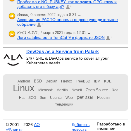
Проблема с NO_PUBKEY: как получить GPG-ключ и
добавить его в базу apt?
6
Иванн
,
9 апреля 2022 года в 8:31 →
Ассоциация РАСПО провела первое учредительное
собрание
1
Kiri11.ADV1
,
7 марта 2021 года в 12:01 →
Логи catalina.out в TomCat 9 в формате JSON
1
DevOps as a Service from Palark
24/7 SRE & DevOps service to cover all your
Kubernetes needs.
BSD
Android
Debian
Firefox
FreeBSD
IBM
KDE
Linux
Open Source
Microsoft
Mozilla
Novell
Red
релизы
Россия
Hat
SCO
Sun
Ubuntu
Web
тенденции
Разработано в
© 2001—2026
АО
Добавить
компании
«Флант»
новость