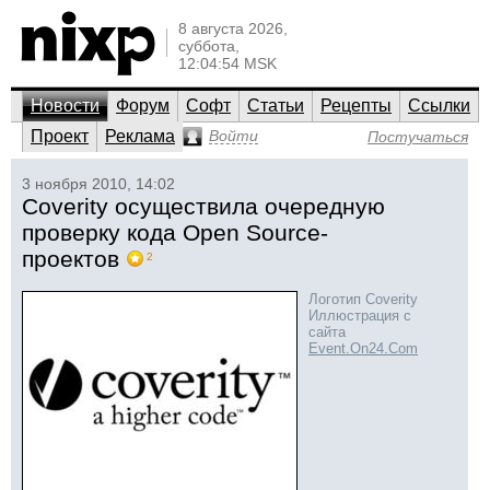
8 августа 2026,
суббота,
12:04:54 MSK
Новости
Форум
Софт
Статьи
Рецепты
Ссылки
Проект
Реклама
Войти
Постучаться
3 ноября 2010, 14:02
Coverity осуществила очередную
проверку кода Open Source-
проектов
2
Логотип Coverity
Иллюстрация с
сайта
Event.On24.Com