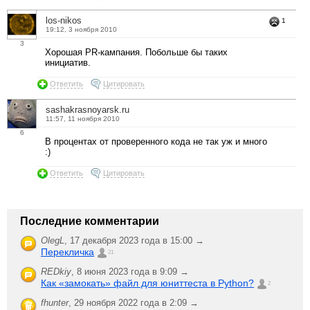
los-nikos
1
19:12, 3 ноября 2010
3
Хорошая PR-кампания. Побольше бы таких
инициатив.
Ответить
Цитировать
sashakrasnoyarsk.ru
11:57, 11 ноября 2010
6
В процентах от проверенного кода не так уж и много
:)
Ответить
Цитировать
Последние комментарии
OlegL
,
17 декабря 2023 года в 15:00 →
Перекличка
21
REDkiy
,
8 июня 2023 года в 9:09 →
Как «замокать» файл для юниттеста в Python?
2
fhunter
,
29 ноября 2022 года в 2:09 →