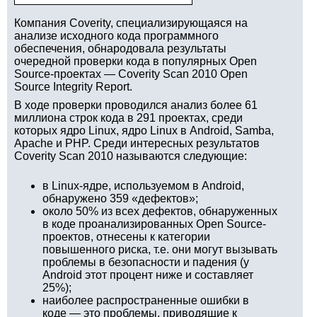
Компания Coverity, специализирующаяся на
анализе исходного кода программного
обеспечения, обнародовала результаты
очередной проверки кода в популярных Open
Source-проектах — Coverity Scan 2010 Open
Source Integrity Report.
В ходе проверки проводился анализ более 61
миллиона строк кода в 291 проектах, среди
которых ядро Linux, ядро Linux в Android, Samba,
Apache и PHP. Среди интересных результатов
Coverity Scan 2010 называются следующие:
в Linux-ядре, используемом в Android,
обнаружено 359 «дефектов»;
около 50% из всех дефектов, обнаруженных
в коде проанализированных Open Source-
проектов, отнесены к категории
повышенного риска, т.е. они могут вызывать
проблемы в безопасности и падения (у
Android этот процент ниже и составляет
25%);
наиболее распространенные ошибки в
коде — это проблемы, приводящие к