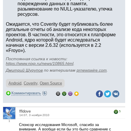
повреждению данных в памяти,
разыменование по NULL-указателю, утечка
ресурсов.
Ожидается, что Coverity будет публиковать более
детальные отчеты об анализе кода некоторых
проектов. В частности, это относится к платформе
Android, ядро которой будет исследоваться
начиная с версии 2.6.32 (используется в 2.2
«Froyo»).
Постоянная ссылка к новости:
https://www.nixp.ru/news/10865.html
.
Дмитрий Шурупов
по материалам
prnewswire.com
.
Android
,
Coverity
,
Open Source
(
)
Комментировать
6
ffldove
5
14:07, 3 ноября 2010
1
Спонсор исследования Microsoft, спасибо за
внимание. А вообще если бы это было сравнение с