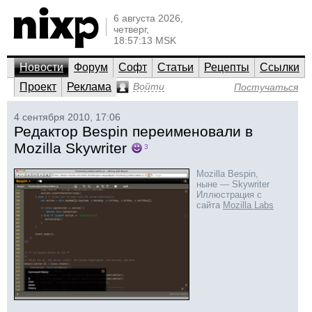
6 августа 2026,
четверг,
18:57:13 MSK
Новости
Форум
Софт
Статьи
Рецепты
Ссылки
Проект
Реклама
Войти
Постучаться
4 сентября 2010, 17:06
Редактор Bespin переименовали в
Mozilla Skywriter
3
Mozilla Bespin,
ныне — Skywriter
Иллюстрация с
сайта
Mozilla Labs