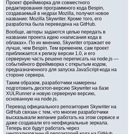
Проект фреймворка для совместного
редактирования программного кода Bespin,
создаваемый в недрах Mozilla, получил новое
название: Mozilla Skywriter. Кроме того, его
разработка была переведена на GitHub.
Вообще, авторы задаются целью передать в
названии проекта идею «написания кода в
облаках». По их мнению, Skywriter отражает ее
лучше, чем Bespin. Тем временем, сам проект
приближается к релизу версии 1.0, и его
серверную часть решено переписать на node.js —
событийного фреймворка с открытым кодом,
предназначенного для запуска JavaScript-кода на
стороне сервера.
Таким образом, разработчики намерены
подготовить десктоп-версию Skywriter на базе
XULRunner и новую серверную версию,
основанную на node.js.
Перевод официального репозитория Skywriter на
GitHub связан с тем, что многие разработчики
высказывали желание работать на этом сервисе и
даже создавали его неофициальные зеркала.
Теперь все будут работать через
централизованный репозиторий кода на GitHub.