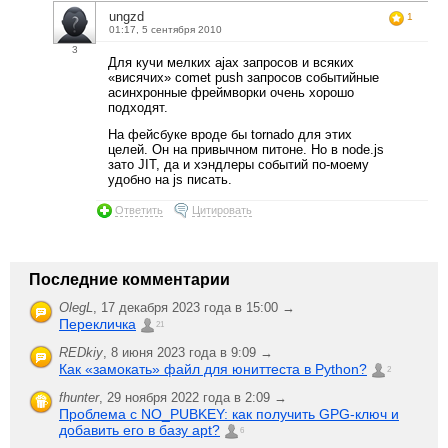
ungzd
1
01:17, 5 сентября 2010
3
Для кучи мелких ajax запросов и всяких
«висячих» comet push запросов событийные
асинхронные фреймворки очень хорошо
подходят.
На фейсбуке вроде бы tornado для этих
целей. Он на привычном питоне. Но в node.js
зато JIT, да и хэндлеры событий по-моему
удобно на js писать.
Ответить
Цитировать
Последние комментарии
OlegL
,
17 декабря 2023 года в 15:00 →
Перекличка
21
REDkiy
,
8 июня 2023 года в 9:09 →
Как «замокать» файл для юниттеста в Python?
2
fhunter
,
29 ноября 2022 года в 2:09 →
Проблема с NO_PUBKEY: как получить GPG-ключ и
добавить его в базу apt?
6