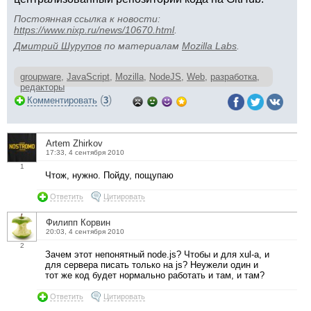
Постоянная ссылка к новости:
https://www.nixp.ru/news/10670.html
.
Дмитрий Шурупов
по материалам
Mozilla Labs
.
groupware
,
JavaScript
,
Mozilla
,
NodeJS
,
Web
,
разработка
,
редакторы
(
)
Комментировать
3
Artem Zhirkov
17:33, 4 сентября 2010
1
Чтож, нужно. Пойду, пощупаю
Ответить
Цитировать
Филипп Корвин
20:03, 4 сентября 2010
2
Зачем этот непонятный node.js? Чтобы и для xul-а, и
для сервера писать только на js? Неужели один и
тот же код будет нормально работать и там, и там?
Ответить
Цитировать