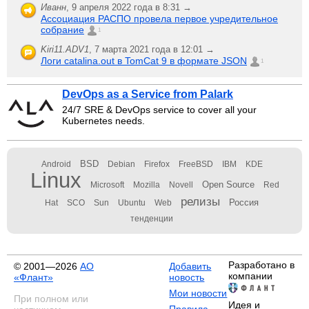
Иванн
,
9 апреля 2022 года в 8:31 →
Ассоциация РАСПО провела первое учредительное
собрание
1
Kiri11.ADV1
,
7 марта 2021 года в 12:01 →
Логи catalina.out в TomCat 9 в формате JSON
1
DevOps as a Service from Palark
24/7 SRE & DevOps service to cover all your
Kubernetes needs.
BSD
Android
Debian
Firefox
FreeBSD
IBM
KDE
Linux
Open Source
Microsoft
Mozilla
Novell
Red
релизы
Россия
Hat
SCO
Sun
Ubuntu
Web
тенденции
Разработано в
© 2001—2026
АО
Добавить
компании
«Флант»
новость
Мои новости
При полном или
Идея и