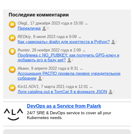
Последние комментарии
OlegL
,
17 декабря 2023 года в 15:00 →
Перекличка
21
REDkiy
,
8 июня 2023 года в 9:09 →
Как «замокать» файл для юниттеста в Python?
2
fhunter
,
29 ноября 2022 года в 2:09 →
Проблема с NO_PUBKEY: как получить GPG-ключ и
добавить его в базу apt?
6
Иванн
,
9 апреля 2022 года в 8:31 →
Ассоциация РАСПО провела первое учредительное
собрание
1
Kiri11.ADV1
,
7 марта 2021 года в 12:01 →
Логи catalina.out в TomCat 9 в формате JSON
1
DevOps as a Service from Palark
24/7 SRE & DevOps service to cover all your
Kubernetes needs.