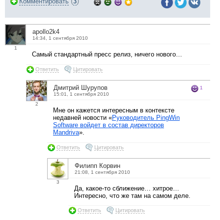
(
)
Комментировать
3
apollo2k4
14:34, 1 сентября 2010
1
Самый стандартный пресс релиз, ничего нового…
Ответить
Цитировать
Дмитрий Шурупов
1
15:01, 1 сентября 2010
2
Мне он кажется интересным в контексте
недавней новости «
Руководитель PingWin
Software войдет в состав директоров
Mandriva
».
Ответить
Цитировать
Филипп Корвин
21:08, 1 сентября 2010
3
Да, какое-то сближение… хитрое…
Интересно, что же там на самом деле.
Ответить
Цитировать