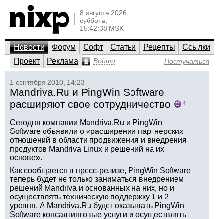
8 августа 2026,
суббота,
15:42:38 MSK
Новости
Форум
Софт
Статьи
Рецепты
Ссылки
Проект
Реклама
Войти
Постучаться
1 сентября 2010, 14:23
Mandriva.Ru и PingWin Software
расширяют свое сотрудничество
4
Сегодня компании Mandriva.Ru и PingWin
Software объявили о «расширении партнерских
отношений в области продвижения и внедрения
продуктов Mandriva Linux и решений на их
основе».
Как сообщается в пресс-релизе, PingWin Software
теперь будет не только заниматься внедрением
решений Mandriva и основанных на них, но и
осуществлять техническую поддержку 1 и 2
уровня. А Mandriva.Ru будет оказывать PingWin
Software консалтинговые услуги и осуществлять