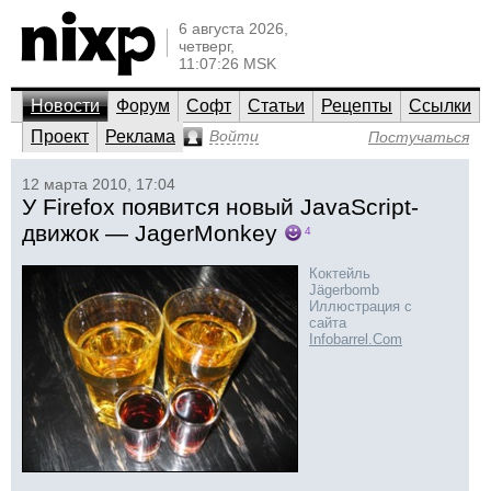
6 августа 2026,
четверг,
11:07:26 MSK
Новости
Форум
Софт
Статьи
Рецепты
Ссылки
Проект
Реклама
Войти
Постучаться
12 марта 2010, 17:04
У Firefox появится новый JavaScript-
движок — JagerMonkey
4
Коктейль
Jägerbomb
Иллюстрация с
сайта
Infobarrel.Com