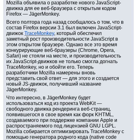
Mozilla объявила о разработке нового JavaScript-
движка для ее веб-браузера с открытым кодом
Firefox — JägerMonkey.
Всего полтора года назад сообщалось о том, что в
состав Firefox версии 3.1 был включен JavaScript-
движок
TraceMonkey
, который обеспечил
заметный рост производительности JavaScript в
этом открытом браузере. Однако все это время
конкурирующие веб-браузеры (Chrome, Opera,
Safari) не стояли на месте, и производительность
их JavaScript-движков не только смогла догнать
TraceMonkey, но и обойти его. Теперь
разработчики Mozilla намерены вновь
представить свой ответ — для этого и создается
новый JS-движок, получивший название
JägerMonkey.
Что интересно, в JägerMonkey будет
использоваться код из проекта WebKit —
свободного движка рендеринга веб-страниц,
появившегося в свое время как форк KHTML,
создаваемого при поддержке компании Apple и
распространяемого под лицензией GNU LGPL.
Mozilla собирается оптимизировать TraceMonkey с
помощью генератора родного кода (native code