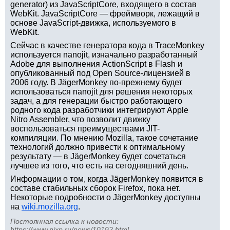
generator) из JavaScriptCore, входящего в состав
WebKit. JavaScriptCore — фреймворк, лежащий в
основе JavaScript-движка, используемого в
WebKit.
Сейчас в качестве генератора кода в TraceMonkey
используется nanojit, изначально разработанный
Adobe для выполнения ActionScript в Flash и
опубликованный под Open Source-лицензией в
2006 году. В JägerMonkey по-прежнему будет
использоваться nanojit для решения некоторых
задач, а для генерации быстро работающего
родного кода разработчики интегрируют Apple
Nitro Assembler, что позволит движку
воспользоваться преимуществами JIT-
компиляции. По мнению Mozilla, такое сочетание
технологий должно привести к оптимальному
результату — в JägerMonkey будет сочетаться
лучшее из того, что есть на сегодняшний день.
Информации о том, когда JägerMonkey появится в
составе стабильных сборок Firefox, пока нет.
Некоторые подробности о JägerMonkey доступны
на
wiki.mozilla.org
.
Постоянная ссылка к новости:
https://www.nixp.ru/news/10192.html
.