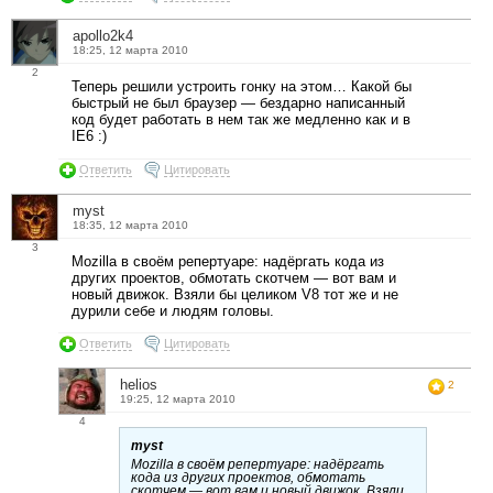
apollo2k4
18:25, 12 марта 2010
2
Теперь решили устроить гонку на этом… Какой бы
быстрый не был браузер — бездарно написанный
код будет работать в нем так же медленно как и в
IE6 :)
Ответить
Цитировать
myst
18:35, 12 марта 2010
3
Mozilla в своём репертуаре: надёргать кода из
других проектов, обмотать скотчем — вот вам и
новый движок. Взяли бы целиком V8 тот же и не
дурили себе и людям головы.
Ответить
Цитировать
helios
2
19:25, 12 марта 2010
4
myst
Mozilla в своём репертуаре: надёргать
кода из других проектов, обмотать
скотчем — вот вам и новый движок. Взяли