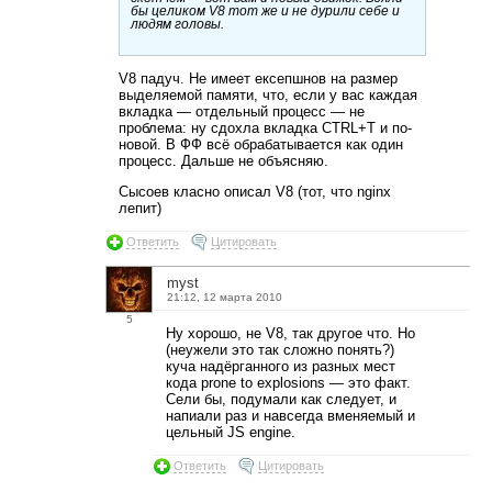
бы целиком V8 тот же и не дурили себе и
людям головы.
V8 падуч. Не имеет ексепшнов на размер
выделяемой памяти, что, если у вас каждая
вкладка — отдельный процесс — не
проблема: ну сдохла вкладка CTRL+T и по-
новой. В ФФ всё обрабатывается как один
процесс. Дальше не объясняю.
Сысоев класно описал V8 (тот, что nginx
лепит)
Ответить
Цитировать
myst
21:12, 12 марта 2010
5
Ну хорошо, не V8, так другое что. Но
(неужели это так сложно понять?)
куча надёрганного из разных мест
кода prone to explosions — это факт.
Сели бы, подумали как следует, и
напиали раз и навсегда вменяемый и
цельный JS engine.
Ответить
Цитировать