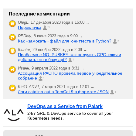
Последние комментарии
OlegL
,
17 декабря 2023 года в 15:00 →
Перекличка
21
REDkiy
,
8 июня 2023 года в 9:09 →
Как «замокать» файл для юниттеста в Python?
2
fhunter
,
29 ноября 2022 года в 2:09 →
Проблема с NO_PUBKEY: как получить GPG-ключ и
добавить его в базу apt?
6
Иванн
,
9 апреля 2022 года в 8:31 →
Ассоциация РАСПО провела первое учредительное
собрание
1
Kiri11.ADV1
,
7 марта 2021 года в 12:01 →
Логи catalina.out в TomCat 9 в формате JSON
1
DevOps as a Service from Palark
24/7 SRE & DevOps service to cover all your
Kubernetes needs.