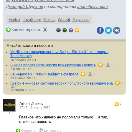
Дмитрий Шурупов
по материалам
arstechnica.com
.
Firefox
,
JavaScript
,
Mozilla
,
WebKit
,
браузеры
(
)
Комментировать
5
Читайте также в новостях:
Mozilla оптимизировала JavaScript в Firefox 3.1 с помощью
TraceMonkey
26 августа 2008 г.
Вышла первая бета-версия веб-браузера Firefox 4
3
13
7 июля 2010 г.
Веб-браузер Firefox 4 выйдет в феврале
5
23
13 января 2011 г.
Firefox 4 — новая крупная версия популярного веб-браузера
5
15
22 марта 2011 г.
Artem Zhirkov
2
17:49, 12 марта 2010
1
Главное чтоб ничего не поломали только… а так,
отличная новость
Ответить
Цитировать