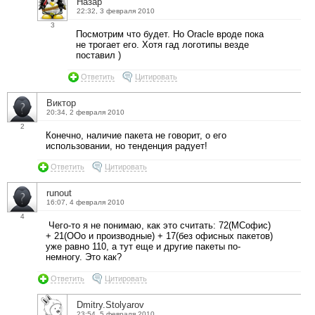
Назар
22:32, 3 февраля 2010
3
Посмотрим что будет. Но Oracle вроде пока
не трогает его. Хотя гад логотипы везде
поставил )
Ответить
Цитировать
Виктор
20:34, 2 февраля 2010
2
Конечно, наличие пакета не говорит, о его
использовании, но тенденция радует!
Ответить
Цитировать
runout
16:07, 4 февраля 2010
4
Чего-то я не понимаю, как это считать: 72(МСофис)
+ 21(ООо и производные) + 17(без офисных пакетов)
уже равно 110, а тут еще и другие пакеты по-
немногу. Это как?
Ответить
Цитировать
Dmitry.Stolyarov
23:54, 5 февраля 2010