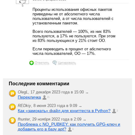
5
Проценты использования офисных пакетов
приведены не от абсолютного числа
пользователей, а от числа пользователей с
установленным пакетом.
Всего пользователей — 100%, из них 83%
пользуются, а 17% не пользуются. При этом
из 83% пользующихся у 21% стоит OO.
Eсли переводить в процент от абслютного
числа пользователей, OO — 17%.
Ответить
Цитировать
Последние комментарии
OlegL
,
17 декабря 2023 года в 15:00 →
Перекличка
21
REDkiy
,
8 июня 2023 года в 9:09 →
Как «замокать» файл для юниттеста в Python?
2
fhunter
,
29 ноября 2022 года в 2:09 →
Проблема с NO_PUBKEY: как получить GPG-ключ и
добавить его в базу apt?
6