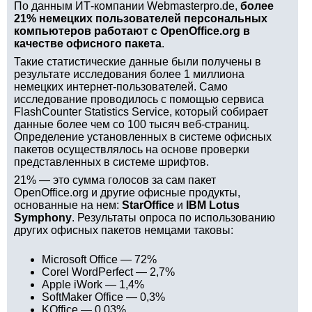
По данным ИТ-компании Webmasterpro.de,
более
21% немецких пользователей персональных
компьютеров работают с OpenOffice.org в
качестве офисного пакета
.
Такие статистические данные были получены в
результате исследования более 1 миллиона
немецких интернет-пользователей. Само
исследование проводилось с помощью сервиса
FlashCounter Statistics Service, который собирает
данные более чем со 100 тысяч веб-страниц.
Определение установленных в системе офисных
пакетов осуществлялось на основе проверки
представленных в системе шрифтов.
21% — это сумма голосов за сам пакет
OpenOffice.org и другие офисные продукты,
основанные на нем:
StarOffice
и
IBM Lotus
Symphony
. Результаты опроса по использованию
других офисных пакетов немцами таковы:
Microsoft Office — 72%
Corel WordPerfect — 2,7%
Apple iWork — 1,4%
SoftMaker Office — 0,3%
KOffice — 0,03%