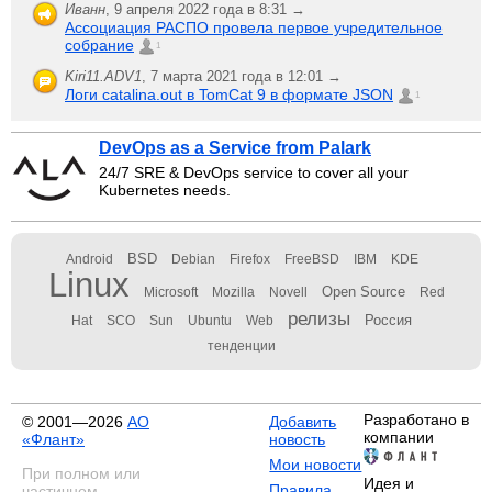
Иванн
,
9 апреля 2022 года в 8:31 →
Ассоциация РАСПО провела первое учредительное
собрание
1
Kiri11.ADV1
,
7 марта 2021 года в 12:01 →
Логи catalina.out в TomCat 9 в формате JSON
1
DevOps as a Service from Palark
24/7 SRE & DevOps service to cover all your
Kubernetes needs.
BSD
Android
Debian
Firefox
FreeBSD
IBM
KDE
Linux
Open Source
Microsoft
Mozilla
Novell
Red
релизы
Россия
Hat
SCO
Sun
Ubuntu
Web
тенденции
Разработано в
© 2001—2026
АО
Добавить
компании
«Флант»
новость
Мои новости
При полном или
Идея и
Правила
частичном