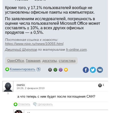
Кроме того, у 17,1% пользователей вообще не
установлены офисные пакеты на компьютерах.
По заявлениям исследователей, погрешность в
оценке числа пользователей Microsoft Office может
составлять ± 10%, а всех других офисных
продуктов — ± 0,5%.
Постоянная ссылка к новости:
https://www.nixp.ru/news/10055.html
.
Дмитрий Шурупов
по материалам
h-online.com
.
OpenOffice
,
Германия
,
десктопы
,
статистика
(
)
Комментировать
5
ownix
1
19:26, 2 февраля 2010
1
а что теперь с ним будет после поглощения САН?
Ответить
Цитировать