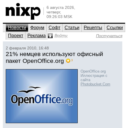
6 августа 2026,
четверг,
09:26:03 MSK
Новости
Форум
Софт
Статьи
Рецепты
Ссылки
Проект
Реклама
Войти
Постучаться
2 февраля 2010, 16:48
21% немцев используют офисный
пакет OpenOffice.org
3
OpenOffice.org
Иллюстрация с
сайта
Photobucket.Com