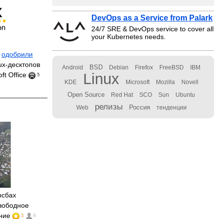
DevOps as a Service from Palark
24/7 SRE & DevOps service to cover all
your Kubernetes needs.
е
одобрили
ux-десктопов
BSD
Android
Debian
Firefox
FreeBSD
IBM
Linux
ft Office
5
KDE
Microsoft
Mozilla
Novell
Open Source
Red Hat
SCO
Sun
Ubuntu
релизы
Россия
Web
тенденции
рсбах
вободное
ение
3
8