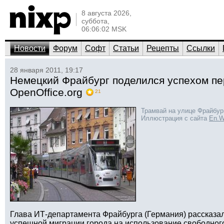
8 августа 2026,
суббота,
06:06:02 MSK
Новости
Форум
Софт
Статьи
Рецепты
Ссылки
28 января 2011, 19:17
Немецкий Фрайбург поделился успехом пе
OpenOffice.org
21
Трамвай на улице Фрайбур
Иллюстрация с сайта
En.W
Глава ИТ-департамента Фрайбурга (Германия) рассказа
успешной миграции города на использование свободного 