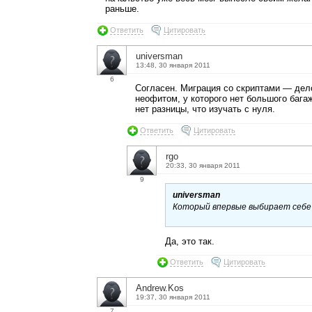
раньше.
Ответить
Цитировать
universman
13:48, 30 января 2011
6
Cогласен. Миграция со скриптами — де
неофитом, у которого нет большого бага
нет разницы, что изучать с нуля.
Ответить
Цитировать
rgo
20:33, 30 января 2011
9
universman
Который впервые выбирает себе П
Да, это так.
Ответить
Цитировать
Andrew.Kos
19:37, 30 января 2011
7