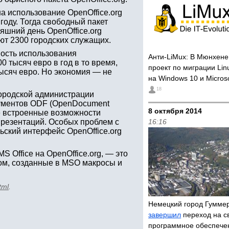
а использование OpenOffice.org
году. Тогда свободный пакет
яшний день OpenOffice.org
ют 2300 городских служащих.
ость использования
Анти-LiMux: В Мюнхен
0 тысяч евро в год в то время,
проект по миграции Lin
тысяч евро. Но экономия — не
на Windows 10 и Microso
18
городской администрации
ументов ODF (OpenDocument
8 октября 2014
же встроенные возможности
резентаций. Особых проблем с
16:16
ьский интерфейс OpenOffice.org
 Office на OpenOffice.org, — это
лом, созданные в MSO макросы и
tml
.
Немецкий город Гумме
завершил
переход на с
программное обеспеч