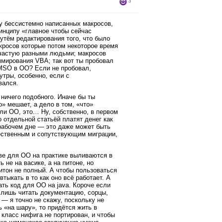
3
чу бессистемно написанных макросов,
ринципу «главное чтобы сейчас
утём редактирования того, что было
кросов которые потом некоторое время
частую разными людьми; макросов
мирования VBA; так вот ты пробовал
 MSO в OO? Если не пробовал,
тры, особенно, если с
вался.
 ничего подобного. Иначе бы ты
о» мешает, а дело в том, «что»
или OO, это… Ну, собственно, в первом
о отдельной статьёй платят денег как
рабочем дне — это даже может быть
щественным и сопутствующим миграции,
ве для OO на практике выливаются в
не на васике, а на питоне, но
питон не полный. А чтобы пользоваться
тыкать в то как оно всё работает. А
ать код для OO на java. Короче если
 лишь читать документацию, сорцы,
 — я точно не скажу, поскольку не
 «на шару», то придётся жить в
 класс нифига не портирован, и чтобы