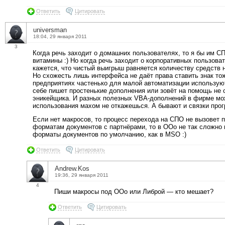
Ответить
Цитировать
universman
18:04, 29 января 2011
3
Когда речь заходит о домашних пользователях, то я бы им С
витамины :) Но когда речь заходит о корпоративных пользовате
кажется, что чистый выигрыш равняется количеству средств 
Но схожесть лишь интерфейса не даёт права ставить знак т
предприятиях частенько для малой автоматизации использу
себе пишет простенькие дополнения или зовёт на помощь не
эникейщика. И разных полезных VBA-дополнений в фирме мож
использования махом не откажешься. А бывают и связки про
Если нет макросов, то процесс перехода на СПО не вызовет 
форматам документов с партнёрами, то в ООо не так сложно
форматы документов по умолчанию, как в MSO :)
Ответить
Цитировать
Andrew.Kos
19:36, 29 января 2011
4
Пиши макросы под ООо или Либрой — кто мешает?
Ответить
Цитировать