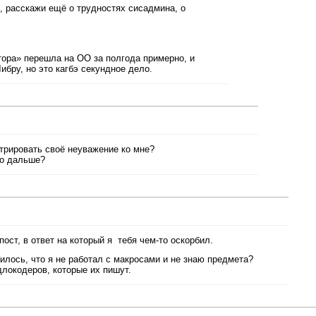
й, расскажи ещё о трудностях сисадмина, о
нтора» перешла на ОО за полгода примерно, и
ибру, но это кагбэ секундное дело.
трировать своё неуважение ко мне?
то дальше?
ост, в ответ на который я тебя чем-то оскорбил.
нилось, что я не работал с макросами и не знаю предмета?
длокодеров, которые их пишут.