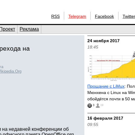
RSS
Telegram
Facebook
Twitte
Проект
Реклама
24 ноября 2017
18:45
рехода на
га
ikipedia.Org
Прощание с LiMux
: По
Мюнхена с Linux на Wi
обойдётся почти в 50 
3
19
16 февраля 2017
09:55
л на недавней конференции об
офисного пакета OpenOffice.org.