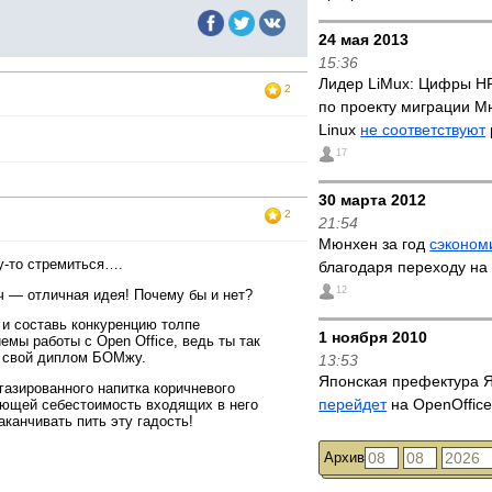
24 мая 2013
15:36
Лидер LiMux: Цифры HP 
2
по проекту миграции М
Linux
не соответствуют
17
30 марта 2012
2
21:54
Мюнхен за год
сэконом
у-то стремиться….
благодаря переходу на
12
 — отличная идея! Почему бы и нет?
 и составь конкуренцию толпе
1 ноября 2010
иемы работы с Open Office, ведь ты так
ай свой диплом БОМжу.
13:53
Японская префектура 
газированного напитка коричневого
перейдет
на OpenOffice
ющей себестоимость входящих в него
аканчивать пить эту гадость!
Архив