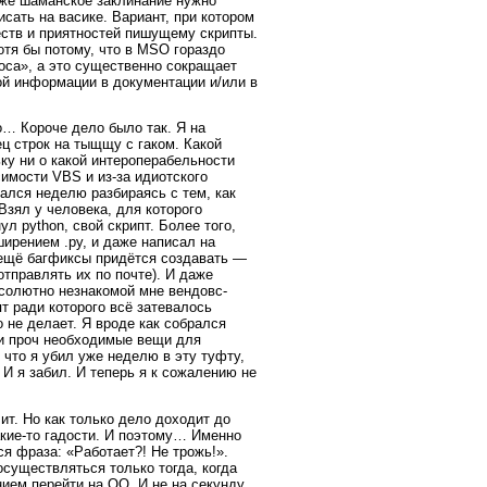
е же шаманское заклинание нужно
исать на васике. Вариант, при котором
еств и приятностей пишущему скрипты.
отя бы потому, что в MSO гораздо
роса», а это существенно сокращает
ой информации в документации и/или в
но… Короче дело было так. Я на
ц строк на тыщщу с гаком. Какой
ку ни о какой интероперабельности
имости VBS и из-за идиотского
ался неделю разбираясь с тем, как
Взял у человека, для которого
ул python, свой скрипт. Более того,
ирением .py, и даже написал на
 ещё багфиксы придётся создавать —
отправлять их по почте). И даже
бсолютно незнакомой мне вендовс-
пт ради которого всё затевалось
о не делает. Я вроде как собрался
 и проч необходимые вещи для
 что я убил уже неделю в эту туфту,
. И я забил. И теперь я к сожалению не
чит. Но как только дело доходит до
акие-то гадости. И поэтому… Именно
я фраза: «Работает?! Не трожь!».
существляться только тогда, когда
ием перейти на OO. И не на секунду