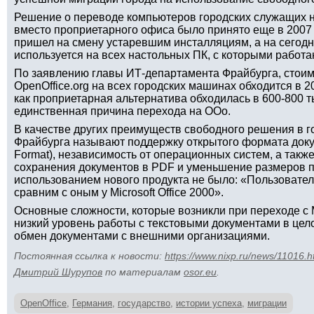
Решение о переводе компьютеров городских служащих н
вместо проприетарного офиса было принято еще в 2007 
пришел на смену устаревшим инсталляциям, а на сегодн
используется на всех настольных ПК, с которыми работа
По заявлению главы ИТ-департамента Фрайбурга, стоим
OpenOffice.org на всех городских машинах обходится в 20
как проприетарная альтернатива обходилась в 600-800 
единственная причина перехода на OOo.
В качестве других преимуществ свободного решения в 
Фрайбурга называют поддержку открытого формата док
Format), независимость от операционных систем, а так
сохранения документов в PDF и уменьшение размеров п
использованием нового продукта не было: «Пользовател
сравним с оным у Microsoft Office 2000».
Основные сложности, которые возникли при переходе с MS
низкий уровень работы с текстовыми документами в це
обмен документами с внешними организациями.
Постоянная ссылка к новости:
https://www.nixp.ru/news/11016.h
Дмитрий Шурупов
по материалам
osor.eu
.
OpenOffice
,
Германия
,
государство
,
истории успеха
,
миграции