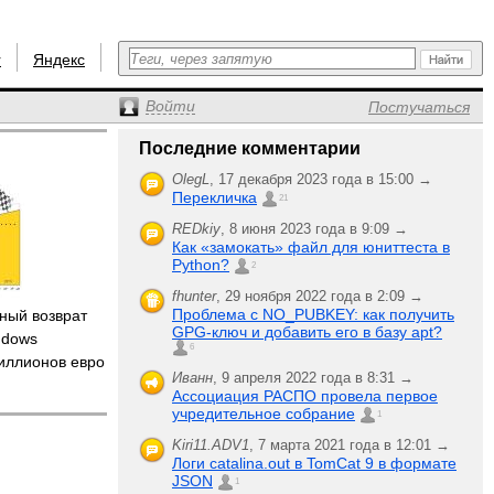
r
Яндекс
Войти
Постучаться
Последние комментарии
OlegL
,
17 декабря 2023 года в 15:00 →
Перекличка
21
REDkiy
,
8 июня 2023 года в 9:09 →
Как «замокать» файл для юниттеста в
Python?
2
fhunter
,
29 ноября 2022 года в 2:09 →
Проблема с NO_PUBKEY: как получить
лный возврат
GPG-ключ и добавить его в базу apt?
ndows
6
миллионов евро
Иванн
,
9 апреля 2022 года в 8:31 →
Ассоциация РАСПО провела первое
учредительное собрание
1
Kiri11.ADV1
,
7 марта 2021 года в 12:01 →
Логи catalina.out в TomCat 9 в формате
JSON
1