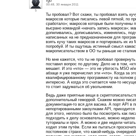
rgo
00:48, 30 января 2011
5
Ты пробовал? Вот скажи, ты пробовал взять ку
макросов которые писались левой пяткой, по п
сработало»; макросов которые были получены п
высрано командой «начать запись макроса»; ма
допиливались, дописывались, изменялись, под
написанных на не предназначенном для програм
взять кучу таких макросов и портировать их из
попробуй. И ты ощутишь истинный смысл камасу
макрописательством в OO ты раньше не сталки
Но мне кажется, что ты не пробовал провернуть
поставил вопрос по другому. Дело не в том, «кт
мешает. И это «что» — это не убогость MSO и/
абзаце я уже перечислил эти «что». Когда за эт
квалифицированному программисту на полном 
интересно. А когда это считается чем-то несу
то стоит задуматься об увольнении.
Ведь даже приятные вещи в скриптописательст
дополнительный геморрой. Скажем можно писать 
документация-то вся для васика. А порт API в 
непортированными закоулками API, приходится в
для этого, неплохо было бы посмотреть как пис
подходить к делу основательно, можно неделю
туториалы и проч. А можно и две недели читать
ходил этим путём. Если же пытаться проскочить
постоянном страхе, что какой-нибудь очередной