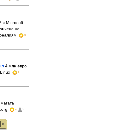
и Microsoft
юнхена на
реалиям
6
ил
4 млн евро
 Linux
4
Ямагата
.org
4
5