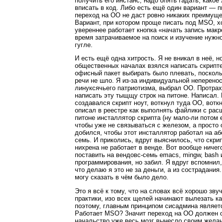
получить его инстанс, надо опять гадать, како
вписать в код. Либо есть ещё один вариант — п
переход на OO не даст ровно никаких преимущ
Вариант, при котором проще писать под MSO, х
увереннее работает кнопка «начать запись мак
время затрачиваемое на поиск и изучение нужн
гугле.
И есть ещё одна хитрость. Я не вникал в неё, 
общественных началах взялся написать скрипте
офисный пакет выбирать было плевать, посколь
речи не шло. Я из-за индивидуальной неперенос
линуксячьего патриотизма, выбрал OO. Протрах
написать эту тыщщу строк на питоне. Написал. 
создавался скрипт ноут, воткнул туда OO, воткн
описал в реестре как выполнять файлики с расш
питоне инсталлятор скрипта (ну мало-ли потом
чтобы уже не связываться с железом, а просто 
добился, чтобы этот инсталлятор работал на а
семь. И приколись, вдруг выяснилось, что скри
нихрена не работает в венде. Вот вообще ничег
поставить на вендовс-семь emacs, mingw, bash
программирования, но забил. Я вдруг вспомнил,
что делаю я это не за деньги, а из сострадания
могу сказать в чём было дело.
Это я всё к тому, что на словах всё хорошо зву
практики, изо всех щелей начинают вылезать к
поэтому, главным принципом сисадмина являетс
Работает MSO? Значит переход на OO должен о
начальство уже весь мозг вынесло своим желан