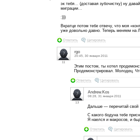
эк тебя… (доставая зубочистку) ну дава
миграции…
:)))
Вкратце потом тебе отвечу, что моя «ко
уже довольно давно. Теперь меняем на Л
Ответить
Цитировать
rgo
20:45, 30 января 2011
11
Этим постом, ты хотел продемонс
Продемонстрировал. Молодец. Ч
Ответить
Цитировать
Andrew.Kos
08:28, 31 января 2011
13
Дальше — перечитай свой п
С какого бодуна тебе прис
Я наелся и макросов, и бы
Ответить
Цитировать