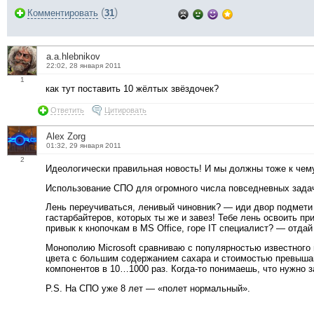
(
)
Комментировать
31
a.a.hlebnikov
22:02, 28 января 2011
1
как тут поставить 10 жёлтых звёздочек?
Ответить
Цитировать
Alex Zorg
01:32, 29 января 2011
2
Идеологически правильная новость! И мы должны тоже к чем
Использование СПО для огромного числа повседневных задач
Лень переучиваться, ленивый чиновник? — иди двор подмети
гастарбайтеров, которых ты же и завез! Тебе лень освоить пр
привык к кнопочкам в MS Оffice, горе IT специалист? — отд
Монополию Microsoft сравниваю с популярностью известного 
цвета с большим содержанием сахара и стоимостью превыша
компонентов в 10…1000 раз. Когда-то понимаешь, что нужно з
P.S. На СПО уже 8 лет — «полет нормальный».