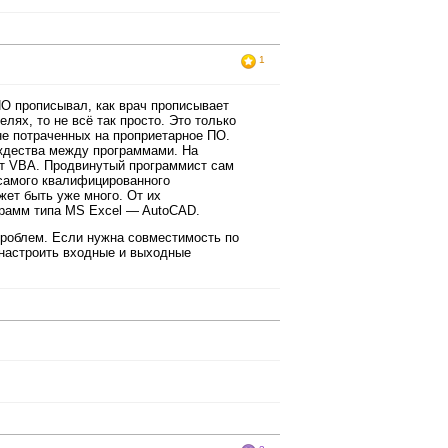
1
ПО прописывал, как врач прописывает
лях, то не всё так просто. Это только
не потраченных на проприетарное ПО.
ождества между программами. На
ют VBA. Продвинутый программист сам
 самого квалифицированного
ет быть уже много. От их
грамм типа MS Excel — AutoCAD.
проблем. Если нужна совместимость по
 настроить входные и выходные