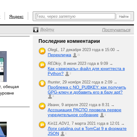
r
Яндекс
Войти
Постучаться
Последние комментарии
OlegL
,
17 декабря 2023 года в 15:00 →
Перекличка
21
REDkiy
,
8 июня 2023 года в 9:09 →
Как «замокать» файл для юниттеста в
Python?
2
fhunter
,
29 ноября 2022 года в 2:09 →
9, обещая
Проблема с NO_PUBKEY: как получить
GPG-ключ и добавить его в базу apt?
 уровне
6
Иванн
,
9 апреля 2022 года в 8:31 →
Ассоциация РАСПО провела первое
учредительное собрание
1
Kiri11.ADV1
,
7 марта 2021 года в 12:01 →
Логи catalina.out в TomCat 9 в формате
JSON
1