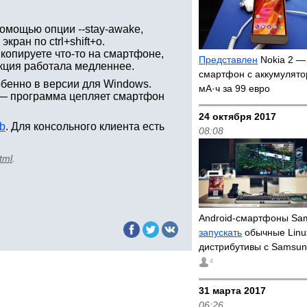
омощью опции --stay-awake,
кран по ctrl+shift+o.
опируете что-то на смартфоне,
Представлен
Nokia 2 — 
кция работала медленнее.
смартфон с аккумулято
бенно в версии для Windows.
мА·ч за 99 евро
я — программа цепляет смартфон
24 октября 2017
b
. Для консольного клиента есть
08:08
tml
.
Android-смартфоны S
запускать
обычные Linu
дистрибутивы с Samsu
4
31 марта 2017
06:26