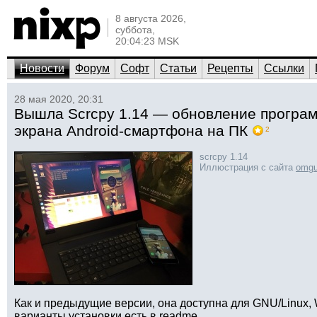
8 августа 2026,
суббота,
20:04:23 MSK
Новости
Форум
Софт
Статьи
Рецепты
Ссылки
28 мая 2020, 20:31
Вышла Scrcpy 1.14 — обновление програ
экрана Android-смартфона на ПК
2
scrcpy 1.14
Иллюстрация с сайта
omgu
Как и предыдущие версии, она доступна для GNU/Linux
варианты установки есть в readme.