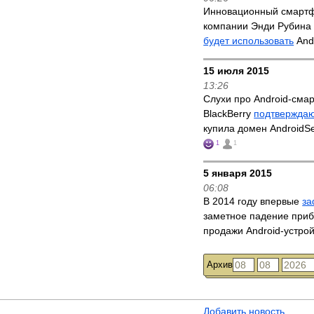
Инновационный смартф
компании Энди Рубина E
будет использовать
And
15 июля 2015
13:26
Слухи про Android-сма
BlackBerry
подтвержда
купила домен AndroidS
1
1
5 января 2015
06:08
В 2014 году впервые
за
заметное падение приб
продажи Android-устро
Архив
Добавить новость