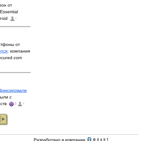
он от
ssential
roid
1
ртфоны от
ются
: компания
ecured.com
фиксировали
ыли с
йств
2
9
Разработано в компании