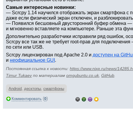
Самые интересные новинки:
— Scrcpy 1.14 научился отображать экран смартфона с п
даже если физический экран отключен, и разблокировать э
— Появился бесшовный двусторонний буфер обмена — к
и мгновенно вставляете на компьютере. Раньше эта фун
Дополнительно разработчики исправили ряд ошибок, осо
Scrcpy все так же не требует root-прав для подключени
по сети или USB.
Scrcpy лицензирован под Apache 2.0 и
доступен на GitHu
и
неофициальное GUI
.
Постоянная ссылка к новости:
https://www.nixp.ru/news/14285.h
Timur Tukaev
по материалам
omgubuntu.co.uk
,
GitHub
.
Android
,
десктопы
,
смартфоны
(
)
Комментировать
0