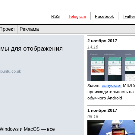
RSS
Telegram
Facebook
Twitte
Проект
Реклама
2 ноября 2017
14:18
ммы для отображения
buntu.co.uk
Xiaomi
выпускает
MIUI 
производительность на
обычного Android
1 ноября 2017
06:16
, Windows и MacOS — все