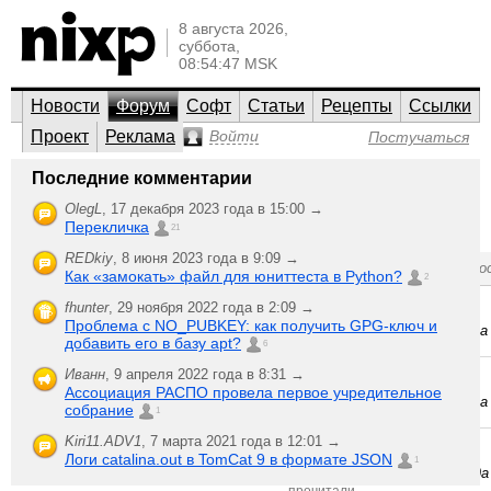
8 августа 2026,
суббота,
08:54:47 MSK
Новости
Форум
Софт
Статьи
Рецепты
Ссылки
Проект
Реклама
Войти
Постучаться
nixp.ru
Последние комментарии
Et cetera
OlegL
,
17 декабря 2023 года в 15:00 →
Перекличка
Life goes on here, day after day…
21
REDkiy
,
8 июня 2023 года в 9:09 →
;-)
Создать новую тему
Последняя активно
Как «замокать» файл для юниттеста в Python?
2
5
fhunter
rss и konqeror
,
29 ноября 2022 года в 2:09 →
mic
,
ответили
Проблема с NO_PUBKEY: как получить GPG-ключ и
6 декабря 2004 года
1224
добавить его в базу apt?
6
прочитали
Wish по дефолтной
Иванн
,
9 апреля 2022 года в 8:31 →
5
Genie
,
теме
ответили
Ассоциация РАСПО провела первое учредительное
1 декабря 2004 года
1124
собрание
1
прочитали
Kiri11.ADV1
,
7 марта 2021 года в 12:01 →
никто не
Ещё один wish форуму
Dreid
,
Логи catalina.out в TomCat 9 в формате JSON
ответил
1
26 ноября 2004 года
1082