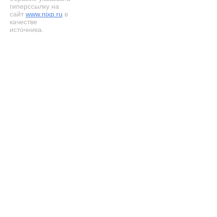
гиперссылку на
сайт
www.nixp.ru
в
качестве
источника.