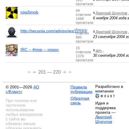
1117
прочитали
49
nixp5mob
Дмитрий Шурупов
ответили
6 ноября 2004 года 
1468
прочитали
1
http://secunia.com/advisories/12593/
Дмитрий Шурупов
ответил
23 сентября 2004 го
995
прочитали
15
IRC -- #nixp -- опрос
aim
,
ответили
30 сентября 2004 го
1378
прочитали
201 — 220
Разработано в
© 2001—2026
АО
Правила
компании
«Флант»
публикации
Обратная
При полном или
связь
Идея и
частичном
поддержка
использовании
проекта —
любых материалов
Дмитрий
с сайта вы
Шурупов
обязаны явным
образом указывать