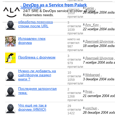
прочитали
DevOps as a Service from Palark
1
збавный глюк
Genie
,
ответил
24/7 SRE & DevOps service to cover all your
26 ноября 2004 года
1010
Kubernetes needs.
прочитали
обработка переноса
3
Any_Key
,
строки после URL
ответили
22 ноября 2004 года
1039
прочитали
Исправлен глюк
никто не
Дмитрий Шурупов
форума
ответил
18 ноября 2004 года
987
прочитали
3
Проблема с форумом
Дмитрий Шурупов
ответили
7 ноября 2004 года 
979
прочитали
Нужно-ли добавить на
10
сайт/форум раздел
Webangel
,
ответили
книги ?
3 декабря 2004 года
1059
прочитали
Последняя затронутая
2
Ilyas
,
тема:
ответили
21 октября 2004 год
1268
прочитали
Что ещё не так в
29
vorchun
,
форуме (ИМХО)
ответили
28 декабря 2004 года
1422