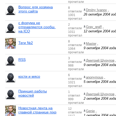
прочитали
Вопрос для хозяина
8
Dmitry Ivanov
,
этого сайта
ответили
26 октября 2004 год
1001
прочитал
с форума не
2
отправляются сообщ.
Gray_graff
,
ответили
на ICQ
12 октября 2004 год
1011
прочитал
8
Теги №2
Master
,
ответили
9 октября 2004 года
1064
прочитали
3
RSS
Дмитрий Шурупов
ответили
9 октября 2004 года
988
прочитали
6
кости и мясо
anonymous
,
ответили
5 октября 2004 года
1021
прочитал
Принцип работы
1
Дмитрий Шурупов
новостей
ответил
2 октября 2004 года
999
прочитали
Новостная лента на
12
Genie
,
главной странице nixp
ответили
1 октября 2004 года