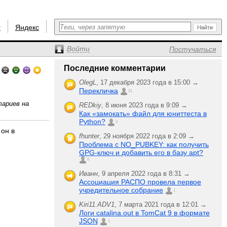
r
Яндекс
Войти
Постучаться
Последние комментарии
OlegL
,
17 декабря 2023 года в 15:00 →
Перекличка
21
тариев на
REDkiy
,
8 июня 2023 года в 9:09 →
Как «замокать» файл для юниттеста в
Python?
2
 он в
fhunter
,
29 ноября 2022 года в 2:09 →
Проблема с NO_PUBKEY: как получить
GPG-ключ и добавить его в базу apt?
6
Иванн
,
9 апреля 2022 года в 8:31 →
Ассоциация РАСПО провела первое
учредительное собрание
1
Kiri11.ADV1
,
7 марта 2021 года в 12:01 →
Логи catalina.out в TomCat 9 в формате
JSON
1