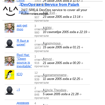
Linux
24 июня 2005 года в 11:57
1003
7.3
DevOps as a Service from Palark
прочитали
24/7 SRE & DevOps service to cover all your
6
ЮНИКС
Dr. Evil
,
Kubernetes needs.
ответили
23 июня 2005 года в 13:14
907
прочитали
apt-get
3
8084
,
moo
ответили
10 сентября 2005 года в 22:19
980
прочитали
Я был в
7
anonymous
,
шоке!
ответили
15 июля 2005 года в 01:21
1072
прочитали
Red Hat:
1
"Open
myst
,
ответил
source is
21 июня 2005 года в 00:20
916
inevitable"
прочитали
12
ICQ
nonamenoname
,
ответили
11 июля 2005 года в 02:25
939
прочитали
2
:-)
Uncle Theodore
,
ответили
5 июня 2005 года в 21:28
846
прочитали
дневник
4