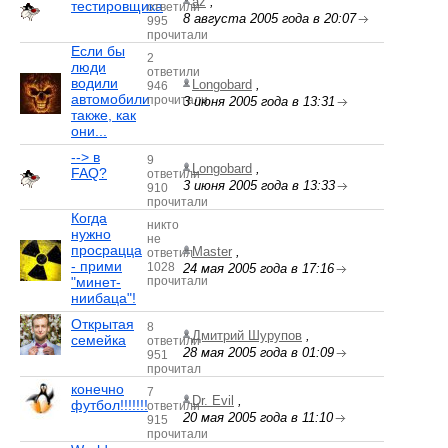
az
,
тестировщика
ответили
8 августа 2005 года в 20:07
995
прочитали
Если бы
2
люди
ответили
водили
Longobard
,
946
автомобили
прочитали
3 июня 2005 года в 13:31
также, как
они...
--> в
9
Longobard
,
FAQ?
ответили
3 июня 2005 года в 13:33
910
прочитали
Когда
никто
нужно
не
просрацца
Master
,
ответил
- прими
1028
24 мая 2005 года в 17:16
"минет-
прочитали
ниибаца"!
Открытая
8
Дмитрий Шурупов
,
семейка
ответили
28 мая 2005 года в 01:09
951
прочитал
конечно
7
Dr. Evil
,
футбол!!!!!!!
ответили
20 мая 2005 года в 11:10
915
прочитали