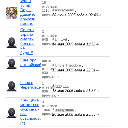
World
16
Jump
ответили
Day --
anonymous
,
1115
давайте
прочитали
30 июня 2005 года в 02:46
прыгать
вместе
Синего
3
экрана
ответили
смерти
Dr. Evil
,
945
больше
прочитали
14 мая 2005 года в 11:32
не
будет!!
Еще про
никто
английский
не
Uncle Theodore
,
ответил
13 мая 2005 года в 22:31
930
прочитали
Linux в
1
johnjazz
,
Череповце
ответил
13 мая 2005 года в 21:57
936
прочитали
Женщина
3
может все,
ответили
мужчина -
anonymous
,
1066
все
прочитали
20 мая 2005 года в 23:55
остальное.
(с)