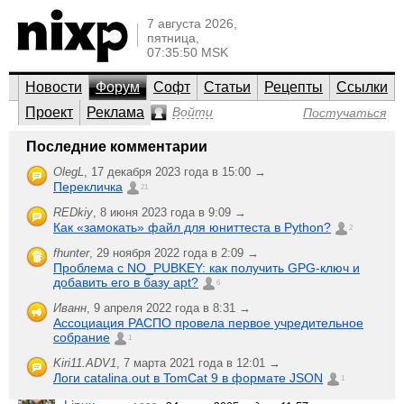
7 августа 2026,
пятница,
07:35:50 MSK
Новости
Форум
Софт
Статьи
Рецепты
Ссылки
Проект
Реклама
Войти
Постучаться
Sex & Drugs & Rock’N'Roll
Последние комментарии
Offtopic
OlegL
,
17 декабря 2023 года в 15:00 →
Перекличка
Про жизнь, юмор и прочий досуг.
21
REDkiy
,
8 июня 2023 года в 9:09 →
;-)
Создать
Как «замокать» файл для юниттеста в Python?
Последняя активность
2
новую тему
fhunter
,
29 ноября 2022 года в 2:09 →
Медное
20
Проблема с NO_PUBKEY: как получить GPG-ключ и
Озеро
sky
,
ответили
добавить его в базу apt?
6
2005!!!
11 июля 2005 года в 09:13
1080
прочитали
Иванн
,
9 апреля 2022 года в 8:31 →
The Hello
Ассоциация РАСПО провела первое учредительное
2
World
Longobard
,
собрание
ответили
1
Collection
1 июля 2005 года в 09:38
979
прочитали
Kiri11.ADV1
,
7 марта 2021 года в 12:01 →
Новая
Логи catalina.out в TomCat 9 в формате JSON
1
4
Red Hat
Dr. Evil
,
ответили