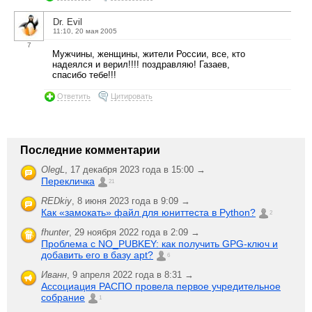
Dr. Evil
11:10, 20 мая 2005
7
Мужчины, женщины, жители России, все, кто
надеялся и верил!!!! поздравляю! Газаев,
спасибо тебе!!!
Ответить
Цитировать
Последние комментарии
OlegL
,
17 декабря 2023 года в 15:00 →
Перекличка
21
REDkiy
,
8 июня 2023 года в 9:09 →
Как «замокать» файл для юниттеста в Python?
2
fhunter
,
29 ноября 2022 года в 2:09 →
Проблема с NO_PUBKEY: как получить GPG-ключ и
добавить его в базу apt?
6
Иванн
,
9 апреля 2022 года в 8:31 →
Ассоциация РАСПО провела первое учредительное
собрание
1