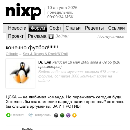
10 августа 2026,
понедельник,
09:09:34 MSK
Новости
Форум
Софт
Статьи
Рецепты
Ссылки
Проект
Реклама
Войти
Постучаться
конечно футбол!!!!!!!
Offtopic
→
Sex & Drugs & Rock’N'Roll
Dr. Evil
написал 18 мая 2005 года в 09:55 (916
просмотров)
Ведет себя как мужчина; открыл 578 тем в
форуме, оставил 3008 комментариев на
сайте.
ЦСКА — не любимая команда. Но переживать сегодня буду.
Хотелось бы знать мнение народа. какие прогнозы? хотелось
бы слышать аргументы: ЗА И ПРОТИВ!
Ответить
Цитировать
fly4life