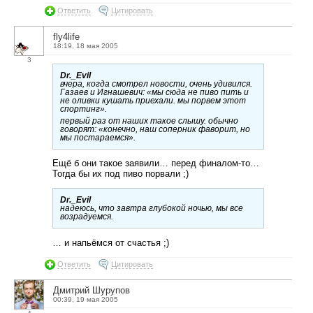
Ответить
Цитировать
fly4life
18:19, 18 мая 2005
3
Dr._Evil
вчера, когда смотрел новости, очень удивился.
Газаев и Игнашевич: «мы сюда не пиво пить и
не оливки кушать приехали. мы порвем этот
спортинг».
первый раз от наших такое слышу. обычно
говорят: «конечно, наш соперник фаворит, но
мы постараемся».
Ещё б они такое заявили… перед финалом-то…
Тогда бы их под пиво порвали ;)
Dr._Evil
надеюсь, что завтра глубокой ночью, мы все
возрадуемся.
… и напьёмся от счастья ;)
Ответить
Цитировать
Дмитрий Шурупов
00:39, 19 мая 2005