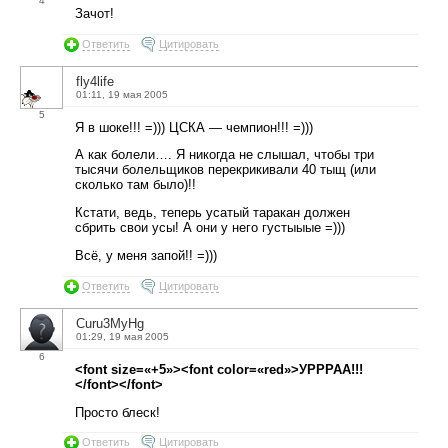
4
Зачот!
Ответить
Цитировать
fly4life
01:11, 19 мая 2005
5
Я в шоке!!! =))) ЦСКА — чемпион!!! =)))
А как болели…. Я никогда не слышал, чтобы три
тысячи болельщиков перекрикивали 40 тыщ (или
сколько там было)!!
Кстати, ведь, теперь усатый таракан должен
сбрить свои усы! А они у него густыыые =)))
Всё, у меня запой!! =)))
Ответить
Цитировать
Curu3MyHg
01:29, 19 мая 2005
6
<font size=«+5»><font color=«red»>УРРРАА!!!
</font></font>
Просто блеск!
Ответить
Цитировать