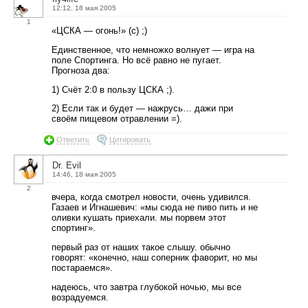
12:12, 18 мая 2005
1
«ЦСКА — огонь!» (с) ;)
Единственное, что немножко волнует — игра на
поле Спортинга. Но всё равно не пугает.
Прогноза два:
1) Счёт 2:0 в пользу ЦСКА ;).
2) Если так и будет — нажрусь… дажи при
своём пищевом отравлении =).
Ответить
Цитировать
Dr. Evil
14:46, 18 мая 2005
2
вчера, когда смотрел новости, очень удивился.
Газаев и Игнашевич: «мы сюда не пиво пить и не
оливки кушать приехали. мы порвем этот
спортинг».
первый раз от наших такое слышу. обычно
говорят: «конечно, наш соперник фаворит, но мы
постараемся».
надеюсь, что завтра глубокой ночью, мы все
возрадуемся.