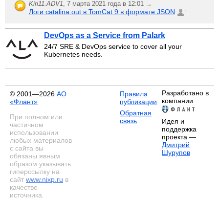
Kiri11.ADV1
,
7 марта 2021 года в 12:01 →
Логи catalina.out в TomCat 9 в формате JSON
1
DevOps as a Service from Palark
24/7 SRE & DevOps service to cover all your
Kubernetes needs.
Разработано в
© 2001—2026
АО
Правила
компании
«Флант»
публикации
Обратная
При полном или
связь
Идея и
частичном
поддержка
использовании
проекта —
любых материалов
Дмитрий
с сайта вы
Шурупов
обязаны явным
образом указывать
гиперссылку на
сайт
www.nixp.ru
в
качестве
источника.