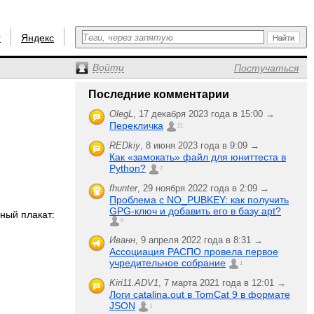
r
Яндекс
Войти
Постучаться
Последние комментарии
OlegL
,
17 декабря 2023 года в 15:00 →
Перекличка
21
REDkiy
,
8 июня 2023 года в 9:09 →
Как «замокать» файл для юниттеста в
Python?
2
fhunter
,
29 ноября 2022 года в 2:09 →
Проблема с NO_PUBKEY: как получить
GPG-ключ и добавить его в базу apt?
мный плакат:
6
Иванн
,
9 апреля 2022 года в 8:31 →
Ассоциация РАСПО провела первое
учредительное собрание
1
Kiri11.ADV1
,
7 марта 2021 года в 12:01 →
Логи catalina.out в TomCat 9 в формате
JSON
1