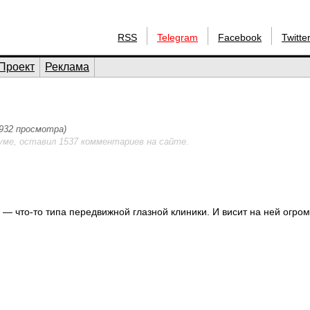
RSS
Telegram
Facebook
Twitte
Проект
Реклама
(932 просмотра)
уме, оставил 1537 комментариев на сайте.
 — что-то типа передвижной глазной клиники. И висит на ней огро