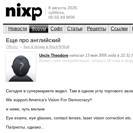
8 августа 2026,
суббота,
06:55:49 MSK
Новости
Форум
Софт
Статьи
Рецепты
Ссылки
Еще про английский
Offtopic
→
Sex & Drugs & Rock’N'Roll
Uncle Theodore
написал 13 мая 2005 года в 22:31 
Ведет себя неопределенно; открыл 58 тем в фор
Cегодня в супермаркете видел. Там в одном углу торгового зала
We support America’s Vision For Democracy!!
и ниже, чуть мельче
Eye exams, eye glasses, contact lenses, laser vision correction etc.
Патриоты, однако…