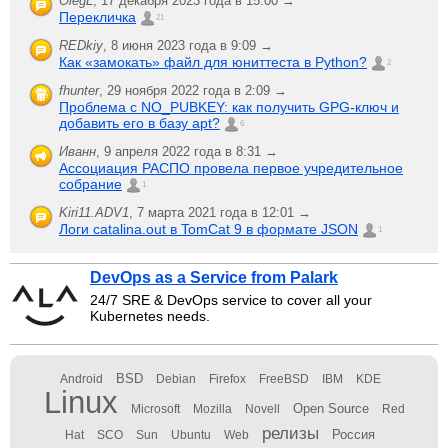
OlegL
,
17 декабря 2023 года в 15:00 →
Перекличка
21
REDkiy
,
8 июня 2023 года в 9:09 →
Как «замокать» файл для юниттеста в Python?
2
fhunter
,
29 ноября 2022 года в 2:09 →
Проблема с NO_PUBKEY: как получить GPG-ключ и
добавить его в базу apt?
6
Иванн
,
9 апреля 2022 года в 8:31 →
Ассоциация РАСПО провела первое учредительное
собрание
1
Kiri11.ADV1
,
7 марта 2021 года в 12:01 →
Логи catalina.out в TomCat 9 в формате JSON
1
DevOps as a Service from Palark
24/7 SRE & DevOps service to cover all your
Kubernetes needs.
BSD
Android
Debian
Firefox
FreeBSD
IBM
KDE
Linux
Open Source
Microsoft
Mozilla
Novell
Red
релизы
Россия
Hat
SCO
Sun
Ubuntu
Web