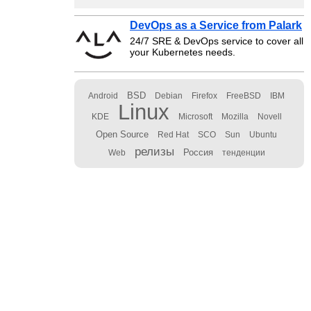
DevOps as a Service from Palark
24/7 SRE & DevOps service to cover all
your Kubernetes needs.
BSD
Android
Debian
Firefox
FreeBSD
IBM
Linux
KDE
Microsoft
Mozilla
Novell
Open Source
Red Hat
SCO
Sun
Ubuntu
релизы
Россия
Web
тенденции