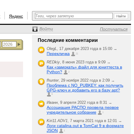
r
Яндекс
Войти
Постучаться
Последние комментарии
OlegL
,
17 декабря 2023 года в 15:00 →
Перекличка
21
REDkiy
,
8 июня 2023 года в 9:09 →
Как «замокать» файл для юниттеста в
Python?
2
fhunter
,
29 ноября 2022 года в 2:09 →
Проблема с NO_PUBKEY: как получить
GPG-ключ и добавить его в базу apt?
6
Иванн
,
9 апреля 2022 года в 8:31 →
Ассоциация РАСПО провела первое
учредительное собрание
1
Kiri11.ADV1
,
7 марта 2021 года в 12:01 →
Логи catalina.out в TomCat 9 в формате
JSON
1