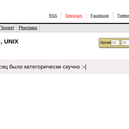
RSS
Telegram
Facebook
Twitte
Проект
Реклама
, UNIX
Архив
сяц было категорически скучно :-(