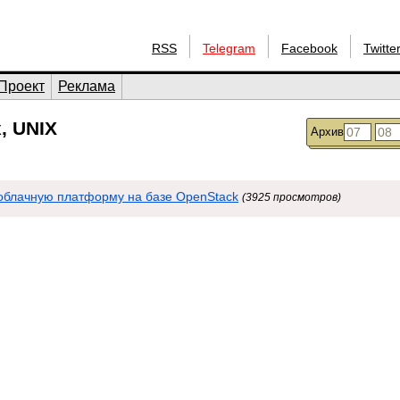
RSS
Telegram
Facebook
Twitte
Проект
Реклама
, UNIX
Архив
облачную платформу на базе OpenStack
(3925 просмотров)