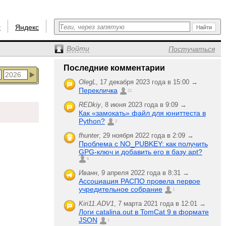
r
Яндекс
Войти
Постучаться
Последние комментарии
OlegL
,
17 декабря 2023 года в 15:00 →
Перекличка
21
REDkiy
,
8 июня 2023 года в 9:09 →
Как «замокать» файл для юниттеста в
Python?
2
fhunter
,
29 ноября 2022 года в 2:09 →
Проблема с NO_PUBKEY: как получить
GPG-ключ и добавить его в базу apt?
6
Иванн
,
9 апреля 2022 года в 8:31 →
Ассоциация РАСПО провела первое
учредительное собрание
1
Kiri11.ADV1
,
7 марта 2021 года в 12:01 →
Логи catalina.out в TomCat 9 в формате
JSON
1