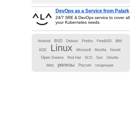
DevOps as a Service from Palark
24/7 SRE & DevOps service to cover all
your Kubernetes needs.
BSD
Android
Debian
Firefox
FreeBSD
IBM
Linux
KDE
Microsoft
Mozilla
Novell
Open Source
Red Hat
SCO
Sun
Ubuntu
релизы
Россия
Web
тенденции