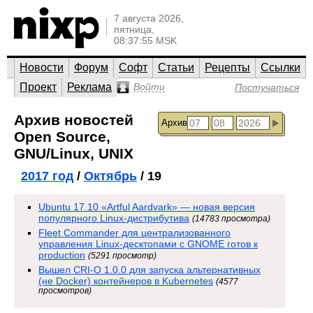
7 августа 2026,
пятница,
08:37:55 MSK
Новости
Форум
Софт
Статьи
Рецепты
Ссылки
Проект
Реклама
Войти
Постучаться
Архив новостей
Архив
Open Source,
GNU/Linux, UNIX
2017 год
/
Октябрь
/ 19
Ubuntu 17.10 «Artful Aardvark» ­— новая версия
популярного Linux-дистрибутива
(14783 просмотра)
Fleet Commander для централизованного
управления Linux-десктопами с GNOME готов к
production
(5291 просмотр)
Вышел CRI-O 1.0.0 для запуска альтернативных
(не Docker) контейнеров в Kubernetes
(4577
просмотров)