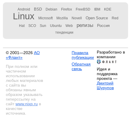
BSD
Android
Debian
Firefox
FreeBSD
IBM
KDE
Linux
Open Source
Microsoft
Mozilla
Novell
Red
релизы
Россия
Hat
SCO
Sun
Ubuntu
Web
тенденции
Разработано в
© 2001—2026
АО
Правила
компании
«Флант»
публикации
Обратная
При полном или
связь
Идея и
частичном
поддержка
использовании
проекта —
любых материалов
Дмитрий
с сайта вы
Шурупов
обязаны явным
образом указывать
гиперссылку на
сайт
www.nixp.ru
в
качестве
источника.