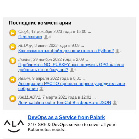
Последние комментарии
OlegL
,
17 декабря 2023 года в 15:00 →
Перекличка
21
REDkiy
,
8 июня 2023 года в 9:09 →
Как «замокать» файл для юниттеста в Python?
2
fhunter
,
29 ноября 2022 года в 2:09 →
Проблема с NO_PUBKEY: как получить GPG-ключ и
добавить его в базу apt?
6
Иванн
,
9 апреля 2022 года в 8:31 →
Ассоциация РАСПО провела первое учредительное
собрание
1
Kiri11.ADV1
,
7 марта 2021 года в 12:01 →
Логи catalina.out в TomCat 9 в формате JSON
1
DevOps as a Service from Palark
24/7 SRE & DevOps service to cover all your
Kubernetes needs.