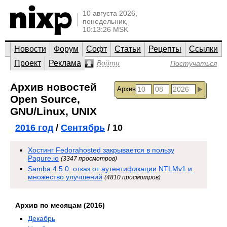
10 августа 2026,
понедельник,
10:13:26 MSK
Новости
Форум
Софт
Статьи
Рецепты
Ссылки
Проект
Реклама
Войти
Постучаться
Архив новостей
Архив
Open Source,
GNU/Linux, UNIX
2016 год
/
Сентябрь
/ 10
Хостинг Fedorahosted закрывается в пользу
Pagure.io
(3347 просмотров)
Samba 4.5.0: отказ от аутентификации NTLMv1 и
множество улучшений
(4810 просмотров)
Архив по месяцам (2016)
Декабрь