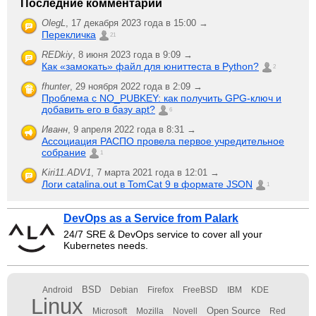
Последние комментарии
OlegL
,
17 декабря 2023 года в 15:00 →
Перекличка
21
REDkiy
,
8 июня 2023 года в 9:09 →
Как «замокать» файл для юниттеста в Python?
2
fhunter
,
29 ноября 2022 года в 2:09 →
Проблема с NO_PUBKEY: как получить GPG-ключ и
добавить его в базу apt?
6
Иванн
,
9 апреля 2022 года в 8:31 →
Ассоциация РАСПО провела первое учредительное
собрание
1
Kiri11.ADV1
,
7 марта 2021 года в 12:01 →
Логи catalina.out в TomCat 9 в формате JSON
1
DevOps as a Service from Palark
24/7 SRE & DevOps service to cover all your
Kubernetes needs.
BSD
Android
Debian
Firefox
FreeBSD
IBM
KDE
Linux
Open Source
Microsoft
Mozilla
Novell
Red