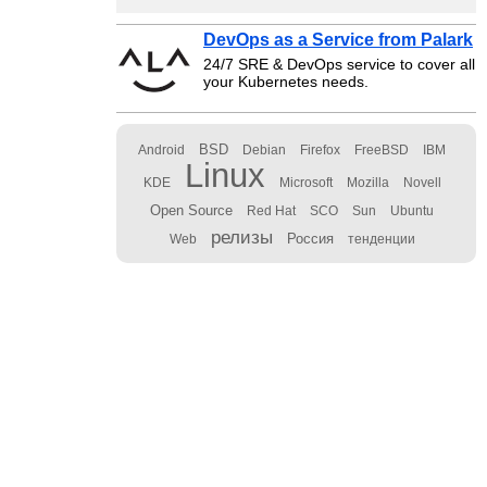
DevOps as a Service from Palark
24/7 SRE & DevOps service to cover all
your Kubernetes needs.
BSD
Android
Debian
Firefox
FreeBSD
IBM
Linux
KDE
Microsoft
Mozilla
Novell
Open Source
Red Hat
SCO
Sun
Ubuntu
релизы
Россия
Web
тенденции