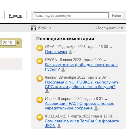
r
Яндекс
Войти
Постучаться
Последние комментарии
OlegL
,
17 декабря 2023 года в 15:00 →
Перекличка
21
REDkiy
,
8 июня 2023 года в 9:09 →
Как «замокать» файл для юниттеста в
Python?
2
fhunter
,
29 ноября 2022 года в 2:09 →
Проблема с NO_PUBKEY: как получить
GPG-ключ и добавить его в базу apt?
6
Иванн
,
9 апреля 2022 года в 8:31 →
Ассоциация РАСПО провела первое
учредительное собрание
1
Kiri11.ADV1
,
7 марта 2021 года в 12:01 →
Логи catalina.out в TomCat 9 в формате
JSON
1